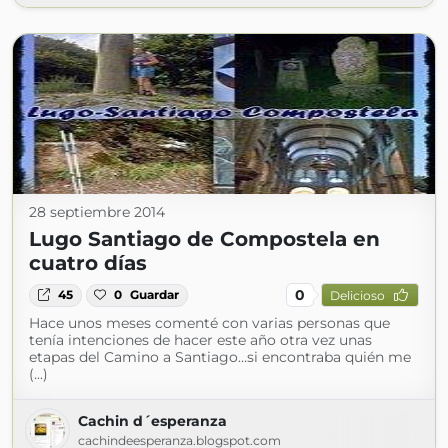
28 septiembre 2014
Lugo Santiago de Compostela en
cuatro días
0
45
0
Guardar
Delicioso
Hace unos meses comenté con varias personas que
tenía intenciones de hacer este año otra vez unas
etapas del Camino a Santiago...si encontraba quién me
(...)
Cachin d´esperanza
cachindeesperanza.blogspot.com