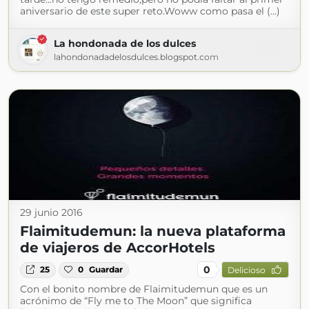
aniversario de este super reto.Woww como pasa el (...)
La hondonada de los dulces
lahondonadadelosdulces.blogspot.com
29 junio 2016
Flaimitudemun: la nueva plataforma
de viajeros de AccorHotels
0
25
0
Guardar
Delicioso
Con el bonito nombre de Flaimitudemun que es un
acrónimo de “Fly me to The Moon” que significa