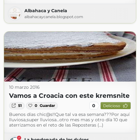
Albahaca y Canela
albahacaycanela.blogspot.com
10 marzo 2016
Vamos a Croacia con este kremsnite
0
51
0
Guardar
Delicioso
Buenos días chic@s!!Que tal va esa semana???Por aquí
lluviosa,super lluviosa...otro mes mas y otro día 10 que
aterrizamos en el reto de las Reposteras (...)
La hondonada de los dulces