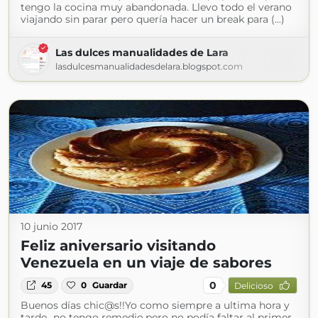
tengo la cocina muy abandonada. Llevo todo el verano
viajando sin parar pero quería hacer un break para (...)
Las dulces manualidades de Lara
lasdulcesmanualidadesdelara.blogspot.com
10 junio 2017
Feliz aniversario visitando
Venezuela en un viaje de sabores
0
45
0
Guardar
Delicioso
Buenos días chic@s!!Yo como siempre a ultima hora y
tarde...no tengo remedio,pero no podía faltar al primer