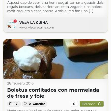
Aquest cap de setmana hem pogut tornar a gaudir dels
regals boscans, dels carlets aquesta vegada, uns bolets
molt preuats a casa nostra. Amb el rap fan una (...)
ViscA LA CUINA
www.viscalacuina.com
28 febrero 2016
Boletus confitados con mermelada
de fresa y foie
0
171
0
Guardar
Delicioso
Hace unos días vi en la frutería unos boletuscon tan