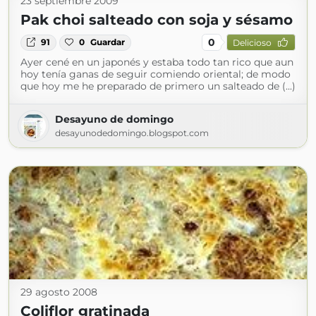
23 septiembre 2009
Pak choi salteado con soja y sésamo
0
91
0
Guardar
Delicioso
Ayer cené en un japonés y estaba todo tan rico que aun
hoy tenía ganas de seguir comiendo oriental; de modo
que hoy me he preparado de primero un salteado de (...)
Desayuno de domingo
desayunodedomingo.blogspot.com
29 agosto 2008
Coliflor gratinada