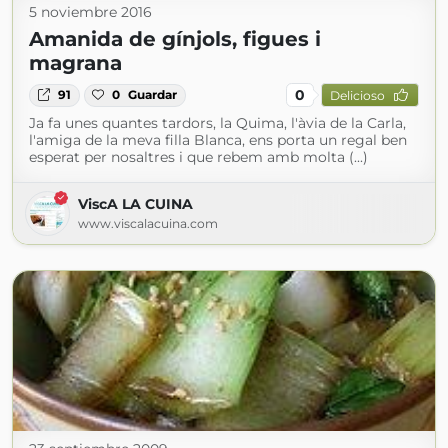
5 noviembre 2016
Amanida de gínjols, figues i
magrana
0
91
0
Guardar
Delicioso
Ja fa unes quantes tardors, la Quima, l'àvia de la Carla,
l'amiga de la meva filla Blanca, ens porta un regal ben
esperat per nosaltres i que rebem amb molta (...)
ViscA LA CUINA
www.viscalacuina.com