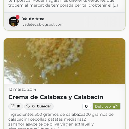
temporada. Podem agafar les diferents verdures que
trobem al mercat de temporada per tal d'obtenir el (...)
Va de teca
vadeteca.blogspot.com
12 marzo 2014
Crema de Calabaza y Calabacín
0
81
0
Guardar
Delicioso
Ingredientes:300 gramos de calabaza300 gramos de
calabacín1 cebolla3 patatas medianas2
zanahoriasAceite de oliva virgen extraSal y