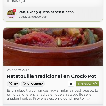
llamase (...)
Pan, uvas y queso saben a beso
panuvasyqueso.com
23 enero 2017
Ratatouille tradicional en Crock-Pot
0
117
0
Guardar
Delicioso
Es un plato típico francésmuy similar a nuestropisto. La
principal diferencia radica en que al ratatouille se le
añaden hierbas Provenzalescomo condimento. (...)