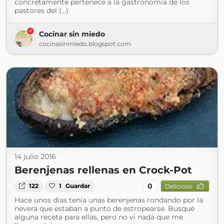
concretamente pertenece a la gastronomìa de los
pastores del (...)
Cocinar sin miedo
cocinasinmiedo.blogspot.com
14 julio 2016
Berenjenas rellenas en Crock-Pot
0
122
1
Guardar
Delicioso
Hace unos días tenía unas berenjenas rondando por la
nevera que estaban a punto de estropearse. Busqué
alguna receta para ellas, pero no vi nada que me