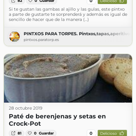
0
82
0
Guardar
Delicioso
Si te gustan las gambas al ajillo y las gulas, este pintxo
a parte de gustarte te sorprenderá y además es igual de
sencillo de hacer que de la manera (...)
PINTXOS PARA TORPES. Pintxos,tapas,aperitivos,en
pintxos.paratorp.es
28 octubre 2019
Paté de berenjenas y setas en
Crock-Pot
0
81
0
Guardar
Delicioso