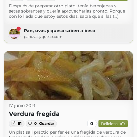
Después de preparar otro plato, tenía berenjenas y
setas sobrantes y quería aprovecharlas pronto. Porque
con lo liada que estoy estos días, sabía que si las (...)
Pan, uvas y queso saben a beso
panuvasyqueso.com
17 junio 2013
Verdura fregida
0
81
0
Guardar
Delicioso
Un plat sa i pràctic per fer és una fregida de verdura de