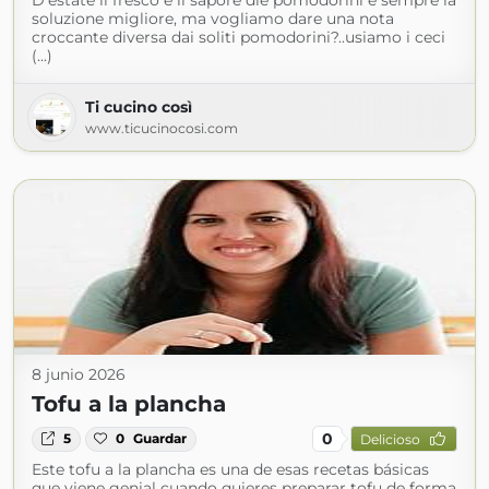
D'estate il fresco e il sapore die pomodorini è sempre la
soluzione migliore, ma vogliamo dare una nota
croccante diversa dai soliti pomodorini?..usiamo i ceci
(...)
Ti cucino così
www.ticucinocosi.com
8 junio 2026
Tofu a la plancha
0
5
0
Guardar
Delicioso
Este tofu a la plancha es una de esas recetas básicas
que viene genial cuando quieres preparar tofu de forma