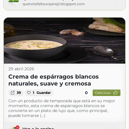
quenotefalteunperejil.blogspot.com
29 abril 2026
Crema de espárragos blancos
naturales, suave y cremosa
0
39
1
Guardar
Delicioso
Con un producto de temporada que está en su mejor
momento, esta crema de espárragos blancos se
convierte en un plato de lujo que, como principal,
puede tomarse (...)