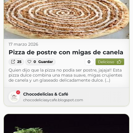
17 marzo 2026
Pizza de postre con migas de canela
0
25
0
Guardar
Delicioso
Quien dijo que la pizza no podía ser postre, jajaja!! Esta
pizza dulce combina una masa suave, migas crujientes
de canela y un glaseado delicadamente dulce. (...)
Chocodelicias & Café
chocodeliciasycafe.blogspot.com