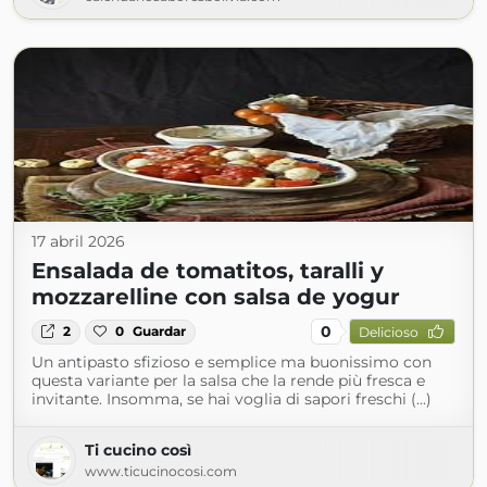
17 abril 2026
Ensalada de tomatitos, taralli y
mozzarelline con salsa de yogur
0
2
0
Guardar
Delicioso
Un antipasto sfizioso e semplice ma buonissimo con
questa variante per la salsa che la rende più fresca e
invitante. Insomma, se hai voglia di sapori freschi (...)
Ti cucino così
www.ticucinocosi.com