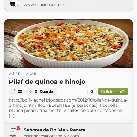
www.ticucinocosi.com
20 abril 2026
Pilaf de quinoa e hinojo
0
20
0
Guardar
Delicioso
http://boliviachef.blogspot.com/2012/10/pilaf-de-quinua-
e-hinojo.htmlINGREDIENTES [8 personas]• 1 cebolla
blanca picada finamente• 2 tallos de apio cortados en
(...)
Sabores de Bolivia » Receta
calendariosaboresbolivia.com