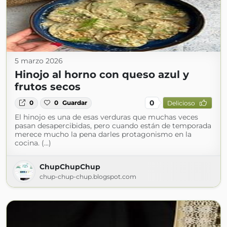
5 marzo 2026
Hinojo al horno con queso azul y
frutos secos
0
0
0
Guardar
Delicioso
El hinojo es una de esas verduras que muchas veces
pasan desapercibidas, pero cuando están de temporada
merece mucho la pena darles protagonismo en la
cocina. (...)
ChupChupChup
chup-chup-chup.blogspot.com