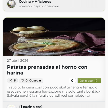
Cocina y Aficiones
www.cocinayaficiones.com
27 abril 2026
Patatas prensadas al horno con
harina
0
5
0
Guardar
Delicioso
Ti svolto la cena così con poco sbattimenti e tempo di
esecuzione, nessuna lievitazione ma solo tanta bontà👉
Salvala perché la rifarai sicuro.Il reel completo (...)
Ti cucino così