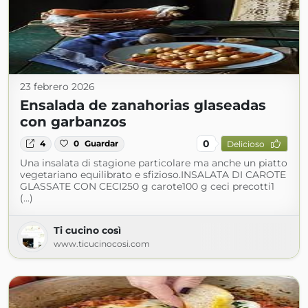
23 febrero 2026
Ensalada de zanahorias glaseadas
con garbanzos
0
4
0
Guardar
Delicioso
Una insalata di stagione particolare ma anche un piatto
vegetariano equilibrato e sfizioso.INSALATA DI CAROTE
GLASSATE CON CECI250 g carote100 g ceci precotti1
(...)
Ti cucino così
www.ticucinocosi.com