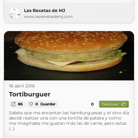
Las Recetas de MJ
www.lasrecetasdemj.com
18 abril 2016
Tortiburguer
0
86
0
Guardar
Delicioso
Sabéis que me encantan las hamburguesas y el otro día
decidí realizar una con una tortilla de patata y como
me imaginaba me gustan más las de carne, pero estas
(...)