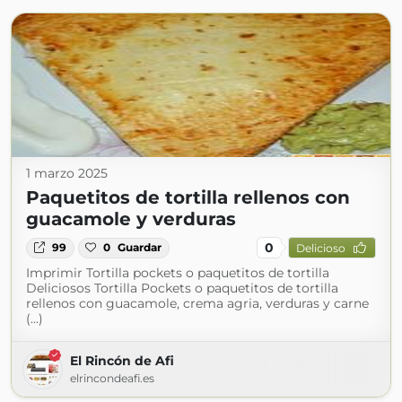
1 marzo 2025
Paquetitos de tortilla rellenos con
guacamole y verduras
0
99
0
Guardar
Delicioso
Imprimir Tortilla pockets o paquetitos de tortilla
Deliciosos Tortilla Pockets o paquetitos de tortilla
rellenos con guacamole, crema agria, verduras y carne
(...)
El Rincón de Afi
elrincondeafi.es