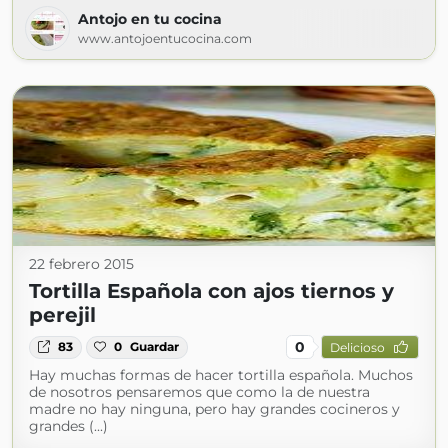
Antojo en tu cocina
www.antojoentucocina.com
22 febrero 2015
Tortilla Española con ajos tiernos y
perejil
0
83
0
Guardar
Delicioso
Hay muchas formas de hacer tortilla española. Muchos
de nosotros pensaremos que como la de nuestra
madre no hay ninguna, pero hay grandes cocineros y
grandes (...)