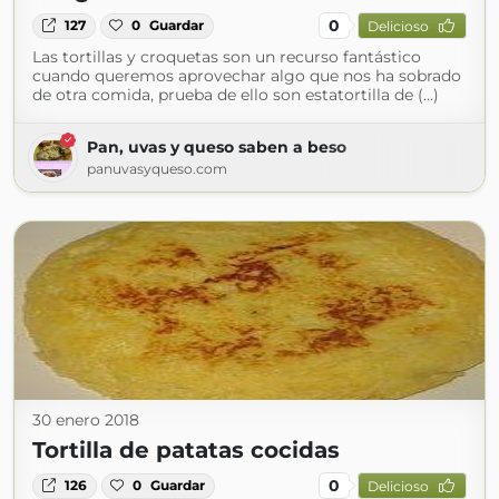
0
127
0
Guardar
Delicioso
Las tortillas y croquetas son un recurso fantástico
cuando queremos aprovechar algo que nos ha sobrado
de otra comida, prueba de ello son estatortilla de (...)
Pan, uvas y queso saben a beso
panuvasyqueso.com
30 enero 2018
Tortilla de patatas cocidas
0
126
0
Guardar
Delicioso