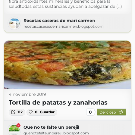
fibra antioxidantes minerales y beneficios para la
saludtodas estas sustancias ayudan a adelgazar de (...)
Recetas caseras de mari carmen
recetascaserasdemaricarmen.blogspot.com
4 noviembre 2019
Tortilla de patatas y zanahorias
0
112
0
Guardar
Delicioso
Que no te falte un perejil
quenotefalteunperejil.blogspot.com