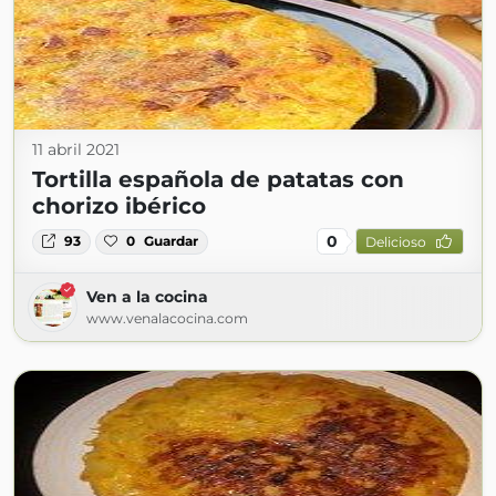
11 abril 2021
Tortilla española de patatas con
chorizo ibérico
0
93
0
Guardar
Delicioso
Ven a la cocina
www.venalacocina.com