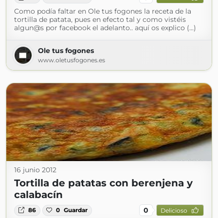
Como podía faltar en Ole tus fogones la receta de la
tortilla de patata, pues en efecto tal y como vistéis
algun@s por facebook el adelanto.. aquí os explico (...)
Ole tus fogones
www.oletusfogones.es
16 junio 2012
Tortilla de patatas con berenjena y
calabacín
0
86
0
Guardar
Delicioso