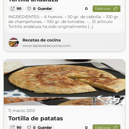
0
90
0
Guardar
Delicioso
INGREDIENTES: – 6 huevos. – 50 gr. de cebolla. – 100 gr.
de champiñones. – 100 gr. de tomates. –... El artículo
Tortilla andaluza ha sido originalmente (...)
Recetas de cocina
www.lasrecetascocina.com
11 marzo 2012
Tortilla de patatas
0
90
0
Guardar
Delicioso