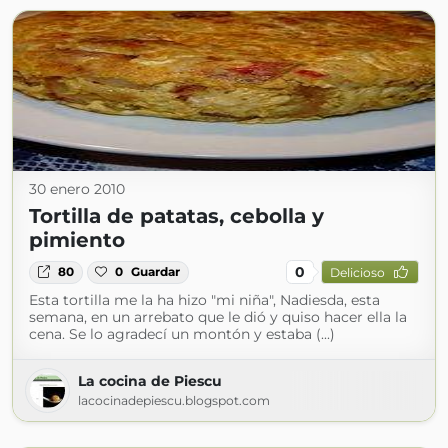
30 enero 2010
Tortilla de patatas, cebolla y
pimiento
0
80
0
Guardar
Delicioso
Esta tortilla me la ha hizo "mi niña", Nadiesda, esta
semana, en un arrebato que le dió y quiso hacer ella la
cena. Se lo agradecí un montón y estaba (...)
La cocina de Piescu
lacocinadepiescu.blogspot.com