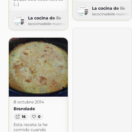
(...)
La cocina de ile
lacocinadeile-nuestra
La cocina de ile
lacocinadeile-nuestrasrecetas.blogspot.com
8 octubre 2014
Brandade
16
0
Esta receta la he
comido cuando