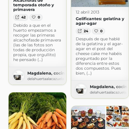
Alcachofas de
temporada otoño y
primavera
12 abril 2013
42
0
Gelificantes: gelatina y
agar-agar
Debido a que en el
huerto empezamos a
24
0
recoger las primeras
Después de que hablé
alcachofasde primavera
de la gelatina y el agar-
(las de las fotos son
agar en el post del
todas de producción
cheese cake me habéis
propia, que orgullito)
preguntado por la
he pensado (...)
diferencia entre estos
dos compuestos. Pues
Magdalena, cocina y más
bien, (...)
delahuertaalacazuela.blogspot.com
Magdalena, cocin
delahuertaalacazuela