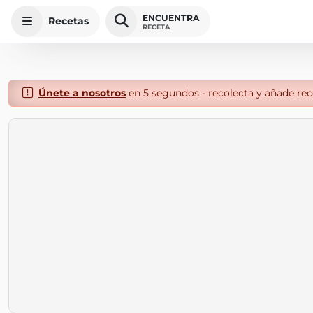
ENCUENTRA
Recetas
RECETA
Únete a nosotros
en 5 segundos - recolecta y añade rece