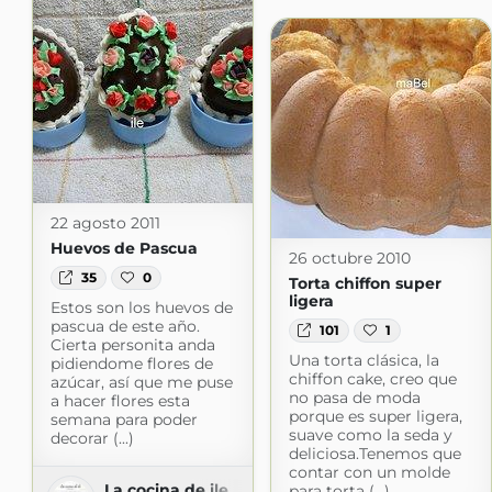
22 agosto 2011
Huevos de Pascua
26 octubre 2010
35
0
Torta chiffon super
ligera
Estos son los huevos de
pascua de este año.
101
1
Cierta personita anda
Una torta clásica, la
pidiendome flores de
chiffon cake, creo que
azúcar, así que me puse
no pasa de moda
a hacer flores esta
porque es super ligera,
semana para poder
suave como la seda y
decorar (...)
deliciosa.Tenemos que
contar con un molde
La cocina de ile
para torta (...)