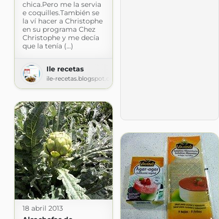
chica.Pero me la servia
e coquilles.También se
la ví hacer a Christophe
en su programa Chez
Christophe y me decía
que la tenía (...)
Ile recetas
ile-recetas.blogspot.com
18 abril 2013