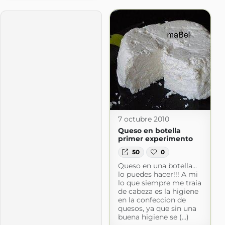
ecetas.blogspot.com
7 octubre 2010
Queso en botella
primer experimento
50
0
Queso en una botella...
lo puedes hacer!!! A mi
lo que siempre me traia
de cabeza es la higiene
en la confeccion de
quesos, ya que sin una
buena higiene se (...)