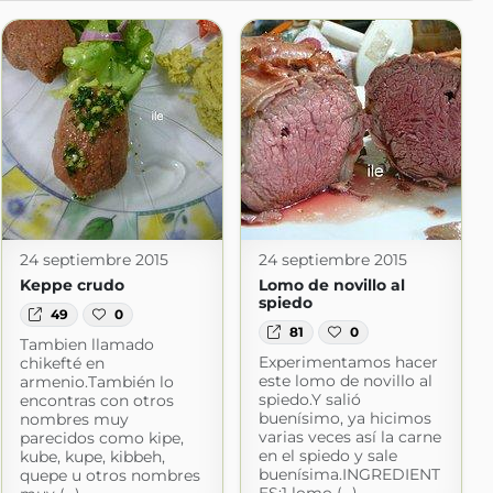
24 septiembre 2015
24 septiembre 2015
Keppe crudo
Lomo de novillo al
spiedo
49
0
81
0
Tambien llamado
Experimentamos hacer
chikefté en
este lomo de novillo al
armenio.También lo
spiedo.Y salió
encontras con otros
buenísimo, ya hicimos
nombres muy
varias veces así la carne
parecidos como kipe,
en el spiedo y sale
kube, kupe, kibbeh,
buenísima.INGREDIENT
quepe u otros nombres