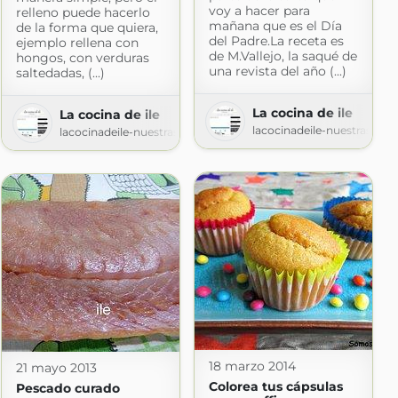
voy a hacer para
relleno puede hacerlo
mañana que es el Día
de la forma que quiera,
del Padre.La receta es
ejemplo rellena con
de M.Vallejo, la saqué de
hongos, con verduras
una revista del año (...)
saltedadas, (...)
La cocina de ile
La cocina de ile
lacocinadeile-nuestrasrec
lacocinadeile-nuestrasrecetas.blogspot.com
ecetas.blogspot.com
18 marzo 2014
21 mayo 2013
Colorea tus cápsulas
Pescado curado