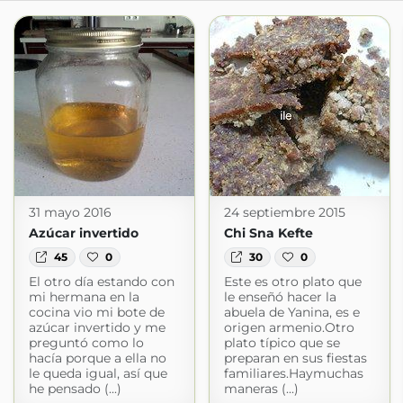
31 mayo 2016
24 septiembre 2015
Azúcar invertido
Chi Sna Kefte
45
0
30
0
El otro día estando con
Este es otro plato que
mi hermana en la
le enseñó hacer la
cocina vio mi bote de
abuela de Yanina, es e
azúcar invertido y me
origen armenio.Otro
preguntó como lo
plato típico que se
hacía porque a ella no
preparan en sus fiestas
le queda igual, así que
familiares.Haymuchas
he pensado (...)
maneras (...)