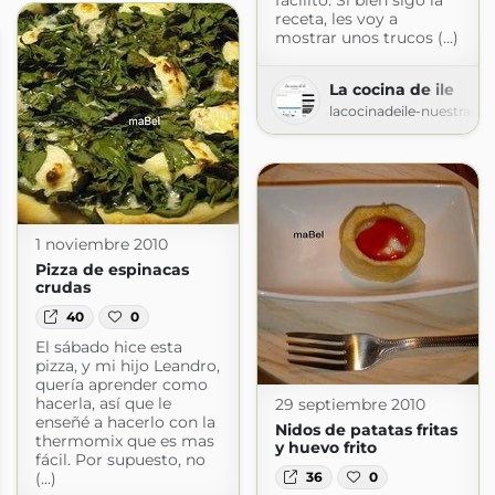
receta, les voy a
mostrar unos trucos (...)
La cocina de ile
lacocinadeile-nuestrasr
1 noviembre 2010
Pizza de espinacas
crudas
40
0
El sábado hice esta
pizza, y mi hijo Leandro,
quería aprender como
hacerla, así que le
29 septiembre 2010
enseñé a hacerlo con la
Nidos de patatas fritas
thermomix que es mas
y huevo frito
fácil. Por supuesto, no
36
0
(...)