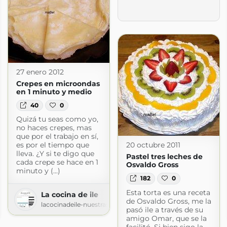
27 enero 2012
Crepes en microondas
en 1 minuto y medio
40
0
Quizá tu seas como yo,
no haces crepes, mas
que por el trabajo en sí,
es por el tiempo que
20 octubre 2011
lleva. ¿Y si te digo que
Pastel tres leches de
cada crepe se hace en 1
Osvaldo Gross
minuto y (...)
182
0
Esta torta es una receta
La cocina de ile
de Osvaldo Gross, me la
lacocinadeile-nuestrasrecetas.blogspot.com
pasó ile a través de su
s.com
amigo Omar, que se la
facilitó. Si bien sigo la