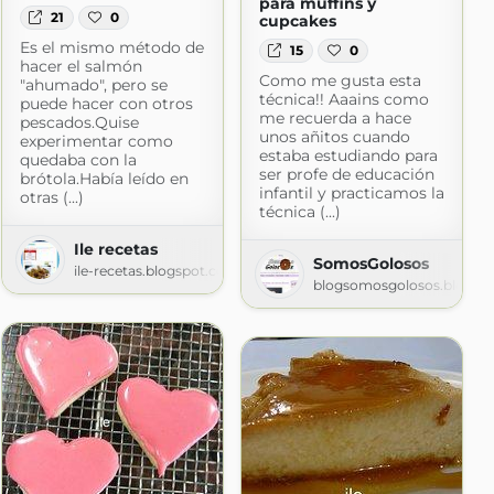
para muffins y
21
0
cupcakes
Es el mismo método de
15
0
hacer el salmón
Como me gusta esta
"ahumado", pero se
técnica!! Aaains como
puede hacer con otros
me recuerda a hace
pescados.Quise
unos añitos cuando
experimentar como
estaba estudiando para
quedaba con la
ser profe de educación
brótola.Había leído en
infantil y practicamos la
otras (...)
técnica (...)
Ile recetas
SomosGolosos
ile-recetas.blogspot.com
blogsomosgolosos.blogsp
y más
ogspot.com