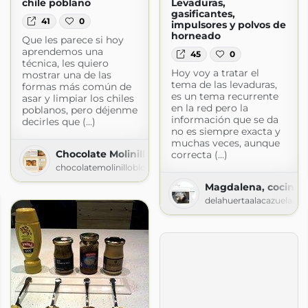
chile poblano
Levaduras,
gasificantes,
41
0
impulsores y polvos de
horneado
Que les parece si hoy
aprendemos una
45
0
técnica, les quiero
Hoy voy a tratar el
mostrar una de las
tema de las levaduras,
formas más común de
es un tema recurrente
asar y limpiar los chiles
en la red pero la
poblanos, pero déjenme
información que se da
decirles que (...)
no es siempre exacta y
muchas veces, aunque
Chocolate Molinillo
correcta (...)
chocolatemolinilloblog.blogspot.com
Magdalena, cocina 
delahuertaalacazuela.bl