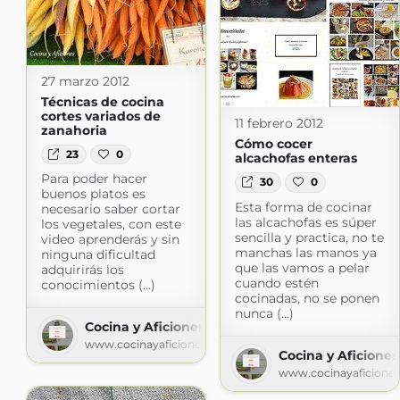
27 marzo 2012
Técnicas de cocina
cortes variados de
11 febrero 2012
zanahoria
Cómo cocer
23
0
alcachofas enteras
Para poder hacer
30
0
buenos platos es
Esta forma de cocinar
necesario saber cortar
las alcachofas es súper
los vegetales, con este
sencilla y practica, no te
video aprenderás y sin
manchas las manos ya
ninguna dificultad
que las vamos a pelar
adquirirás los
cuando estén
conocimientos (...)
cocinadas, no se ponen
nunca (...)
Cocina y Aficiones
www.cocinayaficiones.com
Cocina y Aficiones
www.cocinayaficione