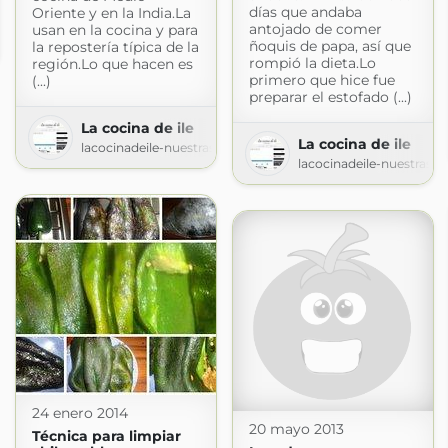
días que andaba
Oriente y en la India.La
antojado de comer
usan en la cocina y para
ñoquis de papa, así que
la repostería típica de la
srecetas.blogspot.com
rompió la dieta.Lo
región.Lo que hacen es
primero que hice fue
(...)
preparar el estofado (...)
La cocina de ile
La cocina de ile
lacocinadeile-nuestrasrecetas.blogspot.com
lacocinadeile-nuestrasr
24 enero 2014
20 mayo 2013
Técnica para limpiar