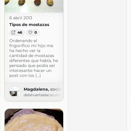
6 abril 2013
Tipos de mostazas
46
0
Ordenando el
frigorífico mi hijo me
ha hecho ver la
cantidad de mostazas
diferentes que había, he
pensado que podía ser
interesante hacer un
post con los (...)
a y más
Magdalena, cocina y más
.blogspot.com
delahuertaalacazuela.blogspot.com