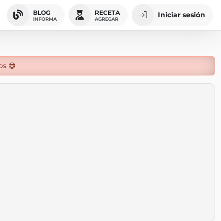
BLOG
RECETA
Iniciar sesión
INFORMA
AGREGAR
os 😄