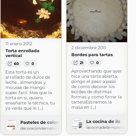
11 enero 2012
2 diciembre 2011
Torta enrollada
Bordes para tartas
vertical
21
0
60
0
Aprovechando que ayer
Esta torta es un
hice una tarta abierta,
arrollado de dulce de
pongo el paso a paso
leche , almendras y
de como decorar los
mousse de mango
bordes de distintas
super facil. Mas que la
formas y como forrar la
torta en si, quiero
tarteraEstiramos la
enseñarte la técnica, tu
masa en (...)
ya verás que le (...)
La cocina de ile
Pasteles de colores
lacocinadeile-nuestrasrec
decoraciondemabel.blogspot.com