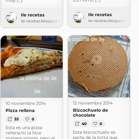
ES:1 lomo (...)
muy (...)
Ile recetas
Ile recetas
ile-recetas.blogspot.com
ile-recetas.blogspot.com
12 noviembre 2014
10 noviembre 2014
Bizcochuelo de
Pizza rellena
chocolate
33
0
40
0
Esta es una pizza
Este bizcochuelo es
rellena.Yo la hice
parte de la torta que
manera simple, pero el