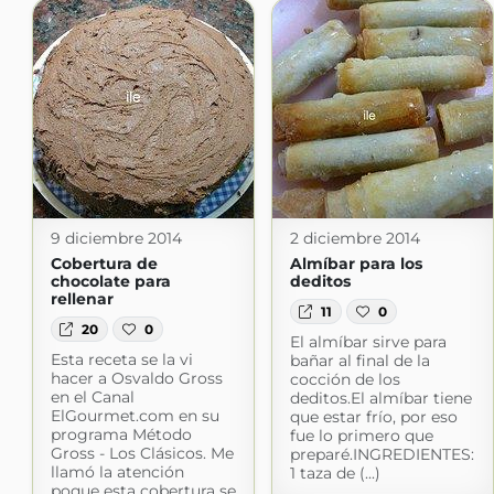
9 diciembre 2014
2 diciembre 2014
Cobertura de
Almíbar para los
chocolate para
deditos
rellenar
11
0
20
0
El almíbar sirve para
Esta receta se la vi
bañar al final de la
hacer a Osvaldo Gross
cocción de los
en el Canal
deditos.El almíbar tiene
ElGourmet.com en su
que estar frío, por eso
programa Método
fue lo primero que
Gross - Los Clásicos. Me
preparé.INGREDIENTES:
llamó la atención
1 taza de (...)
poque esta cobertura se