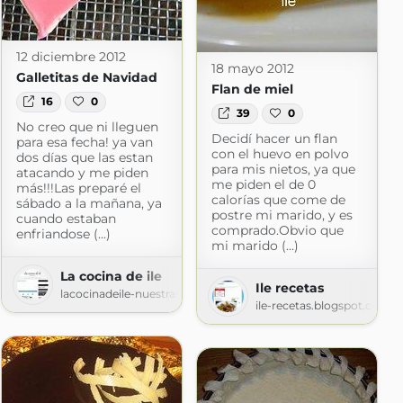
12 diciembre 2012
18 mayo 2012
Galletitas de Navidad
Flan de miel
16
0
39
0
No creo que ni lleguen
Decidí hacer un flan
para esa fecha! ya van
con el huevo en polvo
dos días que las estan
para mis nietos, ya que
atacando y me piden
me piden el de 0
más!!!Las preparé el
calorías que come de
sábado a la mañana, ya
postre mi marido, y es
cuando estaban
comprado.Obvio que
enfriandose (...)
mi marido (...)
La cocina de ile
Ile recetas
lacocinadeile-nuestrasrecetas.blogspot.com
ile-recetas.blogspot.com