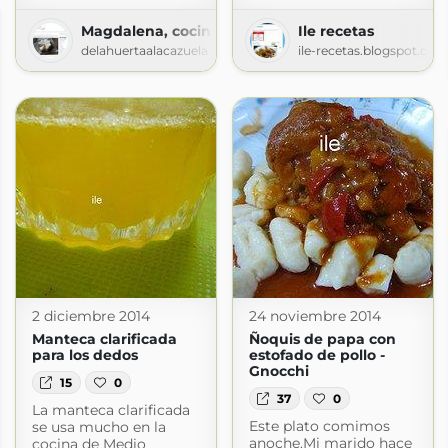
Magdalena, cocina y más
Ile recetas
delahuertaalacazuela.blogspot.com
ile-recetas.blogspot.com
2 diciembre 2014
24 noviembre 2014
Manteca clarificada
Ñoquis de papa con
para los dedos
estofado de pollo -
Gnocchi
15
0
37
0
La manteca clarificada
Este plato comimos
se usa mucho en la
anoche.Mi marido hace
cocina de Medio