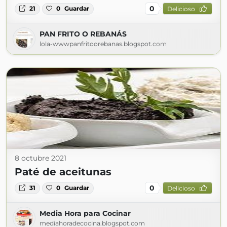
0
21
0
Guardar
Delicioso
PAN FRITO O REBANÁS
lola-wwwpanfritoorebanas.blogspot.com
8 octubre 2021
Paté de aceitunas
0
31
0
Guardar
Delicioso
Media Hora para Cocinar
mediahoradecocina.blogspot.com