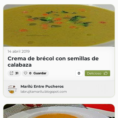
14 abril 2019
Crema de brécol con semillas de
calabaza
0
31
0
Guardar
Delicioso
Marilú Entre Pucheros
labrujitamarilu.blogspot.com