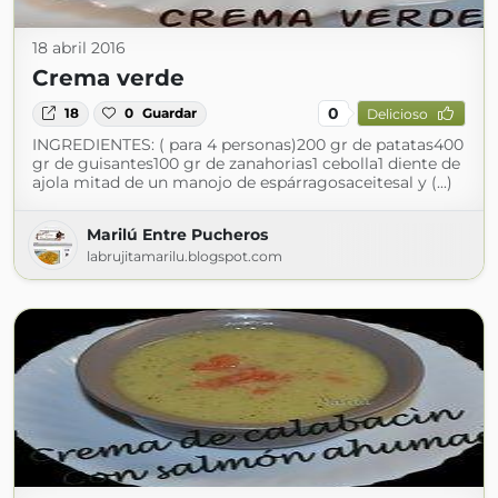
18 abril 2016
Crema verde
0
18
0
Guardar
Delicioso
INGREDIENTES: ( para 4 personas)200 gr de patatas400
gr de guisantes100 gr de zanahorias1 cebolla1 diente de
ajola mitad de un manojo de espárragosaceitesal y (...)
Marilú Entre Pucheros
labrujitamarilu.blogspot.com