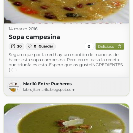
14 marzo 2016
Sopa campesina
0
20
0
Guardar
Delicioso
Seguro que por la red hay un montón de maneras de
hacer esta sopa campesina. Pero en mi casa la receta
que triunfa es esta .Espero que os gusteINGREDIENTES
( (...)
Marilú Entre Pucheros
labrujitamarilu.blogspot.com