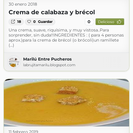
30 enero 2018
Crema de calabaza y brécol
0
18
0
Guardar
Delicioso
Una crema, suave, riquísima, y muy vistosa..Para
sorprender, sin duda!!INGREDIENTES : ( para 4 personas
aprox.)para la crema de brécol (o brócoli)un ramillete
(...)
Marilú Entre Pucheros
labrujitamarilu.blogspot.com
11 febrero 2019