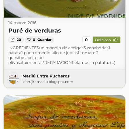
14 marzo 2016
Puré de verduras
0
20
0
Guardar
Delicioso
INGREDIENTESun manojo de acelgas3 zanahorias1
patata1 puerromedio kilo de judías1 tomate.2
quesitosaceite de
olivasalpimientaPREPARACIÓNPelamos la patata. (...)
Marilú Entre Pucheros
labrujitamarilu.blogspot.com