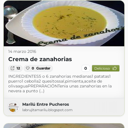
14 marzo 2016
Crema de zanahorias
0
12
0
Guardar
Delicioso
INGREDIENTES5 o 6 zanahorias medianas1 patatas1
puerro1 cebolla2 quesitossal,pimienta,aceite de
olivaaguaPREPARACIÓNTenia unas zanahorias en la
nevera a punto (...)
Marilú Entre Pucheros
labrujitamarilu.blogspot.com