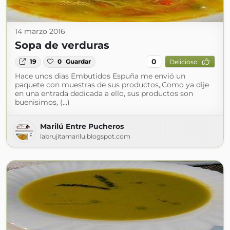
14 marzo 2016
Sopa de verduras
0
19
0
Guardar
Delicioso
Hace unos dias Embutidos Espuña me envió un
paquete con muestras de sus productos,,Como ya dije
en una entrada dedicada a ello, sus productos son
buenisimos, (...)
Marilú Entre Pucheros
labrujitamarilu.blogspot.com