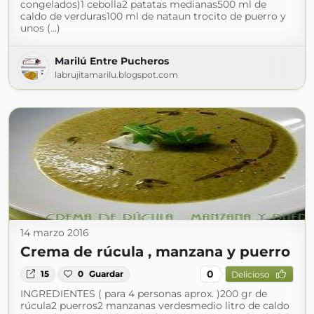
congelados)1 cebolla2 patatas medianas500 ml de
caldo de verduras100 ml de nataun trocito de puerro y
unos (...)
Marilú Entre Pucheros
labrujitamarilu.blogspot.com
14 marzo 2016
Crema de rúcula , manzana y puerro
0
15
0
Guardar
Delicioso
INGREDIENTES ( para 4 personas aprox. )200 gr de
rúcula2 puerros2 manzanas verdesmedio litro de caldo