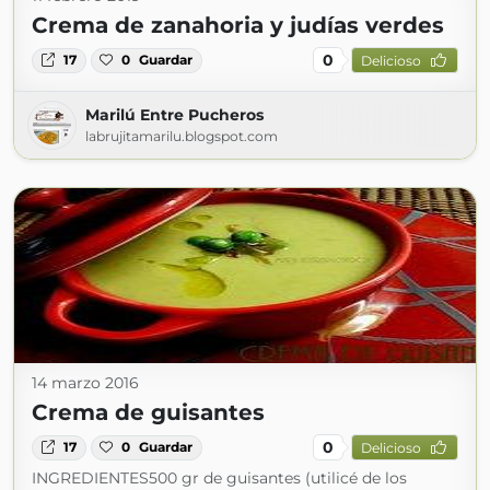
Crema de zanahoria y judías verdes
0
17
0
Guardar
Delicioso
Marilú Entre Pucheros
labrujitamarilu.blogspot.com
14 marzo 2016
Crema de guisantes
0
17
0
Guardar
Delicioso
INGREDIENTES500 gr de guisantes (utilicé de los