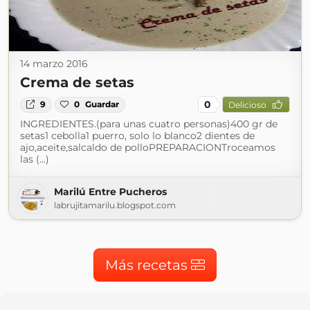
14 marzo 2016
Crema de setas
0
9
0
Guardar
Delicioso
INGREDIENTES.(para unas cuatro personas)400 gr de
setas1 cebolla1 puerro, solo lo blanco2 dientes de
ajo,aceite,salcaldo de polloPREPARACIONTroceamos
las (...)
Marilú Entre Pucheros
labrujitamarilu.blogspot.com
Más recetas