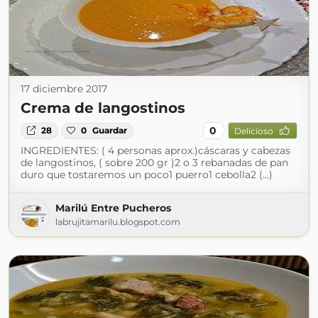
17 diciembre 2017
Crema de langostinos
0
28
0
Guardar
Delicioso
INGREDIENTES: ( 4 personas aprox.)cáscaras y cabezas
de langostinos, ( sobre 200 gr )2 o 3 rebanadas de pan
duro que tostaremos un poco1 puerro1 cebolla2 (...)
Marilú Entre Pucheros
labrujitamarilu.blogspot.com