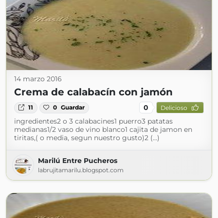
14 marzo 2016
Crema de calabacín con jamón
0
11
0
Guardar
Delicioso
ingredientes2 o 3 calabacines1 puerro3 patatas
medianas1/2 vaso de vino blanco1 cajita de jamon en
tiritas,( o media, segun nuestro gusto)2 (...)
Marilú Entre Pucheros
labrujitamarilu.blogspot.com