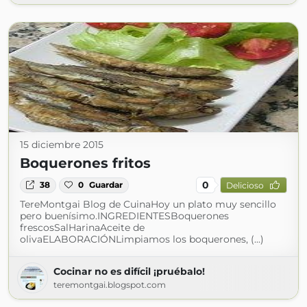
15 diciembre 2015
Boquerones fritos
0
38
0
Guardar
Delicioso
TereMontgai Blog de CuinaHoy un plato muy sencillo
pero buenísimo.INGREDIENTESBoquerones
frescosSalHarinaAceite de
olivaELABORACIÓNLimpiamos los boquerones, (...)
Cocinar no es difícil ¡pruébalo!
teremontgai.blogspot.com