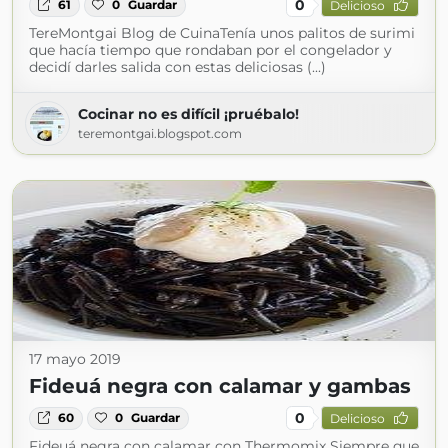
0
61
0
Guardar
Delicioso
TereMontgai Blog de CuinaTenía unos palitos de surimi
que hacía tiempo que rondaban por el congelador y
decidí darles salida con estas deliciosas (...)
Cocinar no es difícil ¡pruébalo!
teremontgai.blogspot.com
17 mayo 2019
Fideuá negra con calamar y gambas
0
60
0
Guardar
Delicioso
Fideuá negra con calamar con Thermomix Siempre que