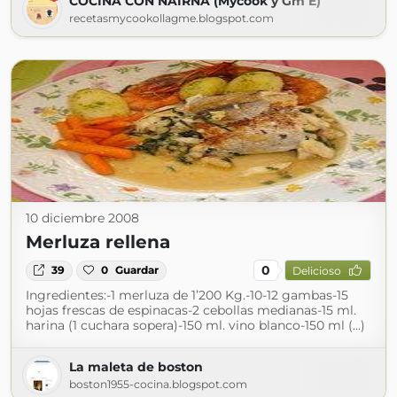
COCINA CON NAIRNA (Mycook y Gm E)
recetasmycookollagme.blogspot.com
10 diciembre 2008
Merluza rellena
0
39
0
Guardar
Delicioso
Ingredientes:-1 merluza de 1’200 Kg.-10-12 gambas-15
hojas frescas de espinacas-2 cebollas medianas-15 ml.
harina (1 cuchara sopera)-150 ml. vino blanco-150 ml (...)
La maleta de boston
boston1955-cocina.blogspot.com