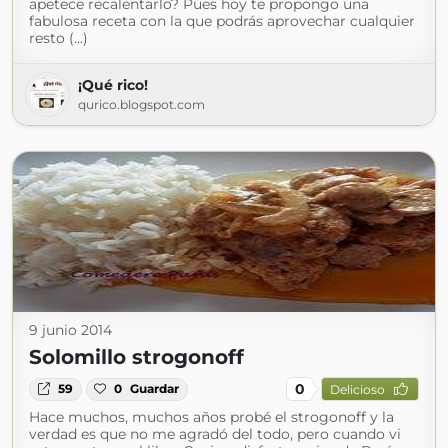
apetece recalentarlo? Pues hoy te propongo una
fabulosa receta con la que podrás aprovechar cualquier
resto (...)
¡Qué rico!
qurico.blogspot.com
9 junio 2014
Solomillo strogonoff
0
59
0
Guardar
Delicioso
Hace muchos, muchos años probé el strogonoff y la
verdad es que no me agradó del todo, pero cuando vi