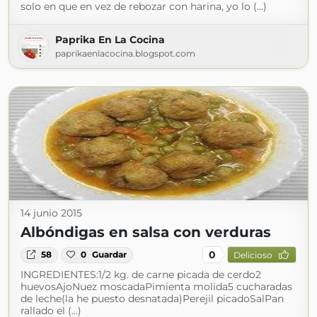
solo en que en vez de rebozar con harina, yo lo (...)
Paprika En La Cocina
paprikaenlacocina.blogspot.com
14 junio 2015
Albóndigas en salsa con verduras
0
58
0
Guardar
Delicioso
INGREDIENTES:1/2 kg. de carne picada de cerdo2
huevosAjoNuez moscadaPimienta molida5 cucharadas
de leche(la he puesto desnatada)Perejil picadoSalPan
rallado el (...)