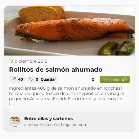
19 diciembre 2015
Rollitos de salmón ahumado
0
40
0
Guardar
Delicioso
Ingredientes:400 g de salmón ahumado en lonchas1
terrina de queso fresco de untarPepinillos en vinagre
pequeñosAlcaparrasEneldoEscurrimos y picamos los
(...)
Entre ollas y sartenes
arantxa-misrecetas.blogspot.com