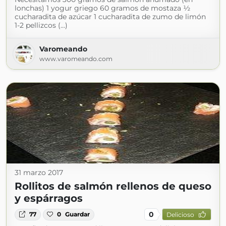
lonchas) 1 yogur griego 60 gramos de mostaza ½
cucharadita de azúcar 1 cucharadita de zumo de limón
1-2 pellizcos (...)
Varomeando
www.varomeando.com
31 marzo 2017
Rollitos de salmón rellenos de queso
y espárragos
0
77
0
Guardar
Delicioso