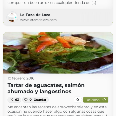
comprar un buen arroz en cualquier tienda de (...)
La Taza de Loza
www.latazadeloza.com
10 febrero 2016
Tartar de aguacates, salmón
ahumado y langostinos
0
63
0
Guardar
Delicioso
Me encantan las recetas de aprovechamiento y en esta
ocasión he querido hacer algo con algunas cosas que
tenía en la nevera y que por separado no daban para (...)