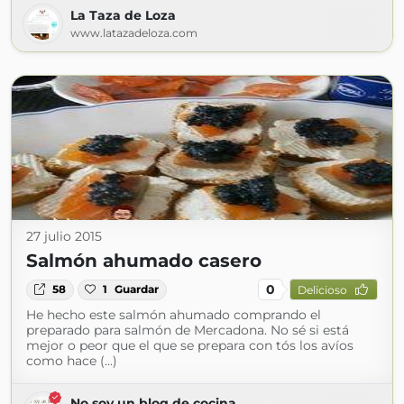
La Taza de Loza
www.latazadeloza.com
27 julio 2015
Salmón ahumado casero
0
58
1
Guardar
Delicioso
He hecho este salmón ahumado comprando el
preparado para salmón de Mercadona. No sé si está
mejor o peor que el que se prepara con tós los avíos
como hace (...)
No soy un blog de cocina