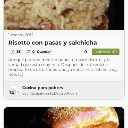
1 marzo 2012
Risotto con pasas y salchicha
0
33
0
Guardar
Delicioso
Aunque parezca mentira nunca preparé risotto, y la
verdad que esta muy rico. Después de este volví a
prepararlo de otro modo que ya contaré, también muy
rico, (...)
Cocina para pobres
cocinaparapobres.blogspot.com