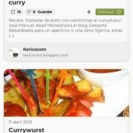
curry
0
15
0
Guardar
Delicioso
Receta: Tostadas de pisto con salchichas al curryAutor:
Jose Manuel Abad MansoVisita el blog Desserts
AbadIdeales para un aperitivo o una cena ligerita, estas
(...)
Kericocom
kericocom.blogspot.com
11 abril 2013
Currywurst