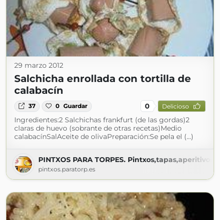
29 marzo 2012
Salchicha enrollada con tortilla de
calabacín
0
37
0
Guardar
Delicioso
Ingredientes:2 Salchichas frankfurt (de las gordas)2
claras de huevo (sobrante de otras recetas)Medio
calabacínSalAceite de olivaPreparación:Se pela el (...)
PINTXOS PARA TORPES. Pintxos,tapas,aperitivos,en
pintxos.paratorp.es