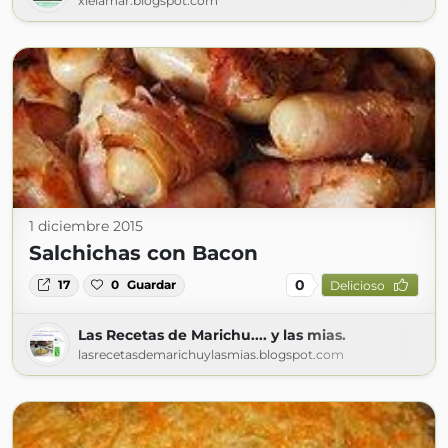
xielamar.blogspot.com
1 diciembre 2015
Salchichas con Bacon
0
17
0
Guardar
Delicioso
Las Recetas de Marichu.... y las mias.
lasrecetasdemarichuylasmias.blogspot.com