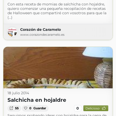
Con esta receta de momias de salchicha con hojaldre,
quiero comenzar una pequeña recopilación de recetas
de Halloween que compartiré con vosotros para que la
(...)
Corazón de Caramelo
www.corazondecaramelo.es
18 julio 2014
Salchicha en hojaldre
0
55
0
Guardar
Delicioso
Seguimos probando ideas con hojaldre para la cena de