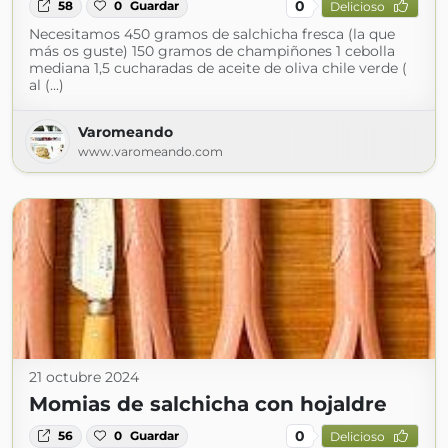
0
58
0
Guardar
Delicioso
Necesitamos 450 gramos de salchicha fresca (la que
más os guste) 150 gramos de champiñones 1 cebolla
mediana 1,5 cucharadas de aceite de oliva chile verde (
al (...)
Varomeando
www.varomeando.com
21 octubre 2024
Momias de salchicha con hojaldre
0
56
0
Guardar
Delicioso