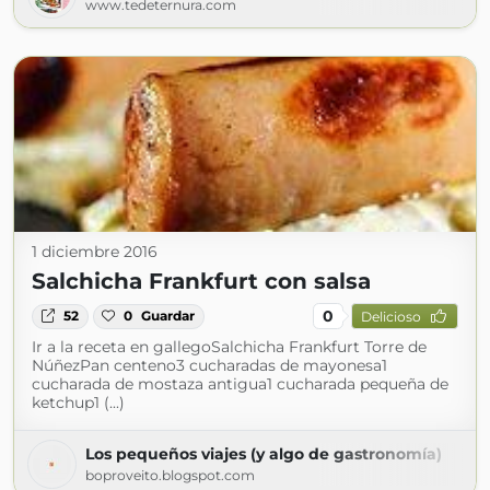
www.tedeternura.com
1 diciembre 2016
Salchicha Frankfurt con salsa
0
52
0
Guardar
Delicioso
Ir a la receta en gallegoSalchicha Frankfurt Torre de
NúñezPan centeno3 cucharadas de mayonesa1
cucharada de mostaza antigua1 cucharada pequeña de
ketchup1 (...)
Los pequeños viajes (y algo de gastronomía)
boproveito.blogspot.com