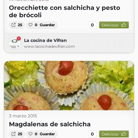
Orecchiette con salchicha y pesto
de brócoli
0
25
0
Guardar
Delicioso
La cocina de Vifran
www.lacocinadevifran.com
3 marzo 2015
Magdalenas de salchicha
0
25
0
Guardar
Delicioso