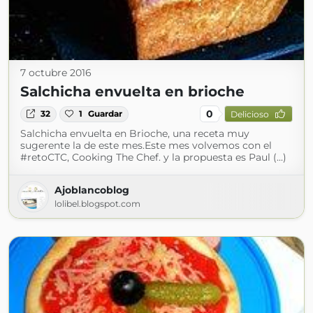
7 octubre 2016
Salchicha envuelta en brioche
0
32
1
Guardar
Delicioso
Salchicha envuelta en Brioche, una receta muy
sugerente la de este mes.Este mes volvemos con el
#retoCTC, Cooking The Chef. y la propuesta es Paul (...)
Ajoblancoblog
lolibel.blogspot.com