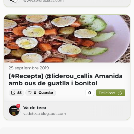
www.tererecetas.com
25 septiembre 2019
[#Recepta] @liderou_callis Amanida
amb ous de guatlla i bonítol
0
55
0
Guardar
Delicioso
Va de teca
vadeteca.blogspot.com