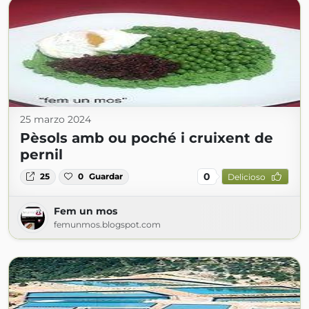
25 marzo 2024
Pèsols amb ou poché i cruixent de
pernil
0
25
0
Guardar
Delicioso
Fem un mos
femunmos.blogspot.com