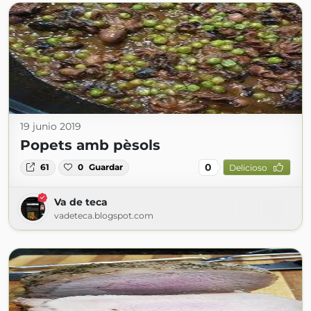
19 junio 2019
Popets amb pèsols
0
61
0
Guardar
Delicioso
Va de teca
vadeteca.blogspot.com