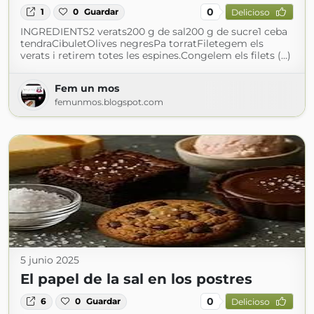
0
1
0
Guardar
Delicioso
INGREDIENTS2 verats200 g de sal200 g de sucre1 ceba
tendraCibuletOlives negresPa torratFiletegem els
verats i retirem totes les espines.Congelem els filets (...)
Fem un mos
femunmos.blogspot.com
5 junio 2025
El papel de la sal en los postres
0
6
0
Guardar
Delicioso