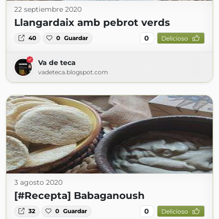
22 septiembre 2020
Llangardaix amb pebrot verds
0
40
0
Guardar
Delicioso
Va de teca
vadeteca.blogspot.com
3 agosto 2020
[#Recepta] Babaganoush
0
32
0
Guardar
Delicioso