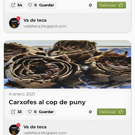
0
54
0
Guardar
Delicioso
Va de teca
vadeteca.blogspot.com
4 enero 2021
Carxofes al cop de puny
0
33
0
Guardar
Delicioso
Va de teca
vadeteca.blogspot.com