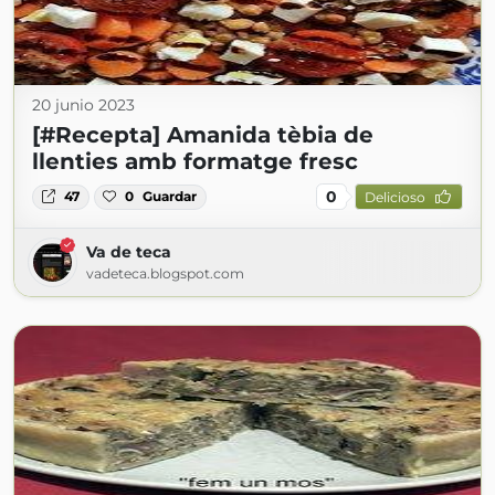
20 junio 2023
[#Recepta] Amanida tèbia de
llenties amb formatge fresc
0
47
0
Guardar
Delicioso
Va de teca
vadeteca.blogspot.com