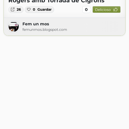
Rogers amb Torrada de Cigrons
0
26
0
Guardar
Delicioso
Fem un mos
femunmos.blogspot.com