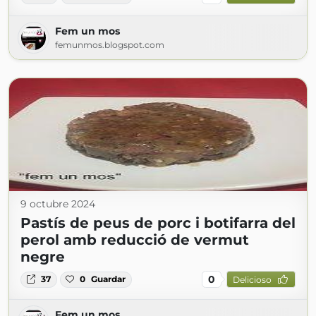
Fem un mos
femunmos.blogspot.com
9 octubre 2024
Pastís de peus de porc i botifarra del
perol amb reducció de vermut
negre
0
37
0
Guardar
Delicioso
Fem un mos