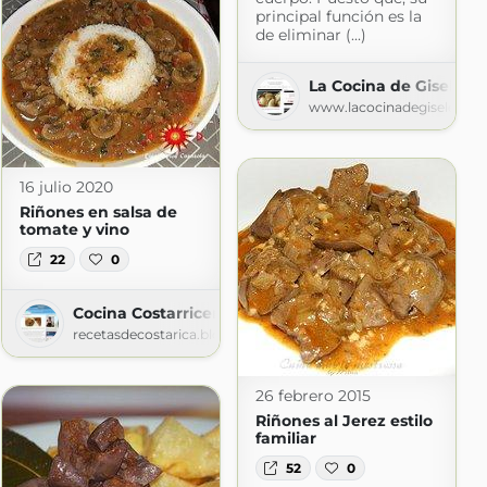
principal función es la
de eliminar (...)
La Cocina de Gisele
www.lacocinadegisele.co
16 julio 2020
Riñones en salsa de
tomate y vino
22
0
e
Cocina Costarricense
spot.com
recetasdecostarica.blogspot.com
26 febrero 2015
Riñones al Jerez estilo
familiar
52
0