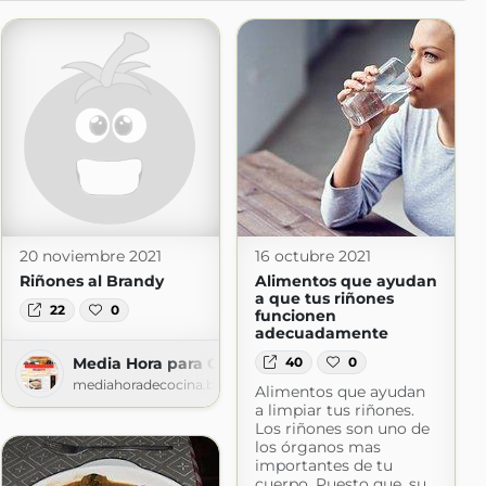
20 noviembre 2021
16 octubre 2021
Riñones al Brandy
Alimentos que ayudan
a que tus riñones
22
0
funcionen
adecuadamente
40
0
de Emilio Martín
Media Hora para Cocinar
eemiliomartin.es
mediahoradecocina.blogspot.com
Alimentos que ayudan
a limpiar tus riñones.
Los riñones son uno de
los órganos mas
importantes de tu
cuerpo. Puesto que, su