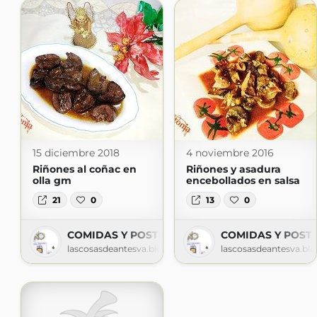
15 diciembre 2018
4 noviembre 2016
Riñones al coñac en
Riñones y asadura
olla gm
encebollados en salsa
21
0
13
0
COMIDAS Y POSTRES
COMIDAS Y POST
lascosasdeantesva.blogspot.com
lascosasdeantesva.bl