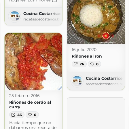
hogares. Los riñones (...)
Cocina Costarricense
recetasdecostarica.blogspot.com
16 julio 2020
Riñones al ron
26
0
Cocina Costarricens
recetasdecostarica.blog
RES
25 febrero 2016
ogspot.com
Riñones de cerdo al
curry
46
0
Hacía tiempo que no
dábamos una receta de