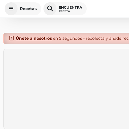
ENCUENTRA
Recetas
RECETA
Únete a nosotros
en 5 segundos - recolecta y añade rece