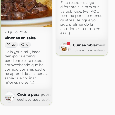
Esta receta es algo
diferente a la otra que
ya publiqué, (ver AQUÍ),
pero no por ello menos
gustosa. Aunque yo
sigo prefiriendo la
anterior, esta también
28 julio 2014
es (...)
Riñones en salsa
Cuinaamblamestress
29
0
cuinaamblamestressa.blo
Hola ¿qué tal?, hace
tiempo que tengo
pendiente esta receta,
aprovechando que he
comido con mis padre
he aprendido a hacerla...
sabía que cocinar
riñones no es (...)
Cocina para pobres
cocinaparapobres.blogspot.com