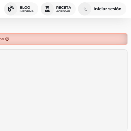
BLOG
RECETA
Iniciar sesión
INFORMA
AGREGAR
os 😄