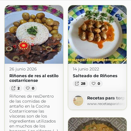
26 junio 2026
14 junio 2022
Riñones de res al estilo
Salteado de Riñones
costarricense
28
0
2
0
Riñones de resDentro
Recetas para torpes 
de las comidas de
www.recetasparatorpesd
antaño en la Cocina
Costarricense las
vísceras son de los
ingredientes utilizados
en muchos de los