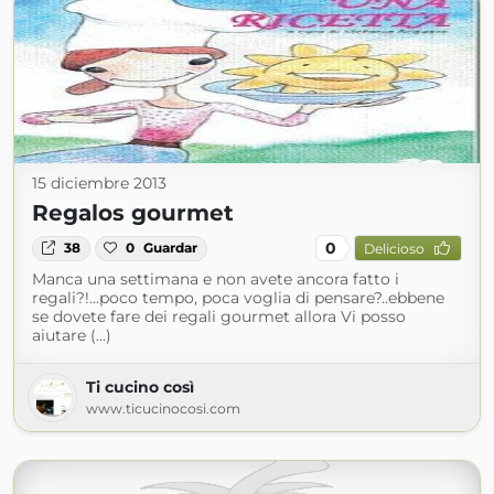
15 diciembre 2013
Regalos gourmet
0
38
0
Guardar
Delicioso
Manca una settimana e non avete ancora fatto i
regali?!...poco tempo, poca voglia di pensare?..ebbene
se dovete fare dei regali gourmet allora Vi posso
aiutare (...)
Ti cucino così
www.ticucinocosi.com