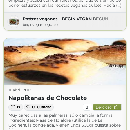
empieza y acaba con cumpleaños, así que es tiempo de
poner esfuerzos en las recetas veganas dulces. Hacía (...)
Postres veganos – BEGIN VEGAN BEGUN
beginveganbegun.es
11 abril 2012
Napolitanas de Chocolate
0
17
0
Guardar
Delicioso
Muy parecidas a las palmeras, sólo cambia la forma.
Ingredientes: Masa de Hojaldre (utilicé la de La
Cocinera, la congelada, vienen unos 500gr cuesta sobre