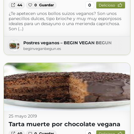
0
44
0
Guardar
Delicioso
¿Te apetecen unos bollos suizos veganos? Son unos
panecillos dulces, tipo brioche y muy muy esponjosos
ideales para un desayuno o una merienda caprichosa.
Son (...)
Postres veganos – BEGIN VEGAN BEGUN
beginveganbegun.es
25 mayo 2019
Tarta muerte por chocolate vegana
0
40
0
Guardar
Delicioso