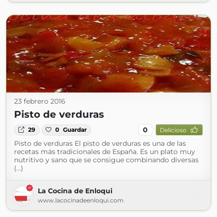
23 febrero 2016
Pisto de verduras
0
29
0
Guardar
Delicioso
Pisto de verduras El pisto de verduras es una de las
recetas más tradicionales de España. Es un plato muy
nutritivo y sano que se consigue combinando diversas
(...)
La Cocina de Enloqui
www.lacocinadeenloqui.com