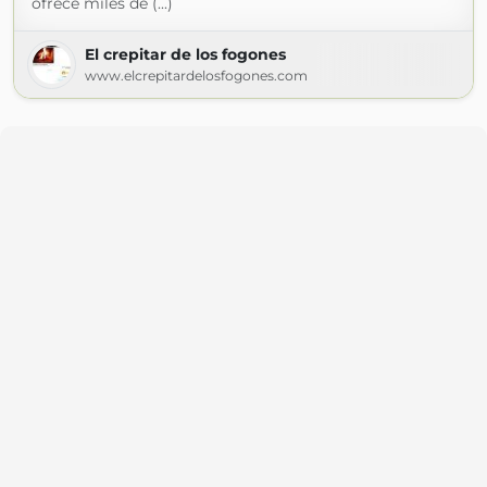
ofrece miles de (...)
El crepitar de los fogones
www.elcrepitardelosfogones.com