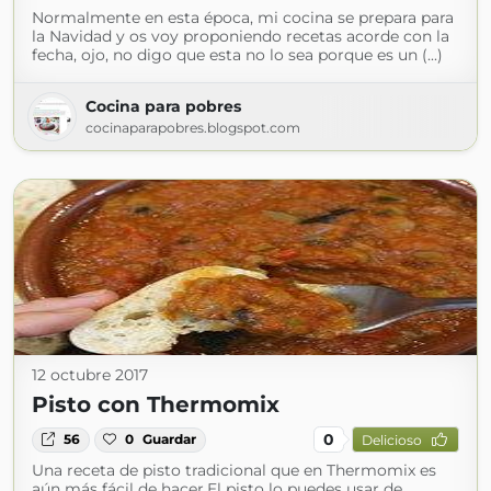
Normalmente en esta época, mi cocina se prepara para
la Navidad y os voy proponiendo recetas acorde con la
fecha, ojo, no digo que esta no lo sea porque es un (...)
Cocina para pobres
cocinaparapobres.blogspot.com
12 octubre 2017
Pisto con Thermomix
0
56
0
Guardar
Delicioso
Una receta de pisto tradicional que en Thermomix es
aún más fácil de hacer.El pisto lo puedes usar de