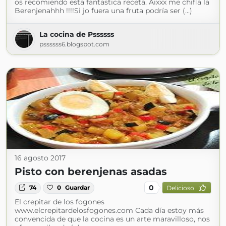
os recomiendo esta fantastica receta. Aixxx me chifla la
Berenjenahhh !!!!Si jo fuera una fruta podría ser (...)
La cocina de Pssssss
pssssss6.blogspot.com
16 agosto 2017
Pisto con berenjenas asadas
0
74
0
Guardar
Delicioso
El crepitar de los fogones
www.elcrepitardelosfogones.com Cada día estoy más
convencida de que la cocina es un arte maravilloso, nos