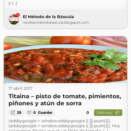
y (...)
El Método de la Báscula
recetasmetodobascula.blogspot.com
17 abril 2017
Titaina – pisto de tomate, pimientos,
piñones y atún de sorra
0
29
0
Guardar
Delicioso
(adsbygoogle = window.adsbygoogle || []).push({});
(adsbygoogle = window.adsbygoogle || []).push({}); Hoy
cocinamos Titaina que es un Pisto de tomate, (...)