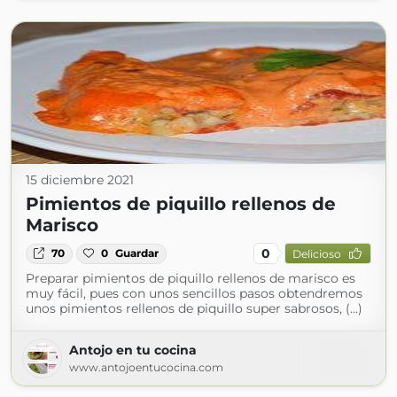
15 diciembre 2021
Pimientos de piquillo rellenos de
Marisco
0
70
0
Guardar
Delicioso
Preparar pimientos de piquillo rellenos de marisco es
muy fácil, pues con unos sencillos pasos obtendremos
unos pimientos rellenos de piquillo super sabrosos, (...)
Antojo en tu cocina
www.antojoentucocina.com