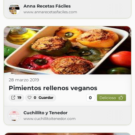
Anna Recetas Fáciles
www.annarecetasfaciles.com
28 marzo 2019
Pimientos rellenos veganos
0
19
0
Guardar
Delicioso
Cuchillito y Tenedor
www.cuchillitoitenedor.com