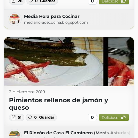
0
26
0
Guardar
Delicioso
Media Hora para Cocinar
mediahoradecocina.blogspot.com
2 diciembre 2019
Pimientos rellenos de jamón y
queso
0
51
0
Guardar
Delicioso
El Rincón de Casa El Caminero (Merás-Asturias)