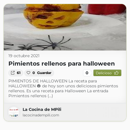
19 octubre 2021
Pimientos rellenos para halloween
0
61
0
Guardar
Delicioso
PIMIENTOS DE HALLOWEEN La receta para
HALLOWEEN 🎃 de hoy son unos deliciosos pimientos
rellenos. Es una receta para Halloween La entrada
Pimientos rellenos (...)
La Cocina de MPili
lacocinadempili.com