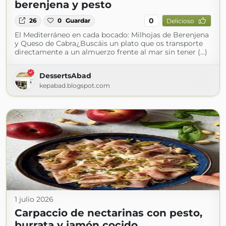
berenjena y pesto
0
26
0
Guardar
Delicioso
El Mediterráneo en cada bocado: Milhojas de Berenjena
y Queso de Cabra¿Buscáis un plato que os transporte
directamente a un almuerzo frente al mar sin tener (...)
DessertsAbad
kepabad.blogspot.com
1 julio 2026
Carpaccio de nectarinas con pesto,
burrata y jamón cocido