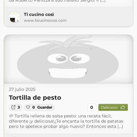
da Roberto Panizza e suo fratello Sergio: Il (...)
Ti cucino così
www.ticucinocosi.com
27 julio 2025
Tortilla de pesto
0
3
0
Guardar
Delicioso
🥔 Tortilla rellena de salsa pesto: una receta fácil,
diferente ¡y deliciosa!¿Te encanta la tortilla de patatas
pero te apetece probar algo nuevo? Entonces esta (...)