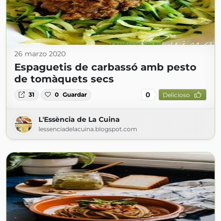
26 marzo 2020
Espaguetis de carbassó amb pesto
de tomàquets secs
0
31
0
Guardar
Delicioso
L'Essència de La Cuina
lessenciadelacuina.blogspot.com