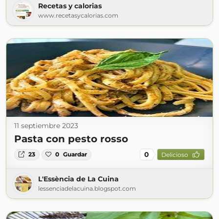
Recetas y calorias
www.recetasycalorias.com
11 septiembre 2023
Pasta con pesto rosso
0
23
0
Guardar
Delicioso
L'Essència de La Cuina
lessenciadelacuina.blogspot.com