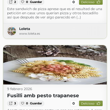
0
2
0
Guardar
Delicioso
Este sandwich de pizza aprese que es el resulted de una
petición en casa: unos querían pizza y otros bocadillo
así que después de ver algo parecido en (...)
Loleta
www.loleta.es
9 febrero 2026
Fusilli amb pesto trapanese
0
3
0
Guardar
Delicioso