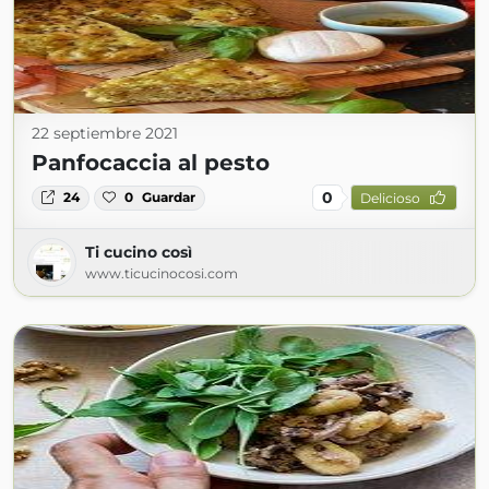
22 septiembre 2021
Panfocaccia al pesto
0
24
0
Guardar
Delicioso
Ti cucino così
www.ticucinocosi.com