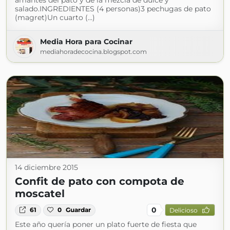
amantes del pato y de la mezcla de dulce y
salado.INGREDIENTES (4 personas)3 pechugas de pato
(magret)Un cuarto (...)
Media Hora para Cocinar
mediahoradecocina.blogspot.com
14 diciembre 2015
Confit de pato con compota de
moscatel
0
61
0
Guardar
Delicioso
Este año quería poner un plato fuerte de fiesta que