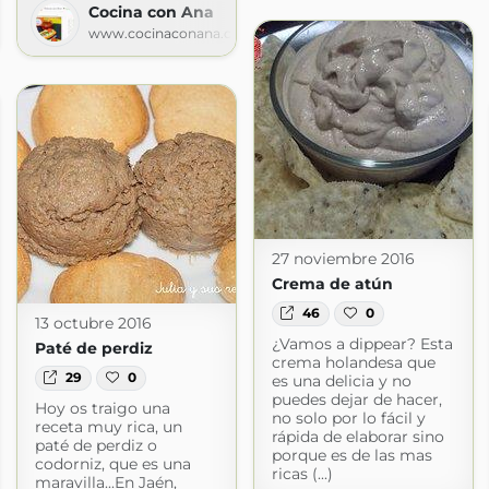
Cocina con Ana
ulo
www.cocinaconana.com
t.com
27 noviembre 2016
Crema de atún
46
0
13 octubre 2016
¿Vamos a dippear? Esta
Paté de perdiz
crema holandesa que
29
0
es una delicia y no
puedes dejar de hacer,
Hoy os traigo una
no solo por lo fácil y
receta muy rica, un
rápida de elaborar sino
paté de perdiz o
porque es de las mas
codorniz, que es una
ricas (...)
maravilla...En Jaén,