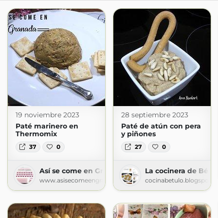
19 noviembre 2023
28 septiembre 2023
Paté marinero en
Paté de atún con pera
Thermomix
y piñones
37
0
27
0
Así se come en Granada
La cocinera de Bétu
www.asisecomeengranada.com
cocinabetulo.blogspot.