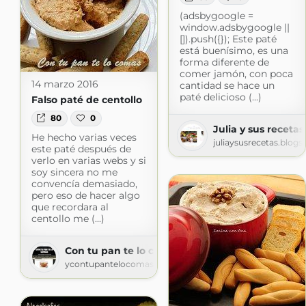
(adsbygoogle =
window.adsbygoogle ||
[]).push({}); Este paté
está buenísimo, es una
forma diferente de
comer jamón, con poca
14 marzo 2016
cantidad se hace un
paté delicioso (...)
Falso paté de centollo
80
0
Julia y sus recetas
He hecho varias veces
juliaysusrecetas.blog
este paté después de
verlo en varias webs y si
soy sincera no me
convencía demasiado,
pero eso de hacer algo
que recordara al
centollo me (...)
Con tu pan te lo comas
ycontupantelocomas.blogspot.com