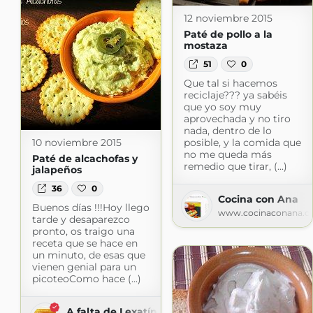
12 noviembre 2015
Paté de pollo a la
mostaza
51
0
Que tal si hacemos
reciclaje??? ya sabéis
que yo soy muy
aprovechada y no tiro
nada, dentro de lo
10 noviembre 2015
posible, y la comida que
no me queda más
Paté de alcachofas y
remedio que tirar, (...)
jalapeños
36
0
Cocina con Ana
Buenos días !!!Hoy llego
www.cocinaconana.
tarde y desaparezco
pronto, os traigo una
receta que se hace en
un minuto, de esas que
vienen genial para un
picoteoComo hace (...)
A falta de Lexatín... buenas son tortas.