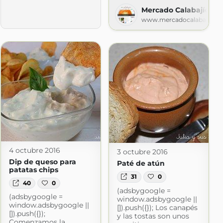
Mercado Calabajío
www.mercadocalabajio.c
4 octubre 2016
3 octubre 2016
Dip de queso para
Paté de atún
patatas chips
31
0
40
0
(adsbygoogle =
(adsbygoogle =
window.adsbygoogle ||
window.adsbygoogle ||
[]).push({}); Los canapés
[]).push({});
y las tostas son unos
Comenzamos la