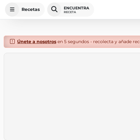
ENCUENTRA
Recetas
RECETA
Únete a nosotros
en 5 segundos - recolecta y añade rece