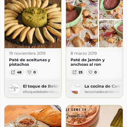
19 noviembre 2019
8 marzo 2019
Paté de aceitunas y
Paté de jamón y
pistachos
anchoas al ron
48
0
23
0
El toque de Belén
La cocina de Camiln
eltoquedebelen.blogspot.com
lacocinadecamilni.blog