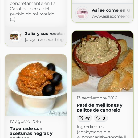
concrétamente en La
Carolina, cerca del
Así se come en Gra
pueblo de mi Marido,
www.asisecomeengrana
(...)
Julia y sus recetas
spot.com
juliaysusrecetas.blogspot.com
13 septiembre 2016
Paté de mejillones y
palitos de cangrejo
47
0
17 agosto 2016
Ingredientes:
Tapenade con
(adsbygoogle =
aceitunas negras y
window.adsbygoogle ||