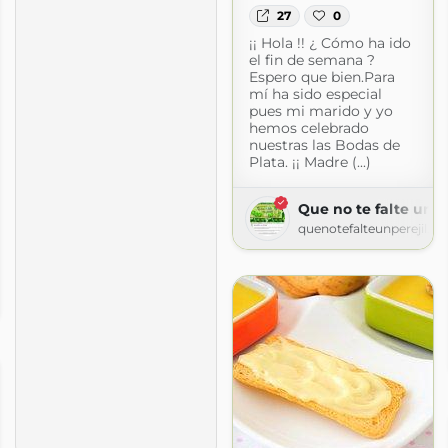
27
0
¡¡ Hola !! ¿ Cómo ha ido
el fin de semana ?
Espero que bien.Para
mí ha sido especial
pues mi marido y yo
hemos celebrado
nuestras las Bodas de
Plata. ¡¡ Madre (...)
Que no te falte un pe
quenotefalteunperejil.b
com