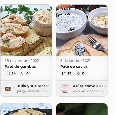
28 noviembre 2022
5 diciembre 2021
Paté de gambas
Paté de caviar
24
0
29
0
Julia y sus recetas
Así se come en Grana
lo
juliaysusrecetas.blogspot.com
www.asisecomeengranad
com