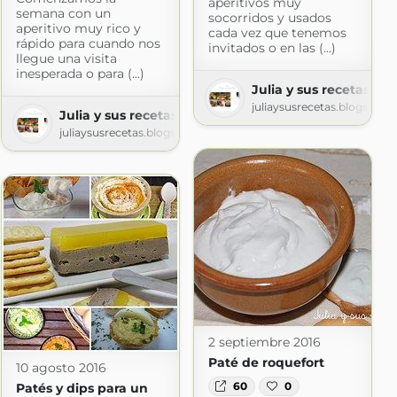
aperitivos muy
semana con un
socorridos y usados
aperitivo muy rico y
nada
cada vez que tenemos
rápido para cuando nos
da.com
invitados o en las (...)
llegue una visita
inesperada o para (...)
Julia y sus recetas
juliaysusrecetas.blogspot.
Julia y sus recetas
juliaysusrecetas.blogspot.com
2 septiembre 2016
Paté de roquefort
10 agosto 2016
60
0
Patés y dips para un