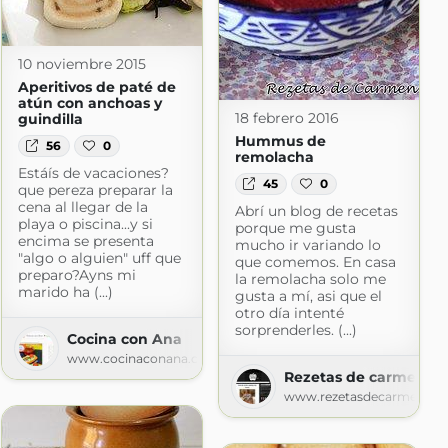
10 noviembre 2015
Aperitivos de paté de
atún con anchoas y
18 febrero 2016
guindilla
Hummus de
56
0
remolacha
Estáís de vacaciones?
45
0
que pereza preparar la
cena al llegar de la
rejil
Abrí un blog de recetas
playa o piscina...y si
porque me gusta
logspot.com
encima se presenta
mucho ir variando lo
"algo o alguien" uff que
que comemos. En casa
preparo?Ayns mi
la remolacha solo me
marido ha (...)
gusta a mí, asi que el
otro día intenté
sorprenderles. (...)
Cocina con Ana
www.cocinaconana.com
Rezetas de carmen
www.rezetasdecarmen.c