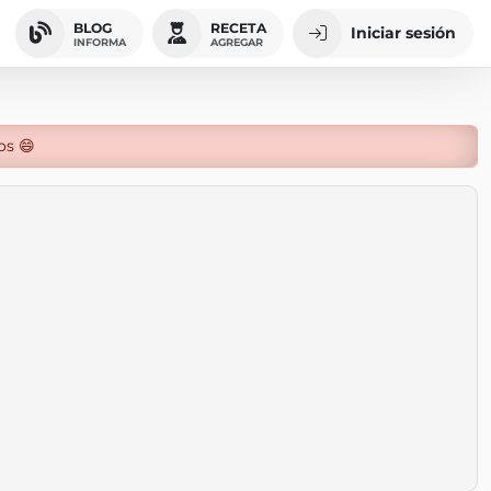
BLOG
RECETA
Iniciar sesión
INFORMA
AGREGAR
os 😄