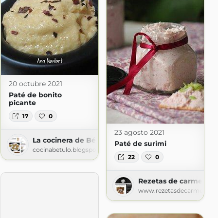
20 octubre 2021
Paté de bonito
picante
17
0
23 agosto 2021
La cocinera de Bétulo
Paté de surimi
i
cocinabetulo.blogspot.com
22
0
spot.com
Rezetas de carmen
www.rezetasdecarmen.c