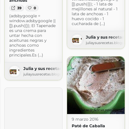
anchoas
[]).push({}); - 1 lata de
39
0
mejillones al natural - 1
lata de anchoas - 1
(adsbygoogle =
huevo cocido - 1
window.adsbygoogle ||
cucharada de (...)
[]).push({}); El Tapenade
es una crema para
untar hecha con
Julia y sus recetas
aceitunas negras y
juliaysusrecetas.blogsp
anchoas como
ingredientes
principales.Es (...)
spot.com
Julia y sus recetas
juliaysusrecetas.blogspot.com
9 marzo 2016
Paté de Caballa