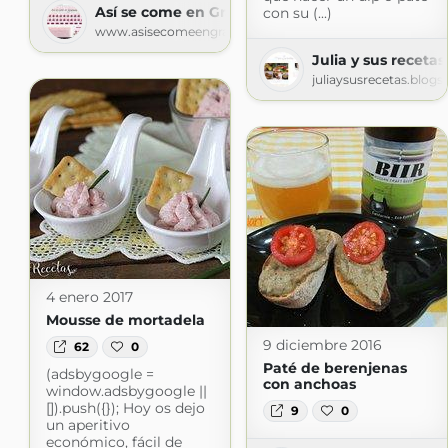
Así se come en Granada
con su (...)
www.asisecomeengranada.com
Julia y sus recetas
juliaysusrecetas.blog
4 enero 2017
Mousse de mortadela
9 diciembre 2016
62
0
Paté de berenjenas
(adsbygoogle =
con anchoas
window.adsbygoogle ||
[]).push({}); Hoy os dejo
9
0
un aperitivo
económico, fácil de