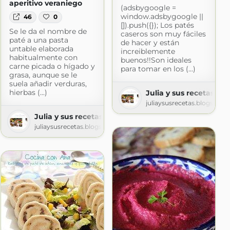
aperitivo veraniego
(adsbygoogle =
window.adsbygoogle ||
46
0
[]).push({}); Los patés
Se le da el nombre de
caseros son muy fáciles
paté a una pasta
de hacer y están
untable elaborada
increiblemente
habitualmente con
buenos!!Son ideales
carne picada o hígado y
para tomar en los (...)
grasa, aunque se le
ot.com
suela añadir verduras,
hierbas (...)
Julia y sus recetas
juliaysusrecetas.blogspot.
Julia y sus recetas
juliaysusrecetas.blogspot.com