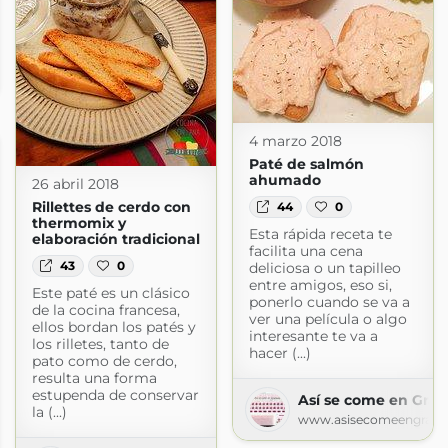
spot.com
4 marzo 2018
Paté de salmón
ahumado
26 abril 2018
Rillettes de cerdo con
44
0
thermomix y
Esta rápida receta te
elaboración tradicional
facilita una cena
43
0
deliciosa o un tapilleo
entre amigos, eso si,
Este paté es un clásico
ponerlo cuando se va a
de la cocina francesa,
ver una película o algo
ellos bordan los patés y
interesante te va a
los rilletes, tanto de
hacer (...)
pato como de cerdo,
resulta una forma
estupenda de conservar
Así se come en Gra
la (...)
www.asisecomeengrana