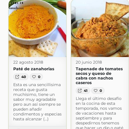
22 agosto 2018
20 junio 2018
Paté de zanahorias
Tapenade de tomates
secos y queso de
40
0
cabra con nachos
caseros
Esta es una sencillisima
receta que gusta
41
0
muchísimo, tiene un
Llega el último desafío
sabor muy agradable
en la cocina de esta
pero aun así siempre se
temporada, nos vamos
pueden añadir
de vacaciones hasta
condimentos y especias
septiembre y para
hasta alcanzar (...)
despedirnos tenemos
que hacer un dip o paté