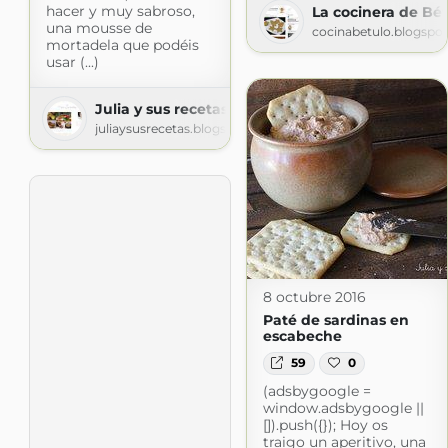
hacer y muy sabroso,
La cocinera de Bét
una mousse de
cocinabetulo.blogspo
mortadela que podéis
usar (...)
Julia y sus recetas
juliaysusrecetas.blogspot.com
8 octubre 2016
Paté de sardinas en
escabeche
59
0
(adsbygoogle =
window.adsbygoogle ||
[]).push({}); Hoy os
traigo un aperitivo, una