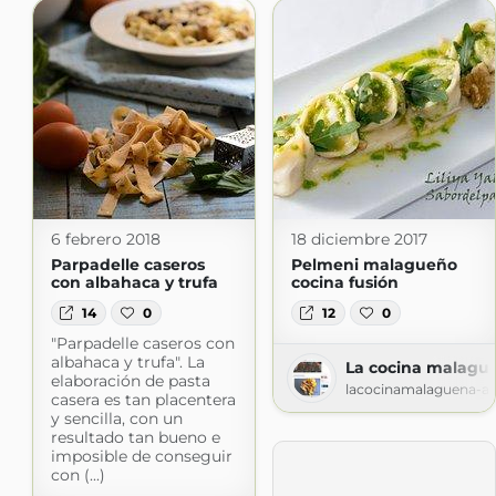
6 febrero 2018
18 diciembre 2017
Parpadelle caseros
Pelmeni malagueño
con albahaca y trufa
cocina fusión
14
0
12
0
"Parpadelle caseros con
albahaca y trufa". La
La cocina malague
elaboración de pasta
lacocinamalaguena-al
casera es tan placentera
y sencilla, con un
resultado tan bueno e
imposible de conseguir
con (...)