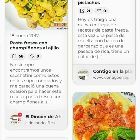
pistachos
21
0
Hoy os traigo una
nueva entrega de
recetas de pasta fresca,
esta vez una pasta de
18 enero 2017
espelta con harina de
Pasta fresca con
garbanzo que es una
champiñones al ajillo
pasada de rica, tiene un
58
0
color de (...)
No siempre
encontramos unos
Contigo en la playa!
sacchetini como estos
www.contigoenlaplaya.
en los supermercados y
me pareció una buena
ocasión para hacer esta
receta: pasta fresca con
champiñones al (...)
El Rincón de Afi
elrincondeafi.es