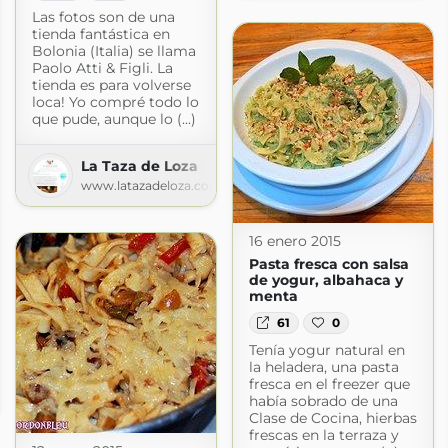
Las fotos son de una
tienda fantástica en
Bolonia (Italia) se llama
Paolo Atti & Figli. La
tienda es para volverse
loca! Yo compré todo lo
que pude, aunque lo (...)
La Taza de Loza
www.latazadeloza.com
16 enero 2015
Pasta fresca con salsa
de yogur, albahaca y
menta
61
0
Tenía yogur natural en
la heladera, una pasta
diantes
fresca en el freezer que
había sobrado de una
te.blogspot.com
Clase de Cocina, hierbas
frescas en la terraza y