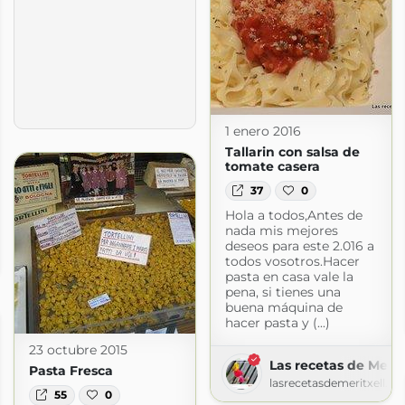
1 enero 2016
Tallarin con salsa de
tomate casera
37
0
Hola a todos,Antes de
nada mis mejores
deseos para este 2.016 a
todos vosotros.Hacer
m
pasta en casa vale la
pena, si tienes una
buena máquina de
hacer pasta y (...)
23 octubre 2015
Las recetas de Meritx
Pasta Fresca
lasrecetasdemeritxell.b
55
0