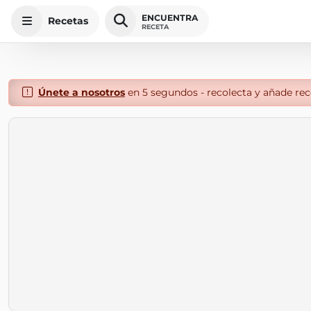
ENCUENTRA
Recetas
RECETA
Únete a nosotros
en 5 segundos - recolecta y añade rece