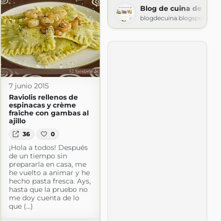
Blog de cuina de la do
blogdecuina.blogspot.com
7 junio 2015
Raviolis rellenos de
espinacas y crème
fraîche con gambas al
ajillo
36
0
¡Hola a todos! Después
de un tiempo sin
prepararla en casa, me
he vuelto a animar y he
hecho pasta fresca. Ays,
hasta que la pruebo no
me doy cuenta de lo
que (...)