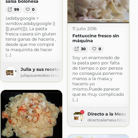
salsa boloñesa
99
0
(adsbygoogle =
window.adsbygoogle ||
[]).push({}); La pasta
11 julio 2016
fresca casera sin gluten
Fettuccine fresco sin
tenía ganas de hacerla ,
máquina
desde que me compré
30
0
la maquinita de hacer
(...)
Soy un enamorado de
la pasta pero por falta
de tiempo o por pereza
Julia y sus recetas
no conseguía ponerme
juliaysusrecetas.blogspot.com
manos a la masa y
hacerlo yo
mismo.Puede parecer
que es muy complicado
(...)
Directo a la Mesa
directoalamesa.blogspot.