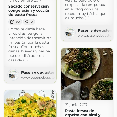
verano pero quiero
17 noviembre 2017
empezar la temporada
Secado conservación
en el blog con una
congelación y cocción
receta muy básica que
de pasta fresca
da mucho (...)
50
0
Como te decía hace
Pasen y degusten
unos días, tengo la
www.pasenydegusten.
intención de trasmitirte
mi pasión por la pasta
fresca. Con muchas
ganas, huevos y harina,
puedes disfrutar en
casa de (...)
Pasen y degusten
www.pasenydegusten.com
21 junio 2017
Pasta fresca de
espelta con bimi y