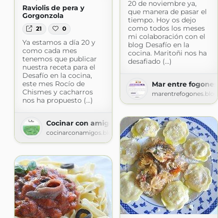
20 de noviembre ya,
Raviolis de pera y
que manera de pasar el
Gorgonzola
tiempo. Hoy os dejo
como todos los meses
21
0
mi colaboración con el
Ya estamos a día 20 y
blog Desafío en la
como cada mes
cocina. Maritoñi nos ha
tenemos que publicar
desafiado (...)
nuestra receta para el
Desafío en la cocina,
este mes Rocío de
Mar entre fogones
Chismes y cacharros
marentrefogones.blo
nos ha propuesto (...)
Cocinar con amigos
cocinarconamigos.blogspot.com