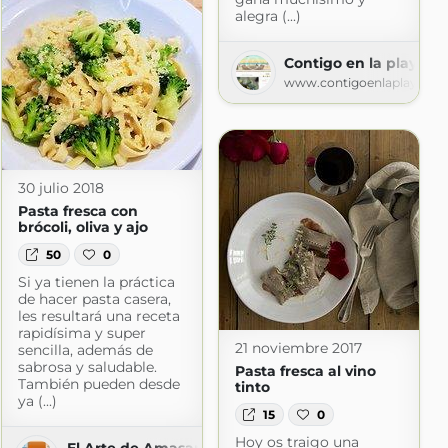
alegra (...)
Contigo en la playa!
www.contigoenlaplaya.co
30 julio 2018
Pasta fresca con
brócoli, oliva y ajo
50
0
Si ya tienen la práctica
de hacer pasta casera,
les resultará una receta
rapidísima y super
21 noviembre 2017
sencilla, además de
sabrosa y saludable.
Pasta fresca al vino
También pueden desde
tinto
ya (...)
15
0
Hoy os traigo una
El Arte de Amasar Clases de Cocina Personalizadas