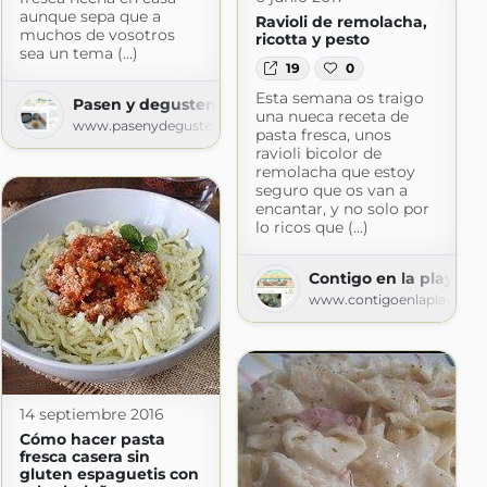
aunque sepa que a
Ravioli de remolacha,
muchos de vosotros
ricotta y pesto
sea un tema (...)
19
0
Esta semana os traigo
Pasen y degusten
una nueca receta de
www.pasenydegusten.com
pasta fresca, unos
ravioli bicolor de
remolacha que estoy
seguro que os van a
encantar, y no solo por
lo ricos que (...)
com
Contigo en la playa!
www.contigoenlaplaya.co
14 septiembre 2016
Cómo hacer pasta
fresca casera sin
gluten espaguetis con