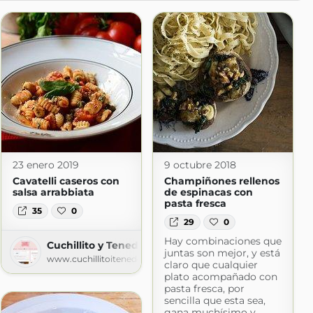
23 enero 2019
9 octubre 2018
Cavatelli caseros con
Champiñones rellenos
salsa arrabbiata
de espinacas con
pasta fresca
35
0
29
0
Hay combinaciones que
Cuchillito y Tenedor
juntas son mejor, y está
com
www.cuchillitoitenedor.com
claro que cualquier
plato acompañado con
pasta fresca, por
sencilla que esta sea,
gana muchísimo y