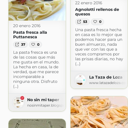
22 enero 2016
Agnolotti rellenos de
quesos
53
0
20 enero 2016
Una pasta fresca hecha
Pasta fresca alla
en casa es lo mejor que
Puttanesca
podemos hacer para un
buen almuerzo, nada
37
0
que ver con las que a
La pasta fresca es una
veces compramos por
de las cosas que más
las prisas diarias, no hay
me gusta en el mundo.
(...)
La hecha en casa, la de
verdad, que me parece
incomparable a
La Taza de Loza
ninguna otra. Disfruto
www.latazadeloza.co
(...)
No sin mi taper
nosinmitaper.blogspot.com