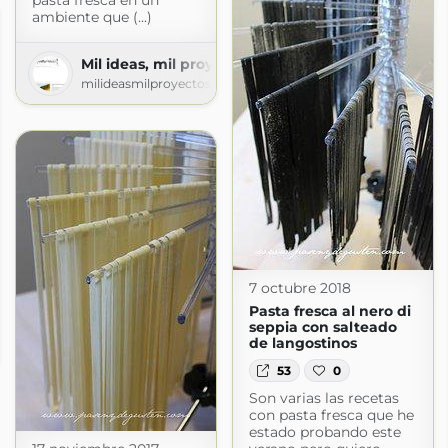
pasta fresca en un
ambiente que (...)
Mil ideas, mil proyectos
milideasmilproyectos.blogspot.com
7 octubre 2018
Pasta fresca al nero di
seppia con salteado
ña-Alsurdelsur
de langostinos
surdelsur.blogspot.com
53
0
Son varias las recetas
con pasta fresca que he
estado probando este