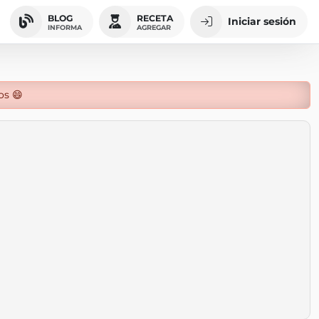
BLOG
RECETA
Iniciar sesión
INFORMA
AGREGAR
os 😄