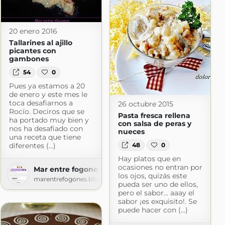
20 enero 2016
Tallarines al ajillo
picantes con
gambones
54
0
Pues ya estamos a 20
de enero y este mes le
toca desafiarnos a
26 octubre 2015
Rocío. Deciros que se
Pasta fresca rellena
ha portado muy bien y
con salsa de peras y
nos ha desafiado con
nueces
una receta que tiene
48
0
diferentes (...)
Hay platos que en
ocasiones no entran por
Mar entre fogones
los ojos, quizás este
marentrefogones.blogspot.com
pueda ser uno de ellos,
pero el sabor… aaay el
sabor ¡es exquisito!. Se
ell
puede hacer con (...)
logspot.com