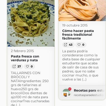
19 octubre 2015
Cómo hacer pasta
fresca tradicional
fácilmente
43
0
2 febrero 2015
La pasta podría
considerarse como la
Pasta fresca con
dieta base de cualquier
verduras y nata
estudiante que acaba
27
0
de salir de casa de sus
padres, que no sabe
TALLARINES CON
cocinar mucho, o que
BRÓCOLI Y
vuelve a las (...)
NATAIngredientes :250
grs de tallarines al
huevo250 grs de
Recetas para estu
brocoliDos dientes de
recetasparaelestudian
ajo100 ml de nata para
cocinarTres cucharadas
de (...)