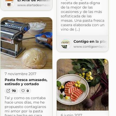
receta de pasta digna
www.elartedeamasar.com
de la mejor de las
ocasiones y de las más
sofisticada de las
mesas. Una pasta fresca
casera elaborada con un
vino de (...)
com
Contigo en la playa!
www.contigoenlaplaya.co
7 noviembre 2017
Pasta fresca amasado,
estirado y cortado
70
0
Tal y como os contaba
hace unos días, me he
propuesto contagiaros
mi amor por la pasta
6 junio 2017
fresca hecha en casa