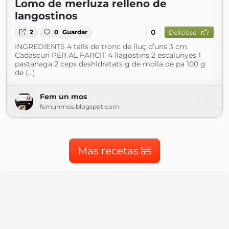
Lomo de merluza relleno de
langostinos
0
2
0
Guardar
Delicioso
INGREDIENTS 4 talls de tronc de lluç d’uns 3 cm.
Cadascun PER AL FARCIT 4 llagostins 2 escalunyes 1
pastanaga 2 ceps deshidratats g de molla de pa 100 g
de (...)
Fem un mos
femunmos.blogspot.com
Más recetas