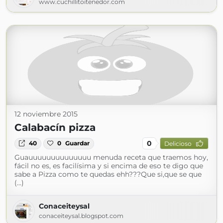
www.cuchillitoitenedor.com
12 noviembre 2015
Calabacín pizza
0
40
0
Guardar
Delicioso
Guauuuuuuuuuuuuuu menuda receta que traemos hoy,
fácil no es, es facilísima y si encima de eso te digo que
sabe a Pizza como te quedas ehh???Que si,que se que
(...)
Conaceiteysal
conaceiteysal.blogspot.com