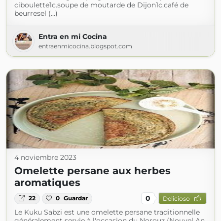
ciboulette1c.soupe de moutarde de Dijon1c.café de
beurresel (...)
Entra en mi Cocina
entraenmicocina.blogspot.com
4 noviembre 2023
Omelette persane aux herbes
aromatiques
0
22
0
Guardar
Delicioso
Le Kuku Sabzi est une omelette persane traditionnelle
généralement servie à l'occasion du Norouz (Nouvel An