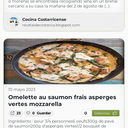
o morena) se encontraba recogiendo leña en un breñal
cercano a su casa la mañana del 2 de agosto de (...)
Cocina Costarricense
recetasdecostarica.blogspot.com
10 mayo 2023
Omelette au saumon frais asperges
vertes mozzarella
0
23
0
Guardar
Delicioso
Ingrédients : pour 3/4 personnes6 oeufs300g de pavé
de saumon200g d'asperges vertes1/2 bouquet de