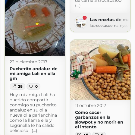
de carne a trocitos100
(...)
Las recetas de mam
lasrecetasdemamysonia
22 diciembre 2017
Pucherito andaluz de
mi amiga Loli en olla
gm
28
0
Hoy mi amiga Loli ha
querido compartir
conmigo su pucherito
11 octubre 2017
andaluz en su olla
my sonia
Cómo cocer
nueva olla parlanchina
ia.blogspot.com
garbanzos en la
como la llama ella y
slowpot y no morir en
segúnella le ha salido
el intento
delicioso_ (...)
48
0