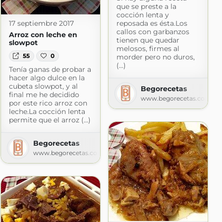
que se preste a la
cocción lenta y
17 septiembre 2017
reposada es ésta.Los
callos con garbanzos
Arroz con leche en
tienen que quedar
slowpot
melosos, firmes al
55
0
morder pero no duros,
(...)
Tenía ganas de probar a
hacer algo dulce en la
cubeta slowpot, y al
Begorecetas
final me he decidido
www.begorecetas.com
por este rico arroz con
leche.La cocción lenta
permite que el arroz (...)
Begorecetas
www.begorecetas.com