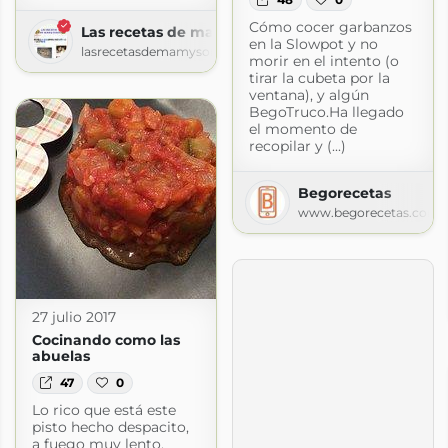
Cómo cocer garbanzos
Las recetas de mamy sonia
en la Slowpot y no
lasrecetasdemamysonia.blogspot.com
morir en el intento (o
tirar la cubeta por la
ventana), y algún
BegoTruco.Ha llegado
el momento de
recopilar y (...)
Begorecetas
www.begorecetas.com
27 julio 2017
Cocinando como las
abuelas
47
0
Lo rico que está este
pisto hecho despacito,
a fuego muy lento,