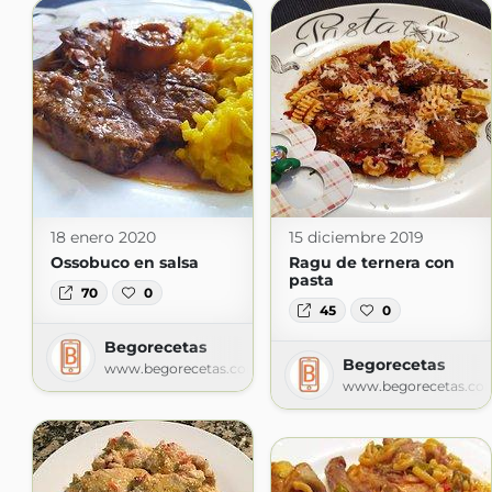
18 enero 2020
15 diciembre 2019
Ossobuco en salsa
Ragu de ternera con
pasta
70
0
45
0
Begorecetas
Begorecetas
www.begorecetas.com
www.begorecetas.co