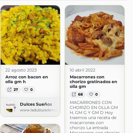
22 agosto 2023
10 abril 2022
Arroz con bacon en
Macarrones con
olla gm h
chorizo gratinados en
olla gm
27
0
68
0
MACARRONES CON
Dulces Sueños
CHORIZO EN OLLA GM
www.ladulzurademari.es
H, GM G Y GM D Hoy
traemos una receta de
macarrones con
chorizo La entrada
Macarrones con chorizo