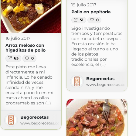
19 julio 2017
Pollo en pepitoria
51
0
Sigo investigando
tiempos y temperaturas
16 julio 2017
con mi cubeta slowpot.
En esta ocasión le ha
Arroz meloso con
llegado el turno a uno
higaditos de pollo
de los platos
63
0
tradicionales por
excelencia, el (...)
Este plato me lleva
directamente a mi
infancia. Lo he cenado
Begorecetas
infinidad de veces
www.begorecetas.com
siendo niña, y me
encanta ponerlo en mi
mesa ahora.Las ollas
programables son (...)
Begorecetas
www.begorecetas.com