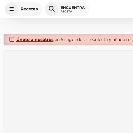
ENCUENTRA
Recetas
RECETA
Únete a nosotros
en 5 segundos - recolecta y añade rece