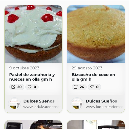
9 octubre 2023
29 agosto 2023
Pastel de zanahoria y
Bizcocho de coco en
nueces en olla gm h
olla gm h
20
0
26
0
Dulces Sueños
Dulces Sueños
www.ladulzurademari.es
www.ladulzurademari.es