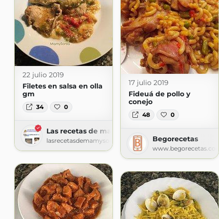
22 julio 2019
17 julio 2019
Filetes en salsa en olla
gm
Fideuá de pollo y
conejo
34
0
48
0
Las recetas de mamy sonia
Begorecetas
lasrecetasdemamysonia.blogspot.com
www.begorecetas.co