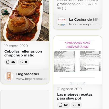
gratinados en OLLA GM
se (...)
La Cocina de MPili
lacocinadempili.com
19 enero 2020
Cebollas rellenas con
chupchup matic
36
0
Begorecetas
www.begorecetas.com
31 agosto 2019
Las mejores recetas
para slow pot
62
0