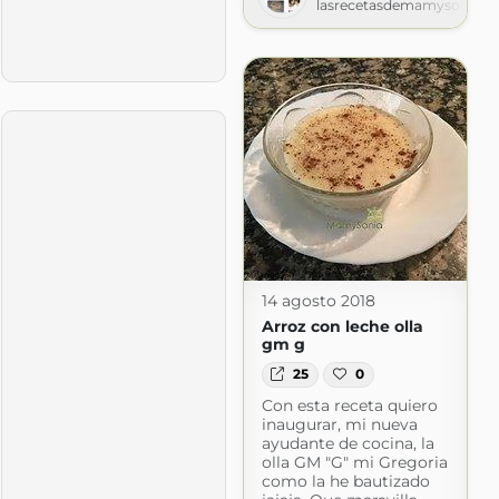
lasrecetasdemamysonia.b
14 agosto 2018
Arroz con leche olla
gm g
25
0
Con esta receta quiero
inaugurar, mi nueva
ayudante de cocina, la
olla GM "G" mi Gregoria
como la he bautizado