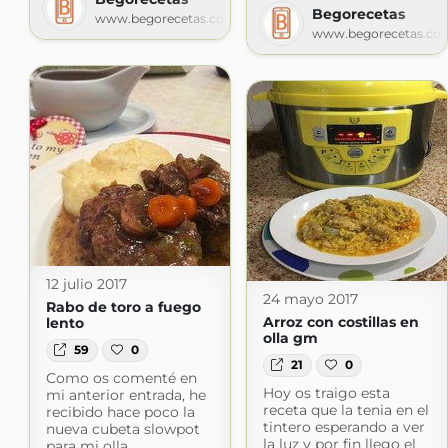
Begorecetas
www.begorecetas.com
www.begorecetas.co
12 julio 2017
24 mayo 2017
Rabo de toro a fuego
Arroz con costillas en
lento
olla gm
59
0
21
0
Como os comenté en
Hoy os traigo esta
mi anterior entrada, he
receta que la tenia en el
recibido hace poco la
tintero esperando a ver
nueva cubeta slowpot
la luz y por fin llego el
para mi olla