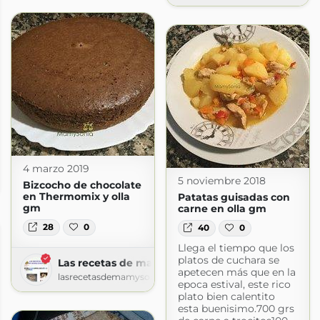
4 marzo 2019
my sonia
5 noviembre 2018
ia.blogspot.com
Bizcocho de chocolate
en Thermomix y olla
Patatas guisadas con
gm
carne en olla gm
28
0
40
0
Llega el tiempo que los
platos de cuchara se
Las recetas de mamy sonia
apetecen más que en la
lasrecetasdemamysonia.blogspot.com
epoca estival, este rico
plato bien calentito
esta buenisimo.700 grs