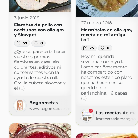
3 junio 2018
27 marzo 2018
Fiambre de pollo con
aceitunas con olla gm
Marmitako en olla gm,
y Slowpot
receta de mi amiga
Loli
59
0
25
0
¿Qué os parecería hacer
Hoy mi querida
vuestros propios
sevillana como yo la
fiambres en casa, sin
llamo cariñosamente
colorantes, aditivos ni
ha compartido con
conservantes?Con la
nosotros este rico plato
ayuda de nuestra olla
que ha hecho en su
GM, la cubeta slowpot y
querida olla
el (...)
parlanchina._ 6 papas
(...)
Begorecetas
www.begorecetas.com
Las recetas de ma
lasrecetasdemamyson