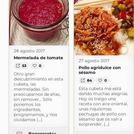
28 agosto 2017
Mermelada de tomate
27 agosto 2017
53
0
Pollo agridulce con
sésamo
Otro gran
descubrimiento en esta
84
0
cubeta, las
Esta cubeta me está
mermeladas. Sin
dando muchas alegrías.
preocuparnos de ellas,
Hoy os traigo una
sin remover... Sólo
receta con aire oriental,
ponemos los
unas riquísimas
ingredientes,
pechugas de pollo con
programamos, y nos
sésamo que os van a
olvidamos (...)
sorprender, (...)
Begorecetas