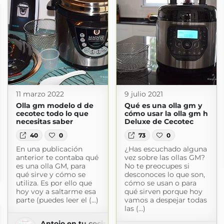
11 marzo 2022
9 julio 2021
Olla gm modelo d de
Qué es una olla gm y
cecotec todo lo que
cómo usar la olla gm h
necesitas saber
Deluxe de Cecotec
40
0
73
0
En una publicación
¿Has escuchado alguna
anterior te contaba qué
vez sobre las ollas GM?
es una olla GM, para
No te preocupes si
qué sirve y cómo se
desconoces lo que son,
m
utiliza. Es por ello que
cómo se usan o para
hoy voy a saltarme esa
qué sirven porque hoy
parte (puedes leer el (...)
vamos a despejar todas
las (...)
Antojo en tu cocina