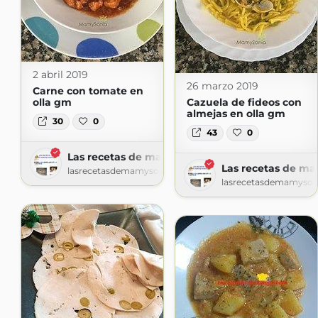
2 abril 2019
26 marzo 2019
Carne con tomate en
olla gm
Cazuela de fideos con
almejas en olla gm
30
0
43
0
Las recetas de mamy sonia
Las recetas de ma
lasrecetasdemamysonia.blogspot.com
lasrecetasdemamyson