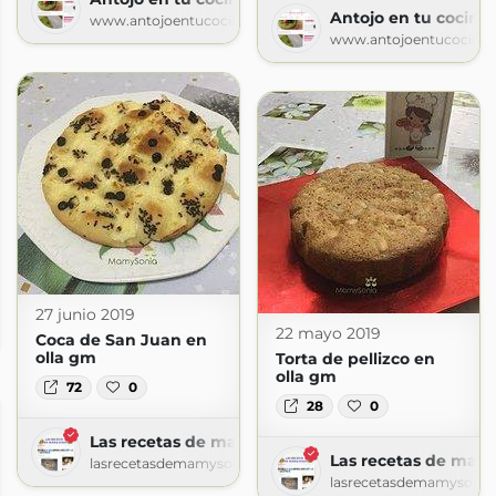
Antojo en tu cocina
www.antojoentucocina.com
www.antojoentucocina
27 junio 2019
22 mayo 2019
m
Coca de San Juan en
olla gm
Torta de pellizco en
olla gm
72
0
28
0
Las recetas de mamy sonia
Las recetas de mam
lasrecetasdemamysonia.blogspot.com
lasrecetasdemamysonia