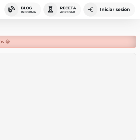
BLOG
RECETA
Iniciar sesión
INFORMA
AGREGAR
os 😄