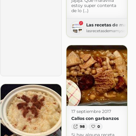
jajaja. Que maravilla
estoy super contenta
de lo (...)
y sonia
Las recetas de mamy 
.blogspot.com
lasrecetasdemamysonia.b
17 septiembre 2017
Callos con garbanzos
98
0
Si hay alguna receta