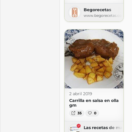
Begorecetas
.com
www.begorecetas.com
2 abril 2019
Carrilla en salsa en olla
gm
35
0
y sonia
Las recetas de mamy 
.blogspot.com