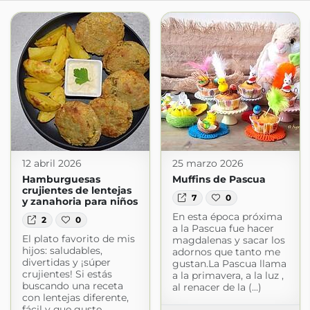
12 abril 2026
25 marzo 2026
Hamburguesas
Muffins de Pascua
crujientes de lentejas
7
0
y zanahoria para niños
En esta época próxima
2
0
a la Pascua fue hacer
El plato favorito de mis
magdalenas y sacar los
hijos: saludables,
adornos que tanto me
divertidas y ¡súper
gustan.La Pascua llama
crujientes! Si estás
a la primavera, a la luz ,
buscando una receta
al renacer de la (...)
con lentejas diferente,
fácil y que guste