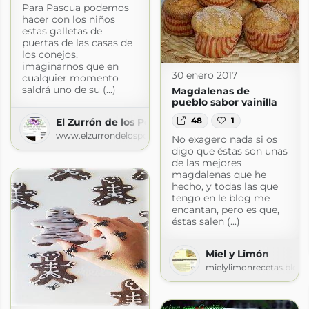
Para Pascua podemos
hacer con los niños
estas galletas de
puertas de las casas de
los conejos,
imaginarnos que en
30 enero 2017
cualquier momento
saldrá uno de su (...)
Magdalenas de
pueblo sabor vainilla
48
1
El Zurrón de los Postres
www.elzurrondelospostres.com
No exagero nada si os
digo que éstas son unas
de las mejores
magdalenas que he
hecho, y todas las que
tengo en le blog me
encantan, pero es que,
éstas salen (...)
Miel y Limón
mielylimonrecetas.blog
iño