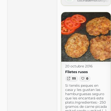
cocinademoli.blogspo
20 octubre 2016
Filetes rusos
111
0
Si tenéis peques en
casa y les gustan las
hamburguesas seguro
que les encantará este
plato.Ingredientes:- 250
gramos de carne picada
mitad cerdo y mitad (...)