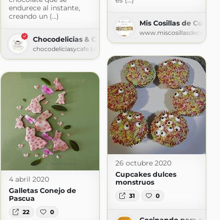
es (...)
endurece al instante,
creando un (...)
com
Mis Cosillas de Cocina
www.miscosillasdecocina
Chocodelicias & Café
chocodeliciasycafe.blogspot.com
26 octubre 2020
Cupcakes dulces
4 abril 2020
monstruos
Galletas Conejo de
 mil vikingos, ¿Qué hago de comer hoy?
31
0
Pascua
kingos.blogspot.com
22
0
Cocinando para cien m