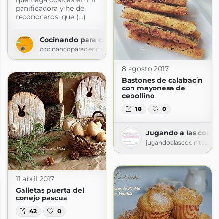
panificadora y he de
reconoceros, que (...)
Cocinando para cien mil vikingos, ¿Qué hago de 
cocinandoparacienmilvikingos.blogspot.com
8 agosto 2017
e comer hoy?
Bastones de calabacín
con mayonesa de
cebollino
18
0
Jugando a las cocini
en mil vikingos, ¿Qué hago de comer hoy?
jugandoalascocinitas-sil
vikingos.blogspot.com
11 abril 2017
Galletas puerta del
conejo pascua
42
0