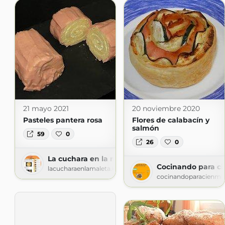
21 mayo 2021
20 noviembre 2020
Pasteles pantera rosa
Flores de calabacín y
salmón
59
0
26
0
La cuchara en la maleta
Cocinando para ci
lacucharaenlamaleta.blogspot.com
cocinandoparacienmil