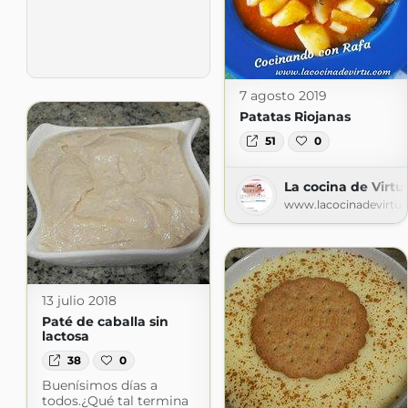
7 agosto 2019
Patatas Riojanas
51
0
La cocina de Virtu
www.lacocinadevirtu
13 julio 2018
Paté de caballa sin
lactosa
38
0
Buenísimos días a
todos.¿Qué tal termina