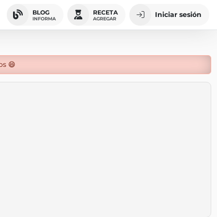
BLOG
RECETA
Iniciar sesión
INFORMA
AGREGAR
os 😄