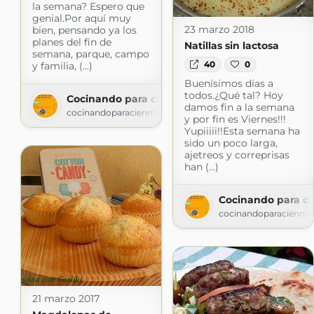
la semana? Espero que
genial.Por aquí muy
23 marzo 2018
bien, pensando ya los
planes del fin de
Natillas sin lactosa
semana, parque, campo
40
0
y familia, (...)
Buenísimos días a
todos.¿Qué tal? Hoy
Cocinando para cien mil vikingos, ¿Qué hago d
damos fin a la semana
cocinandoparacienmilvikingos.blogspot.com
y por fin es Viernes!!!
Yupiiiii!!Esta semana ha
sido un poco larga,
ajetreos y correprisas
han (...)
Cocinando para ci
cocinandoparacienmil
21 marzo 2017