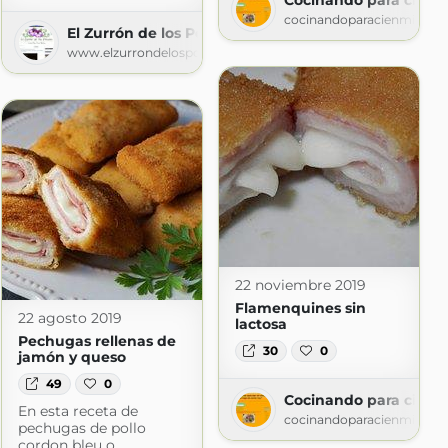
asdebelen)
cocinandoparacienmilviki
El Zurrón de los Postres
www.elzurrondelospostres.com
22 noviembre 2019
Flamenquines sin
22 agosto 2019
lactosa
Pechugas rellenas de
 mil vikingos, ¿Qué hago de comer hoy?
30
0
jamón y queso
kingos.blogspot.com
49
0
Cocinando para cien m
En esta receta de
cocinandoparacienmilviki
pechugas de pollo
comer hoy?
cordon bleu o