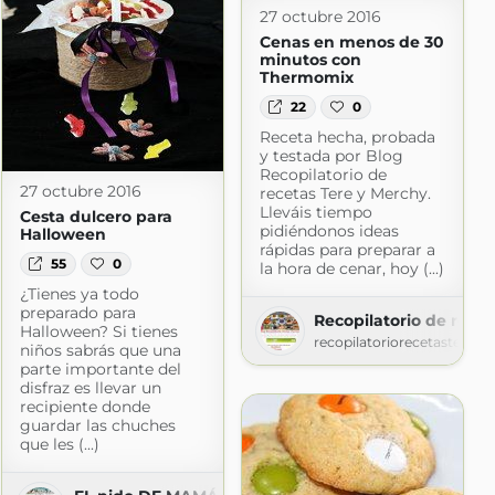
27 octubre 2016
Cenas en menos de 30
minutos con
Thermomix
22
0
Receta hecha, probada
y testada por Blog
Recopilatorio de
27 octubre 2016
recetas Tere y Merchy.
Lleváis tiempo
Cesta dulcero para
pidiéndonos ideas
Halloween
rápidas para preparar a
55
0
la hora de cenar, hoy (...)
¿Tienes ya todo
preparado para
Recopilatorio de rece
Halloween? Si tienes
recopilatoriorecetasterm
niños sabrás que una
parte importante del
disfraz es llevar un
recipiente donde
guardar las chuches
que les (...)
o