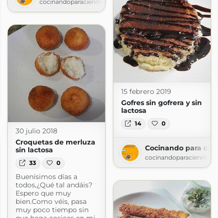
cocinandoparacienmilvikingos.blogspot.com
15 febrero 2019
Gofres sin gofrera y sin
.com
lactosa
14
0
30 julio 2018
Croquetas de merluza
Cocinando para cien
sin lactosa
cocinandoparacienmilvi
33
0
Buenísimos días a
todos,¿Qué tal andáis?
Espero que muy
bien.Como véis, pasa
muy poco tiempo sin
que haga cosicas en mi