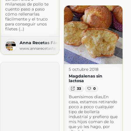
milanesas de pollo te
cuento paso a paso
cómo rellenarlas
fácilmente y el truco
para conseguir unos
filetes (...)
Anna Recetas Fáciles
www.annarecetasfaciles.com
5 octubre 2018
Magdalenas sin
lactosa
 mil vikingos, ¿Qué hago de comer hoy?
33
0
kingos.blogspot.com
Buenísimos días,En
casa, estamos retirando
poco a poco cualquier
tipo de bollería
industrial y prefiero que
mis hijos coman de lo
que yo les hago, por