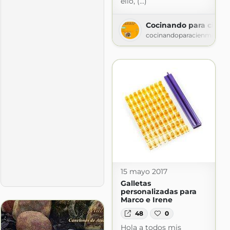
ello, (...)
Cocinando para cien m
cocinandoparacienmilviki
comer hoy?
tas
via.blogspot.com
15 mayo 2017
Galletas
personalizadas para
Marco e Irene
48
0
Hola a todos mis