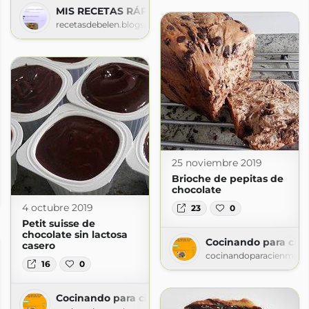
MIS RECETAS RÁPIDAS Y SORPRENDENTES (Recet
recetasdebelen.blogspot.com
25 noviembre 2019
Brioche de pepitas de
iño
chocolate
t.com
4 octubre 2019
23
0
Petit suisse de
chocolate sin lactosa
Cocinando para cien
casero
cocinandoparacienmilvi
16
0
Cocinando para cien mil vikingos, ¿Qué hago de 