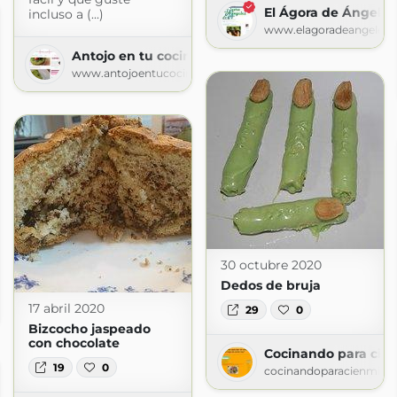
El Ágora de Ángeles
incluso a (...)
www.elagoradeangeles.
Antojo en tu cocina
www.antojoentucocina.com
30 octubre 2020
Dedos de bruja
en mil vikingos, ¿Qué hago de comer hoy?
17 abril 2020
29
0
vikingos.blogspot.com
Bizcocho jaspeado
con chocolate
Cocinando para cien
19
0
cocinandoparacienmilvi