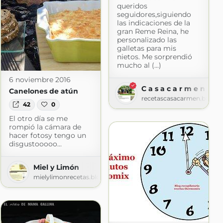
queridos
seguidores,siguiendo
las indicaciones de la
gran Reme Reina, he
personalizado las
galletas para mis
nietos. Me sorprendió
mucho al (...)
6 noviembre 2016
C a s a c a r m e n
Canelones de atún
recetascasacarmen.blogs
42
0
El otro día se me
rompió la cámara de
hacer fotosy tengo un
disgustooooo...
Miel y Limón
mielylimonrecetas.blogspot.com
spot.com