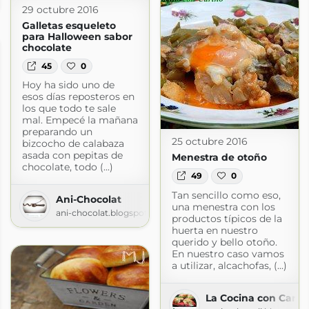
t.com
29 octubre 2016
Galletas esqueleto
para Halloween sabor
chocolate
45
0
Hoy ha sido uno de
esos días reposteros en
los que todo te sale
mal. Empecé la mañana
preparando un
25 octubre 2016
bizcocho de calabaza
asada con pepitas de
Menestra de otoño
chocolate, todo (...)
49
0
Tan sencillo como eso,
Ani-Chocolat
una menestra con los
ani-chocolat.blogspot.com
productos típicos de la
huerta en nuestro
querido y bello otoño.
En nuestro caso vamos
a utilizar, alcachofas, (...)
La Cocina con Cariñ