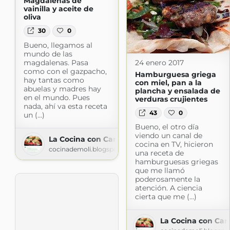
Magdalenas de
vainilla y aceite de
oliva
30
0
Bueno, llegamos al
mundo de las
magdalenas. Pasa
24 enero 2017
como con el gazpacho,
Hamburguesa griega
hay tantas como
con miel, pan a la
abuelas y madres hay
plancha y ensalada de
en el mundo. Pues
verduras crujientes
nada, ahí va esta receta
43
0
un (...)
Bueno, el otro día
viendo un canal de
La Cocina con Cariño
cocina en TV, hicieron
cocinademoli.blogspot.com
una receta de
hamburguesas griegas
que me llamó
poderosamente la
atención. A ciencia
cierta que me (...)
La Cocina con Car