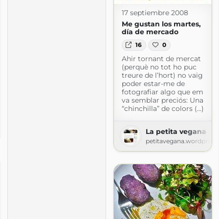
17 septiembre 2008
Me gustan los martes,
día de mercado
16
0
Ahir tornant de mercat
(perquè no tot ho puc
treure de l’hort) no vaig
poder estar-me de
fotografiar algo que em
va semblar preciós: Una
“chinchilla” de colors (...)
La petita vegana
ot.com
petitavegana.wordpress