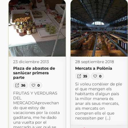
23 diciembre 2013
28 septiembre 2018
Plaza de abastos de
Mercats a Polònia
sanlúcar primera
35
0
parte
Si voleu conèixer de ple
36
0
el que mengen els
FRUTAS Y VERDURAS
habitants d'algun país
DEL
la millor manera és
MERCADOAprovechan
anar als seus mercats,
do que estoy de
als mercats on
vacaciones por la costa
compren ells el que
gaditana, me he dado
necessiten per (...)
una vuelta por el
mercado a ver qué se