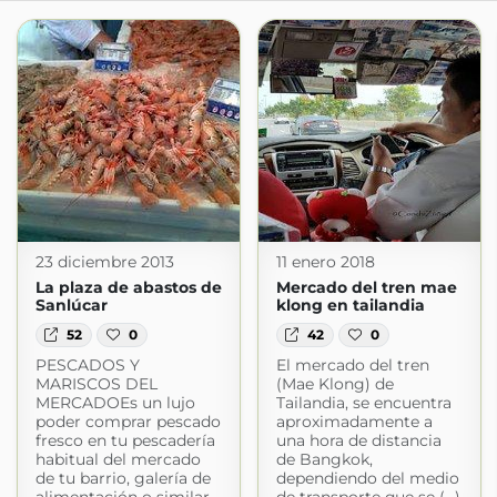
23 diciembre 2013
11 enero 2018
La plaza de abastos de
Mercado del tren mae
Sanlúcar
klong en tailandia
52
0
42
0
PESCADOS Y
El mercado del tren
MARISCOS DEL
(Mae Klong) de
MERCADOEs un lujo
Tailandia, se encuentra
poder comprar pescado
aproximadamente a
fresco en tu pescadería
una hora de distancia
habitual del mercado
de Bangkok,
de tu barrio, galería de
dependiendo del medio