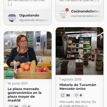
alimentación o similar.
de transporte que se (...)
(...)
CocinandoSetas
Dgustando
cocinandosetas.blogspo
dgustando.blogspot.com
1 agosto 2015
16 junio 2011
Historia de Tucumán
Mercado único
La plaza mercado
gastronómico en la
30
0
plaza mayor de
madrid
Mercado del Norte. Es
el más antiguo y
28
0