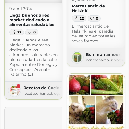
Mercat antic de
9 abril 2014
Helsinki
Llega buenos aires
22
0
market dedicado a
alimentos saludables
El mercat antic de
Helsinki es el paradis
22
0
del salmo en totes les
Llega Buenos Aires
seves formes.
Market, un mercado
dedicado a los
Bcn mon amour
alimentos saludables en
plena ciudad, en la calle
bcnmonamour.blogspo
Zapiola entre Dorrego y
Concepción Arenal –
Palermo (...)
Recetas de Cocina Latinoamericana
recetasurbanas.blogspot.com