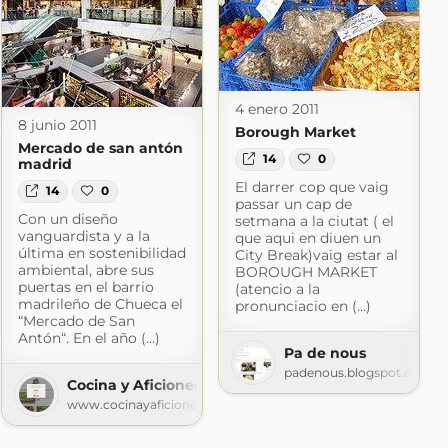
4 enero 2011
8 junio 2011
Borough Market
Mercado de san antón
14
0
madrid
El darrer cop que vaig
14
0
passar un cap de
Con un diseño
setmana a la ciutat ( el
vanguardista y a la
que aqui en diuen un
última en sostenibilidad
City Break)vaig estar al
ambiental, abre sus
BOROUGH MARKET
puertas en el barrio
(atencio a la
.com
madrileño de Chueca el
pronunciacio en (...)
“Mercado de San
Antón“. En el año (...)
Pa de nous
padenous.blogspot.com
Cocina y Aficiones
www.cocinayaficiones.com