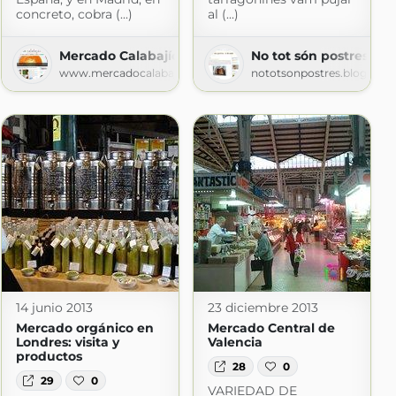
concreto, cobra (...)
al (...)
Mercado Calabajío
No tot són postres a l
t.com
www.mercadocalabajio.com
nototsonpostres.blogspot
14 junio 2013
23 diciembre 2013
Mercado orgánico en
Mercado Central de
Londres: visita y
Valencia
productos
28
0
29
0
VARIEDAD DE