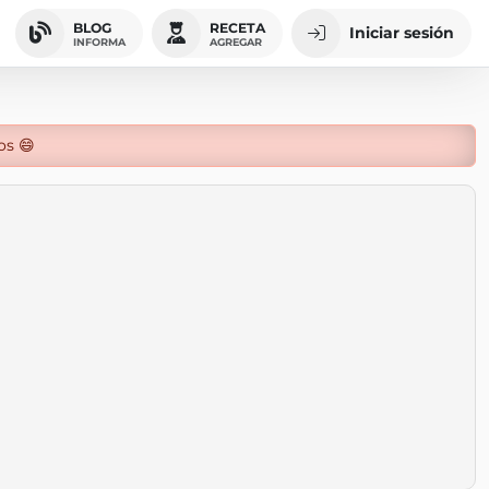
BLOG
RECETA
Iniciar sesión
INFORMA
AGREGAR
os 😄