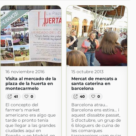
16 noviembre 2016
15 octubre 2013
Visita al mercado de la
Mercat de mercats a
plaza de la huerta en
santa caterina en
montecarmelo
barcelona
41
0
40
0
El concepto del
Barcelona atrau...
farmer's market
Barcelona ens estira... i
americano era algo que
aquest dissabte passat,
tarde o pronto tenía
5 d'octubre, un grup de
que llegar a las grandes
6 bloguers de cuina de
ciudades aquí en
les comarques
España, y en Madrid, en
tarragonines vam pujar