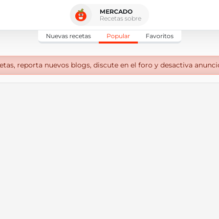
MERCADO
Recetas sobre
Nuevas recetas
Popular
Favoritos
tas, reporta nuevos blogs, discute en el foro y desactiva anunci