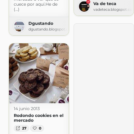
Va de teca
cuece por aquí.He de
(...)
vadeteca.blogspot.co
Dgustando
dgustando.blogspot.com
14 junio 2013
Rodondo cookies en el
mercado
27
0