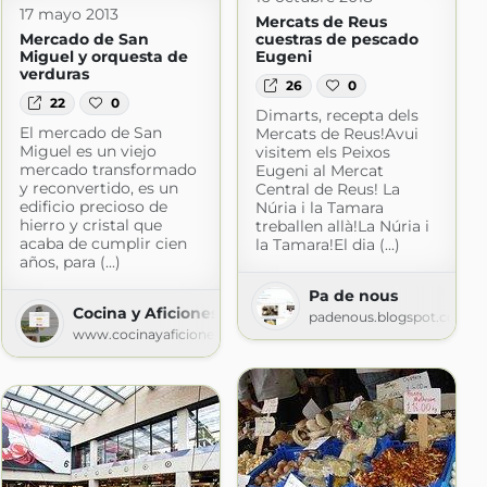
17 mayo 2013
Mercats de Reus
Mercado de San
cuestras de pescado
Miguel y orquesta de
Eugeni
verduras
26
0
22
0
Dimarts, recepta dels
El mercado de San
Mercats de Reus!Avui
Miguel es un viejo
visitem els Peixos
mercado transformado
Eugeni al Mercat
y reconvertido, es un
Central de Reus! La
edificio precioso de
Núria i la Tamara
hierro y cristal que
treballen allà!La Núria i
t.com
acaba de cumplir cien
la Tamara!El dia (...)
años, para (...)
Pa de nous
Cocina y Aficiones
padenous.blogspot.com
www.cocinayaficiones.com