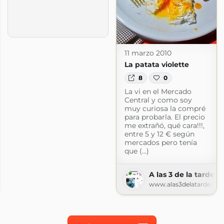
11 marzo 2010
La patata violette
8
0
La vi en el Mercado
Central y como soy
muy curiosa la compré
para probarla. El precio
me extrañó, qué cara!!!,
entre 5 y 12 € según
mercados pero tenía
que (...)
s
A las 3 de la tarde
gspot.com
www.alas3delatarde.co