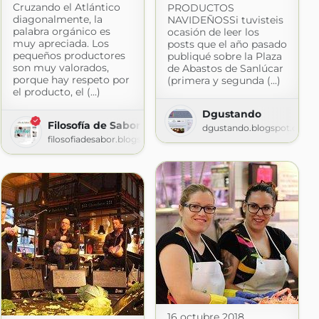
Cruzando el Atlántico
PRODUCTOS
diagonalmente, la
NAVIDEÑOSSi tuvisteis
palabra orgánico es
ocasión de leer los
muy apreciada. Los
posts que el año pasado
pequeños productores
publiqué sobre la Plaza
son muy valorados,
de Abastos de Sanlúcar
porque hay respeto por
(primera y segunda (...)
el producto, el (...)
Dgustando
Filosofía de Sabor
dgustando.blogspot.com
filosofiadesabor.blogspot.com
16 octubre 2018