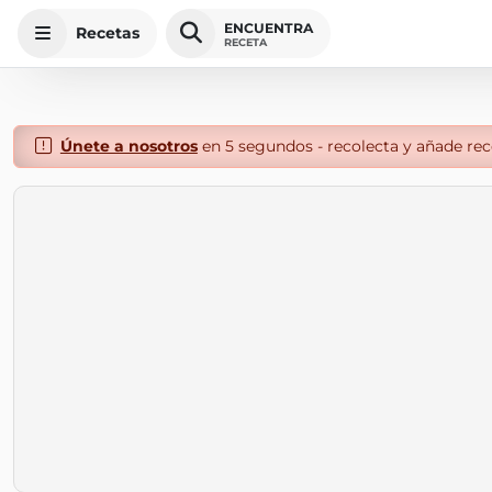
ENCUENTRA
Recetas
RECETA
Únete a nosotros
en 5 segundos - recolecta y añade rece