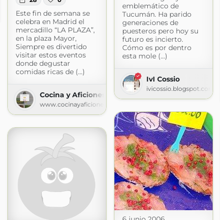
emblemático de
Este fin de semana se
Tucumán. Ha parido
m
celebra en Madrid el
generaciones de
mercadillo “LA PLAZA”,
puesteros pero hoy su
en la plaza Mayor,
futuro es incierto.
Siempre es divertido
Cómo es por dentro
visitar estos eventos
esta mole (...)
donde degustar
comidas ricas de (...)
IvI Cossio
ivicossio.blogspot.com
Cocina y Aficiones
www.cocinayaficiones.com
6 junio 2006