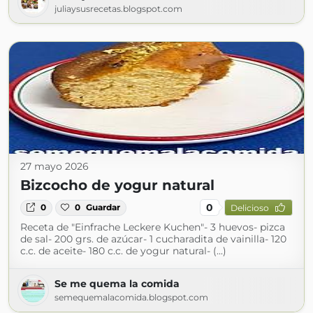
juliaysusrecetas.blogspot.com
27 mayo 2026
Bizcocho de yogur natural
0
0
0
Guardar
Delicioso
Receta de "Einfrache Leckere Kuchen"- 3 huevos- pizca
de sal- 200 grs. de azúcar- 1 cucharadita de vainilla- 120
c.c. de aceite- 180 c.c. de yogur natural- (...)
Se me quema la comida
semequemalacomida.blogspot.com