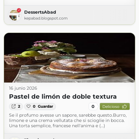
DessertsAbad
kepabad.blogspot.com
16 junio 2026
Pastel de limón de doble textura
0
2
0
Guardar
Delicioso
Se il profumo avesse un sapore, sarebbe questo.Burro,
limone e una crema vellutata che si scioglie in bocca.
Una torta semplice, francese nell'anima e (...)