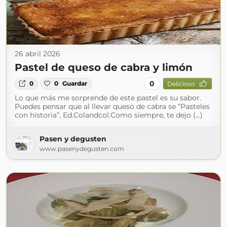
26 abril 2026
Pastel de queso de cabra y limón
0
0
0
Guardar
Delicioso
Lo que más me sorprende de este pastel es su sabor.
Puedes pensar que al llevar queso de cabra se “Pasteles
con historia”, Ed.Colandcol.Como siempre, te dejo (...)
Pasen y degusten
www.pasenydegusten.com