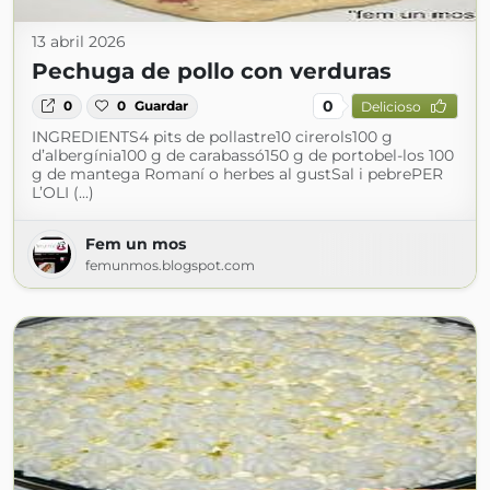
13 abril 2026
Pechuga de pollo con verduras
0
0
0
Guardar
Delicioso
INGREDIENTS4 pits de pollastre10 cirerols100 g
d’albergínia100 g de carabassó150 g de portobel-los 100
g de mantega Romaní o herbes al gustSal i pebrePER
L’OLI (...)
Fem un mos
femunmos.blogspot.com