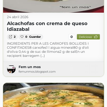
24 abril 2026
Alcachofas con crema de queso
Idiazabal
0
2
0
Guardar
Delicioso
INGREDIENTS PER A LES CARXOFES BOLLIDES I
CONFITADES8 carxofes1 l aigua mineral80 g d'oli
d'oliva 0,44 g de suc de llimona2 g de salEn un
recipient barregem (...)
Fem un mos
femunmos.blogspot.com