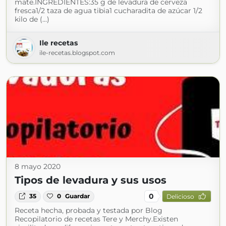
mate.INGREDIENTES:35 g de levadura de cerveza
fresca1/2 taza de agua tibia1 cucharadita de azúcar 1/2
kilo de (...)
Ile recetas
ile-recetas.blogspot.com
8 mayo 2020
Tipos de levadura y sus usos
0
35
0
Guardar
Delicioso
Receta hecha, probada y testada por Blog
Recopilatorio de recetas Tere y Merchy.Existen