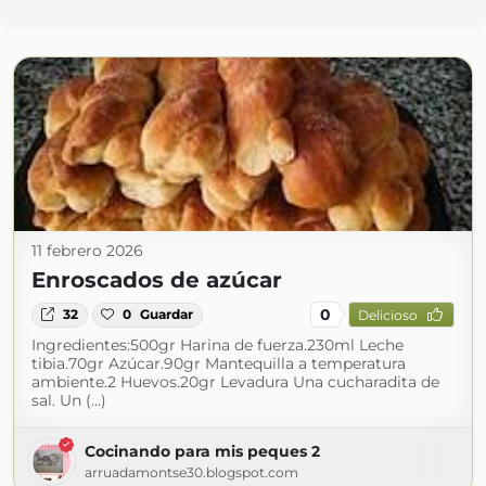
11 febrero 2026
Enroscados de azúcar
0
32
0
Guardar
Delicioso
Ingredientes:500gr Harina de fuerza.230ml Leche
tibia.70gr Azúcar.90gr Mantequilla a temperatura
ambiente.2 Huevos.20gr Levadura Una cucharadita de
sal. Un (...)
Cocinando para mis peques 2
arruadamontse30.blogspot.com