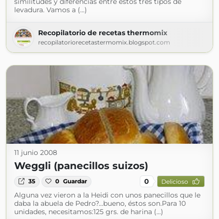
similitudes y diferencias entre estos tres tipos de
levadura. Vamos a (...)
Recopilatorio de recetas thermomix
recopilatoriorecetastermomix.blogspot.com
11 junio 2008
Weggli (panecillos suizos)
0
35
0
Guardar
Delicioso
Alguna vez vieron a la Heidi con unos panecillos que le
daba la abuela de Pedro?...bueno, éstos son.Para 10
unidades, necesitamos:125 grs. de harina (...)