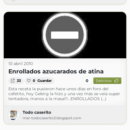
10 abril 2010
Enrollados azucarados de atina
0
23
0
Guardar
Delicioso
Esta receta la pusieron hace unos días en foro del
cafetito, hoy Gebirg la hizo y una vez más se veía super
tentadora, manos a la masa!!!...ENROLLADOS (...)
Todo caserito
mar-todocaserito3.blogspot.com