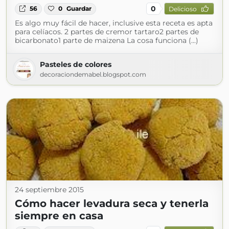
0
56
0
Guardar
Delicioso
Es algo muy fácil de hacer, inclusive esta receta es apta
para celíacos. 2 partes de cremor tartaro2 partes de
bicarbonato1 parte de maizena La cosa funciona (...)
Pasteles de colores
decoraciondemabel.blogspot.com
24 septiembre 2015
Cómo hacer levadura seca y tenerla
siempre en casa