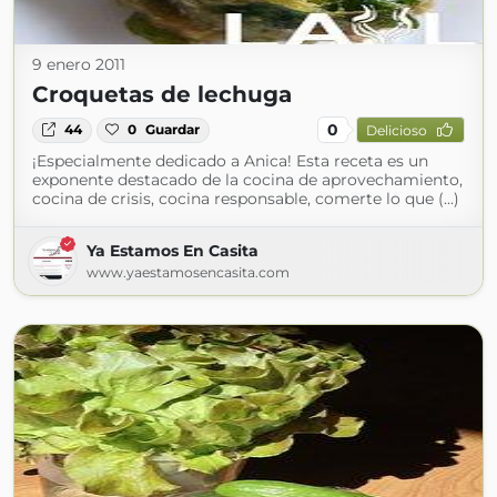
9 enero 2011
Croquetas de lechuga
0
44
0
Guardar
Delicioso
¡Especialmente dedicado a Anica! Esta receta es un
exponente destacado de la cocina de aprovechamiento,
cocina de crisis, cocina responsable, comerte lo que (...)
Ya Estamos En Casita
www.yaestamosencasita.com