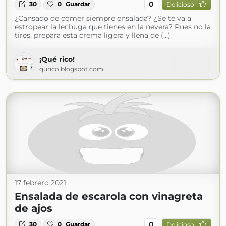
0
30
0
Guardar
Delicioso
¿Cansado de comer siempre ensalada? ¿Se te va a
estropear la lechuga que tienes en la nevera? Pues no la
tires, prepara esta crema ligera y llena de (...)
¡Qué rico!
qurico.blogspot.com
17 febrero 2021
Ensalada de escarola con vinagreta
de ajos
0
30
0
Guardar
Delicioso