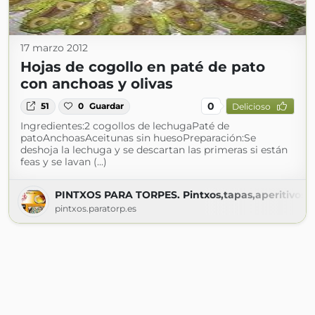
17 marzo 2012
Hojas de cogollo en paté de pato
con anchoas y olivas
0
51
0
Guardar
Delicioso
Ingredientes:2 cogollos de lechugaPaté de
patoAnchoasAceitunas sin huesoPreparación:Se
deshoja la lechuga y se descartan las primeras si están
feas y se lavan (...)
PINTXOS PARA TORPES. Pintxos,tapas,aperitivos,en
pintxos.paratorp.es