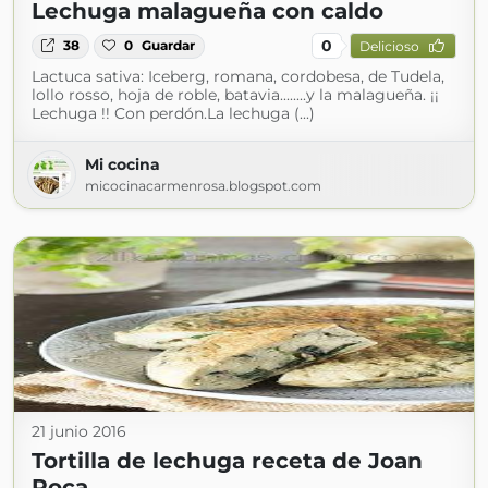
Lechuga malagueña con caldo
0
38
0
Guardar
Delicioso
Lactuca sativa: Iceberg, romana, cordobesa, de Tudela,
lollo rosso, hoja de roble, batavia........y la malagueña. ¡¡
Lechuga !! Con perdón.La lechuga (...)
Mi cocina
micocinacarmenrosa.blogspot.com
21 junio 2016
Tortilla de lechuga receta de Joan
Roca