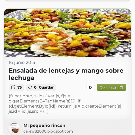
16 junio 2015
Ensalada de lentejas y mango sobre
lechuga
0
75
0
Guardar
Delicioso
(function(d, s, id) { var js, fjs =
d.getElementsByTagName(s)[0]; if
(d.getElementById(id)) return; js = d.createElement(s);
js.id = id; js.src = (...)
Mi pequeño rincon
carew82000.blogspot.com