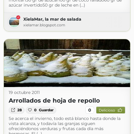
montar130 gr de azúcar100 gr de coco rallado60 gr de
azúcar invertido50 gr de leche en (...)
XielaMar, la mar de salada
xielamar.blogspot.com
19 octubre 2011
Arrollados de hoja de repollo
0
28
0
Guardar
Delicioso
Se acerca el invierno, todo está blanco hasta donde la
vista alcanza, y todavía las granjas siguen
ofreciéndonos verduras y frutas cada día más
hermosas. El (...)