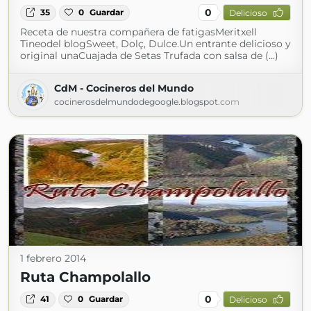
0
35
0
Guardar
Delicioso
Receta de nuestra compañera de fatigasMeritxell
Tineodel blogSweet, Dolç, Dulce.Un entrante delicioso y
original unaCuajada de Setas Trufada con salsa de (...)
CdM - Cocineros del Mundo
cocinerosdelmundodegoogle.blogspot.com
1 febrero 2014
Ruta Champolallo
0
41
0
Guardar
Delicioso