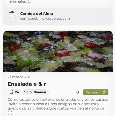
invernales. (...)
Comida del Alma
comidadelalma.wordpress.com
21 marzo 2011
Ensalada e & r
0
24
0
Guardar
Delicioso
Como os conté en anteriores entradas,el viernes pasado
invité a cenar a casa a unos amigos noruegos muy
queridos.Elsa y Raiden.Que rojitos vuelven al norte de
(...)