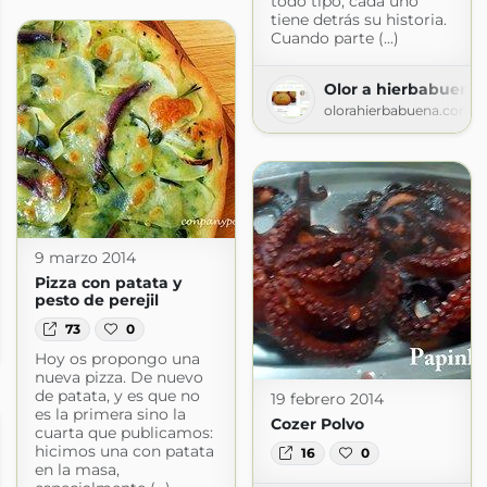
todo tipo, cada uno
tiene detrás su historia.
Cuando parte (...)
Olor a hierbabuena
olorahierbabuena.com
9 marzo 2014
Pizza con patata y
pesto de perejil
. Recetas de cocina, amigos y música.
73
0
o.com
Hoy os propongo una
nueva pizza. De nuevo
de patata, y es que no
19 febrero 2014
es la primera sino la
Cozer Polvo
cuarta que publicamos:
hicimos una con patata
16
0
en la masa,