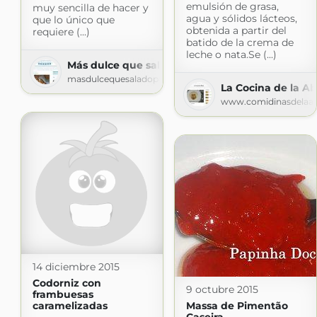
emulsión de grasa,
muy sencilla de hacer y
agua y sólidos lácteos,
que lo único que
obtenida a partir del
requiere (...)
batido de la crema de
leche o nata.Se (...)
Más dulce que salado
masdulcequesaladopuntocom.blogspot.com
La Cocina de la A
www.comidinasdelaa
14 diciembre 2015
Codorniz con
9 octubre 2015
frambuesas
caramelizadas
Massa de Pimentão