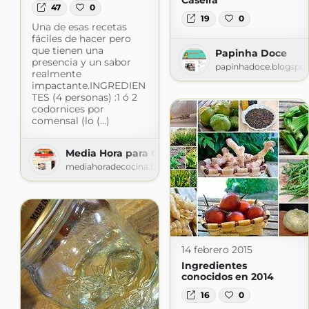
Caseira
47
0
19
0
Una de esas recetas
fáciles de hacer pero
que tienen una
Papinha Doce
presencia y un sabor
papinhadoce.blogspo
realmente
impactante.INGREDIEN
TES (4 personas) :1 ó 2
codornices por
comensal (lo (...)
Media Hora para Cocinar
mediahoradecocina.blogspot.com
14 febrero 2015
Ingredientes
conocidos en 2014
16
0