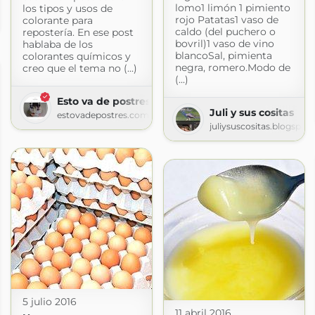
lomo1 limón 1 pimiento
qui
los tipos y usos de
rojo Patatas1 vaso de
colorante para
ui.com
caldo (del puchero o
repostería. En ese post
bovril)1 vaso de vino
hablaba de los
blancoSal, pimienta
colorantes químicos y
negra, romero.Modo de
creo que el tema no (...)
(...)
Esto va de postres
Juli y sus cositas
estovadepostres.com
juliysuscositas.blogspot
5 julio 2016
11 abril 2016