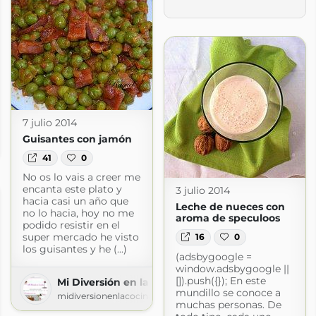
7 julio 2014
Guisantes con jamón
s.com
41
0
No os lo vais a creer me
encanta este plato y
3 julio 2014
hacia casi un año que
Leche de nueces con
no lo hacia, hoy no me
aroma de speculoos
podido resistir en el
super mercado he visto
16
0
los guisantes y he (...)
(adsbygoogle =
window.adsbygoogle ||
[]).push({}); En este
Mi Diversión en la cocina
mundillo se conoce a
midiversionenlacocina.blogspot.com
muchas personas. De