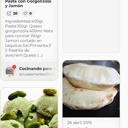
Pasta con Gorgonzola
y Jamón
20
0
Ingredientes:400gr
Pasta.150gr Queso
gorgonzola.400ml Nata
para cocinar.150gr
Jamon cortado en
taquitos.Sal.Pimienta.1/
2 Pastilla de
avecrem.Queso (...)
Cocinando para mis peques 2
arruadamontse30.blogspot.com
26 abril 2015