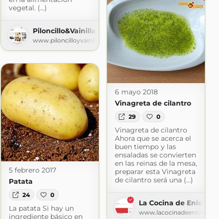
vegetal. (...)
na
Piloncillo&Vainilla
na.com
www.piloncilloyvainilla.com
6 mayo 2018
Vinagreta de cilantro
29
0
Vinagreta de cilantro
Ahora que se acerca el
buen tiempo y las
ensaladas se convierten
en las reinas de la mesa,
5 febrero 2017
preparar esta Vinagreta
de cilantro será una (...)
Patata
24
0
La Cocina de Enloqui
La patata Si hay un
www.lacocinadeenloqui.c
ingrediente básico en