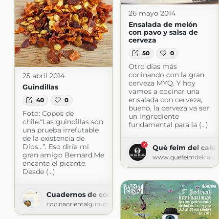
26 mayo 2014
Ensalada de melón
con pavo y salsa de
cerveza
50
0
Otro días más
cocinando con la gran
25 abril 2014
cerveza MYQ. Y hoy
Guindillas
vamos a cocinar una
ensalada con cerveza,
40
0
bueno, la cerveza va ser
Foto: Copos de
un ingrediente
chile.“Las guindillas son
fundamental para la (...)
una prueba irrefutable
de la existencia de
Dios...”. Eso diría mi
Què feim del caldo
gran amigo Bernard.Me
www.quefeimdelcald
encanta el picante.
Desde (...)
Cuadernos de cocina oriental 2.0.
cocinaorientalgurumasala.blogspot.com