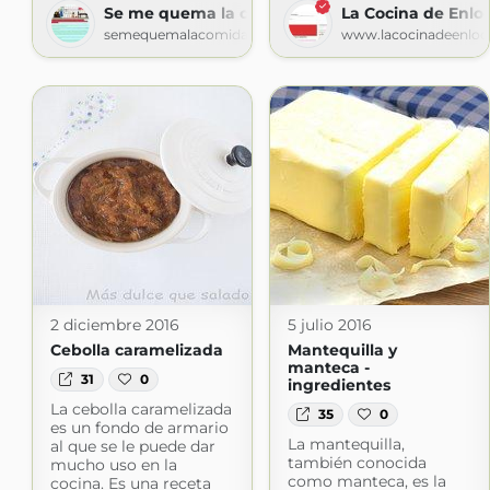
Se me quema la comida
La Cocina de Enlo
semequemalacomida.blogspot.com
www.lacocinadeenloq
2 diciembre 2016
5 julio 2016
Cebolla caramelizada
Mantequilla y
manteca -
31
0
ingredientes
La cebolla caramelizada
35
0
es un fondo de armario
La mantequilla,
al que se le puede dar
también conocida
mucho uso en la
como manteca, es la
cocina. Es una receta