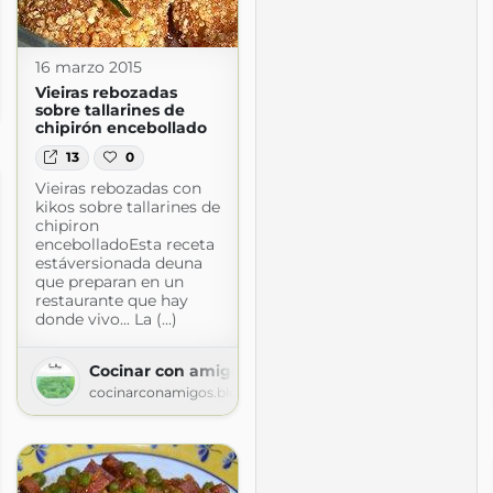
16 marzo 2015
Vieiras rebozadas
t.com
sobre tallarines de
chipirón encebollado
13
0
Vieiras rebozadas con
kikos sobre tallarines de
chipiron
encebolladoEsta receta
estáversionada deuna
que preparan en un
restaurante que hay
donde vivo... La (...)
Cocinar con amigos
cocinarconamigos.blogspot.com