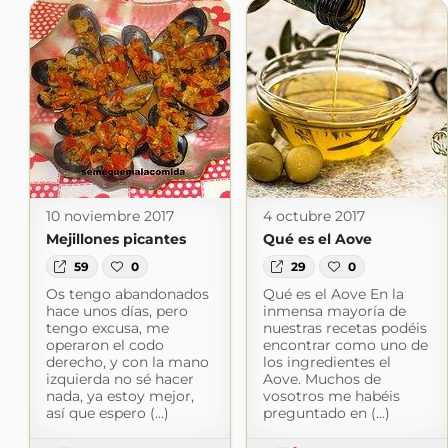
10 noviembre 2017
4 octubre 2017
Mejillones picantes
Qué es el Aove
59
0
29
0
Os tengo abandonados
Qué es el Aove En la
hace unos días, pero
inmensa mayoría de
tengo excusa, me
nuestras recetas podéis
operaron el codo
encontrar como uno de
derecho, y con la mano
los ingredientes el
izquierda no sé hacer
Aove. Muchos de
nada, ya estoy mejor,
vosotros me habéis
así que espero (...)
preguntado en (...)