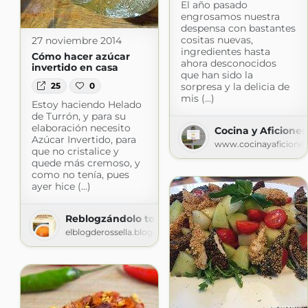
El año pasado
engrosamos nuestra
despensa con bastantes
cositas nuevas,
27 noviembre 2014
ingredientes hasta
Cómo hacer azúcar
ahora desconocidos
invertido en casa
que han sido la
25
0
sorpresa y la delicia de
mis (...)
Estoy haciendo Helado
de Turrón, y para su
elaboración necesito
Cocina y Aficiones
Azúcar Invertido, para
www.cocinayaficione
que no cristalice y
quede más cremoso, y
como no tenía, pues
ayer hice (...)
Reblogzándolo todo
elblogderossella.blogspot.com