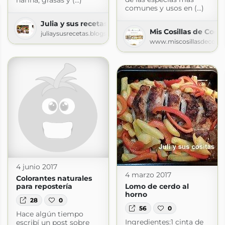
harina, grasas y (...)
comunes y usos en (...)
Julia y sus recetas
Mis Cosillas de Coci
juliaysusrecetas.blogspot.com
www.miscosillasdecoci
4 junio 2017
4 marzo 2017
Colorantes naturales
para repostería
Lomo de cerdo al
horno
28
0
56
0
Hace algún tiempo
Ingredientes:1 cinta de
escribí un post sobre