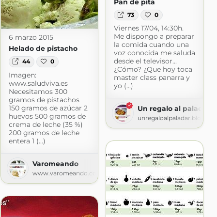
Pan de pita
73
0
Viernes 17/04, 14:30h.
Me dispongo a preparar
6 marzo 2015
la comida cuando una
Helado de pistacho
voz conocida me saluda
desde el televisor...
44
0
¿Cómo? ¿Que hoy toca
Imagen:
master class panarra y
www.saludviva.es
yo (...)
Necesitamos 300
gramos de pistachos
150 gramos de azúcar 2
Un regalo al paladar
huevos 500 gramos de
unregaloalpaladar.blogspo
crema de leche (35 %)
200 gramos de leche
entera 1 (...)
Varomeando
www.varomeando.com