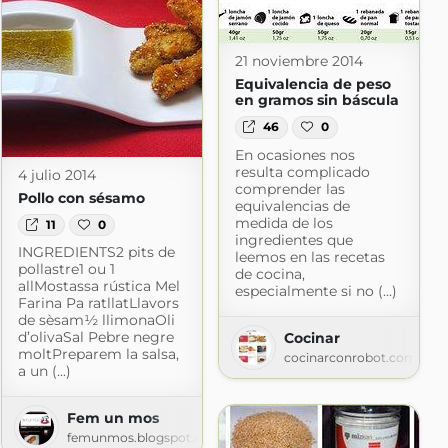
21 noviembre 2014
Equivalencia de peso
en gramos sin báscula
46
0
En ocasiones nos
resulta complicado
4 julio 2014
comprender las
Pollo con sésamo
equivalencias de
medida de los
11
0
ingredientes que
INGREDIENTS2 pits de
leemos en las recetas
pollastre1 ou 1
de cocina,
allMostassa rústica Mel
especialmente si no (...)
Farina Pa ratllatLlavors
de sèsam½ llimonaOli
d’olivaSal Pebre negre
Cocinar
moltPreparem la salsa,
cocinarconrobot.com
a un (...)
Fem un mos
femunmos.blogspot.com