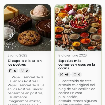
5 junio 2025
8 diciembre 2023
El papel de la sal en
Especias más
los postres
comunes y usos en la
cocina
6
0
45
0
El Papel Esencial de la
El contenido de este
Sal en los Postres El
artículo es original del
Papel Esencial de la Sal
blog de Mis cosillas de
en los PostresCuando
cocina En esta
pensamos en postres,
publicación,
usualmente
descubriremos algunas
imaginamos azúcar,
de las especias más