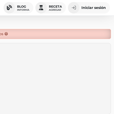
BLOG
RECETA
Iniciar sesión
INFORMA
AGREGAR
os 😄