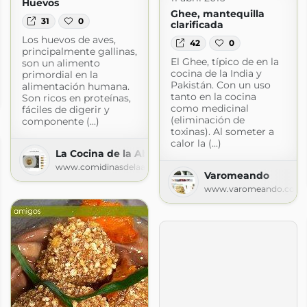
Huevos
Ghee, mantequilla
31
0
clarificada
Los huevos de aves,
42
0
principalmente gallinas,
El Ghee, típico de en la
son un alimento
cocina de la India y
primordial en la
buela
Pakistán. Con un uso
alimentación humana.
tanto en la cocina
Son ricos en proteínas,
buela.com
como medicinal
fáciles de digerir y
(eliminación de
componente (...)
toxinas). Al someter a
calor la (...)
La Cocina de la Abuela
www.comidinasdelaabuela.com
Varomeando
www.varomeando.com