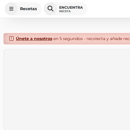
ENCUENTRA
Recetas
RECETA
Únete a nosotros
en 5 segundos - recolecta y añade rece