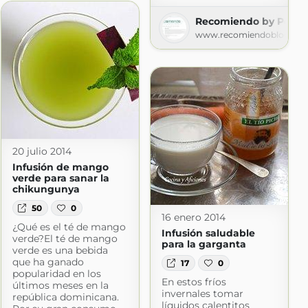
Recomiendo by Pola 
www.recomiendoblog.co
20 julio 2014
Infusión de mango
verde para sanar la
chikungunya
50
0
16 enero 2014
¿Qué es el té de mango
Infusión saludable
verde?El té de mango
para la garganta
verde es una bebida
que ha ganado
17
0
popularidad en los
En estos fríos
últimos meses en la
invernales tomar
república dominicana.
líquidos calentitos