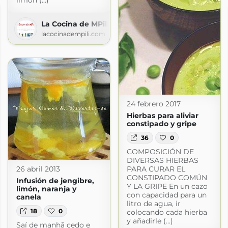
limón (...)
La Cocina de MPili
lacocinadempili.com
24 febrero 2017
Hierbas para aliviar
constipado y gripe
36
0
COMPOSICIÓN DE
DIVERSAS HIERBAS
PARA CURAR EL
26 abril 2013
CONSTIPADO COMÚN
Infusión de jengibre,
Y LA GRIPE En un cazo
limón, naranja y
con capacidad para un
canela
litro de agua, ir
18
0
colocando cada hierba
y añadirle (...)
Saí de manhã cedo e