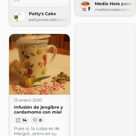
Media Hora para C
mediahoradecocina.b
Patty's Cake
pattyscake-pbb.blogspot.com
13 enero 2010
Infusión de jengibre y
cardamomo con miel
14
0
Pues si, la culpa es de
Margot...entro en su