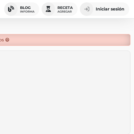
BLOG
RECETA
Iniciar sesión
INFORMA
AGREGAR
os 😄