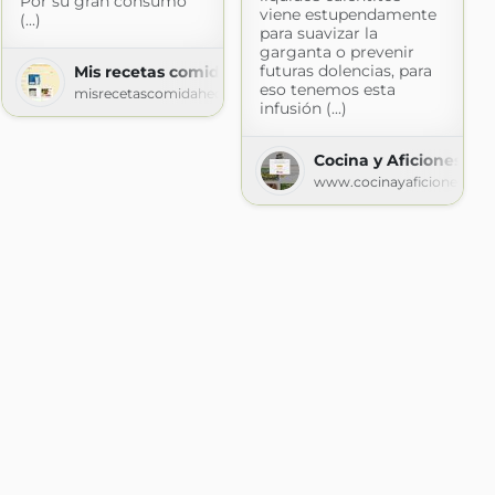
Por su gran consumo
viene estupendamente
(...)
para suavizar la
garganta o prevenir
ss.com
futuras dolencias, para
Mis recetas comida hecha en casa
eso tenemos esta
misrecetascomidahechaencasa.blogspot.com
infusión (...)
Cocina y Aficiones
www.cocinayaficiones.co