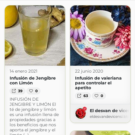
14 enero 2021
22 junio 2020
Infusión de Jengibre
Infusión de valeriana
con Limón
para controlar el
apetito
39
0
63
0
INFUSIÓN DE
JENGIBRE Y LIMÓN El
té de jengibre y limón
El desvan de vicensi
es una infusión llena de
eldesvandevicensi.blog
propiedades gracias a
los beneficios que nos
aporta el jengibre y el