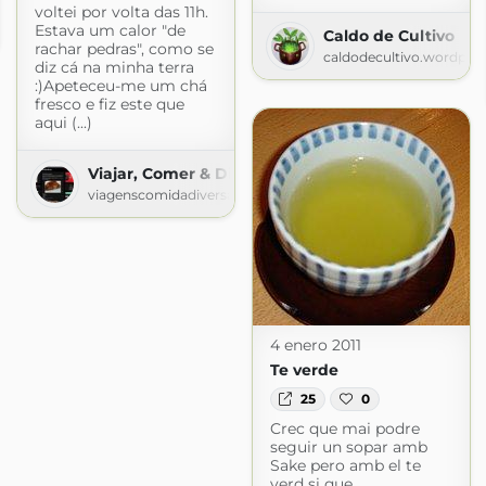
voltei por volta das 11h.
ocinar
Estava um calor "de
logspot.com
Caldo de Cultivo
rachar pedras", como se
caldodecultivo.wordpre
diz cá na minha terra
:)Apeteceu-me um chá
fresco e fiz este que
aqui (...)
Viajar, Comer & Divertir-se
viagenscomidadiversao.blogspot.com
4 enero 2011
Te verde
25
0
Crec que mai podre
seguir un sopar amb
Sake pero amb el te
verd si que