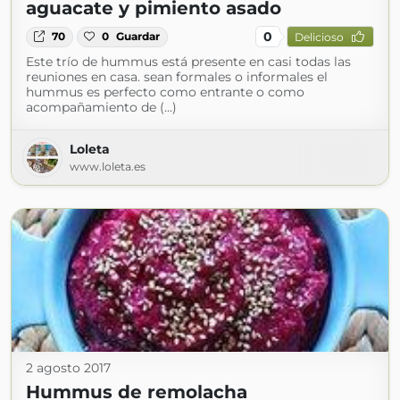
aguacate y pimiento asado
0
70
0
Guardar
Delicioso
Este trío de hummus está presente en casi todas las
reuniones en casa. sean formales o informales el
hummus es perfecto como entrante o como
acompañamiento de (...)
Loleta
www.loleta.es
2 agosto 2017
Hummus de remolacha