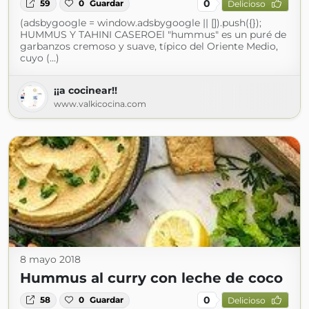
0
59
0
Guardar
Delicioso
(adsbygoogle = window.adsbygoogle || []).push({});
HUMMUS Y TAHINI CASEROEl "hummus" es un puré de
garbanzos cremoso y suave, típico del Oriente Medio,
cuyo (...)
¡¡a cocinear!!
www.valkicocina.com
8 mayo 2018
Hummus al curry con leche de coco
0
58
0
Guardar
Delicioso