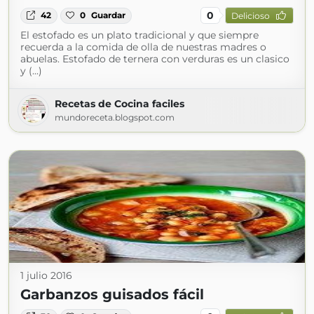
0
42
0
Guardar
Delicioso
El estofado es un plato tradicional y que siempre
recuerda a la comida de olla de nuestras madres o
abuelas. Estofado de ternera con verduras es un clasico
y (...)
Recetas de Cocina faciles
mundoreceta.blogspot.com
1 julio 2016
Garbanzos guisados fácil