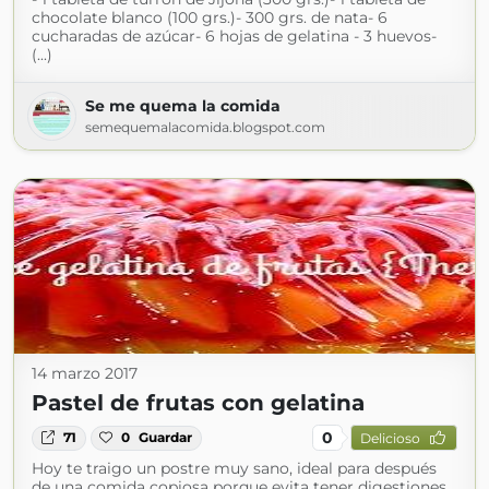
chocolate blanco (100 grs.)- 300 grs. de nata- 6
cucharadas de azúcar- 6 hojas de gelatina - 3 huevos-
(...)
Se me quema la comida
semequemalacomida.blogspot.com
14 marzo 2017
Pastel de frutas con gelatina
0
71
0
Guardar
Delicioso
Hoy te traigo un postre muy sano, ideal para después
de una comida copiosa porque evita tener digestiones