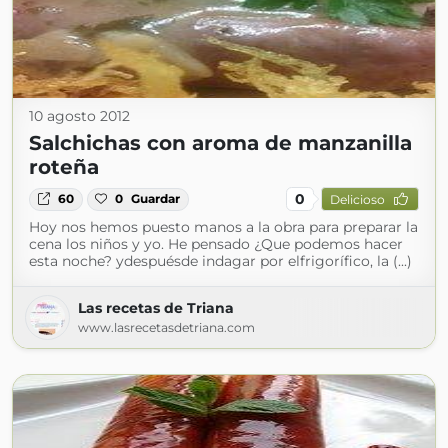
10 agosto 2012
Salchichas con aroma de manzanilla
roteña
0
60
0
Guardar
Delicioso
Hoy nos hemos puesto manos a la obra para preparar la
cena los niños y yo. He pensado ¿Que podemos hacer
esta noche? ydespuésde indagar por elfrigorífico, la (...)
Las recetas de Triana
www.lasrecetasdetriana.com