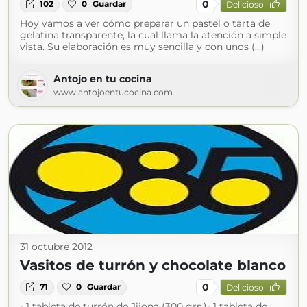
0
102
0
Guardar
Delicioso
Hoy vamos a ver cómo preparar un pastel o tarta de
gelatina transparente, la cual llama la atención a simple
vista. Su elaboración es muy sencilla y con unos (...)
Antojo en tu cocina
www.antojoentucocina.com
31 octubre 2012
Vasitos de turrón y chocolate blanco
0
71
0
Guardar
Delicioso
- 1 tableta de turrón de Jijona (300 grs.)- 1 tableta de