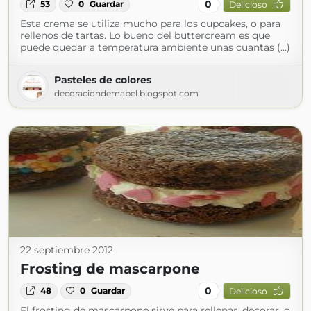
0
53
0
Guardar
Delicioso
Esta crema se utiliza mucho para los cupcakes, o para
rellenos de tartas. Lo bueno del buttercream es que
puede quedar a temperatura ambiente unas cuantas (...)
Pasteles de colores
decoraciondemabel.blogspot.com
22 septiembre 2012
Frosting de mascarpone
0
48
0
Guardar
Delicioso
El frosting de mascarpone sirve para rellenar, decorar, o