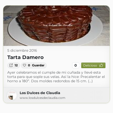
5 diciembre 2016
Tarta Damero
0
12
0
Guardar
Delicioso
Ayer celebramos el cumple de mi cuñada y llevé esta
torta para que sople sus velas. Así la hice: Precalentar el
horno a 180º. Dos moldes redondos de 15 cm. (...)
Los Dulces de Claudia
www.losdulcesdeclaudia.com