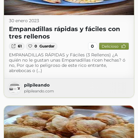
30 enero 2023
Empanadillas rápidas y fáciles con
tres rellenos
0
61
0
Guardar
Delicioso
EMPANADILLAS RÁPIDAS y Fáciles (3 Rellenos) ¿A
quién no le gustan unas Empanadillas ricen hechas? ó
no, Por que lo peligroso de este rico entrante,
abrebocas o (...)
pilpileando
pilpileando.com