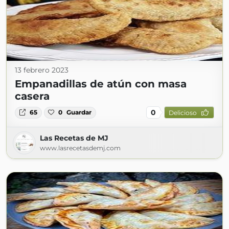
13 febrero 2023
Empanadillas de atún con masa
casera
0
65
0
Guardar
Delicioso
Las Recetas de MJ
www.lasrecetasdemj.com