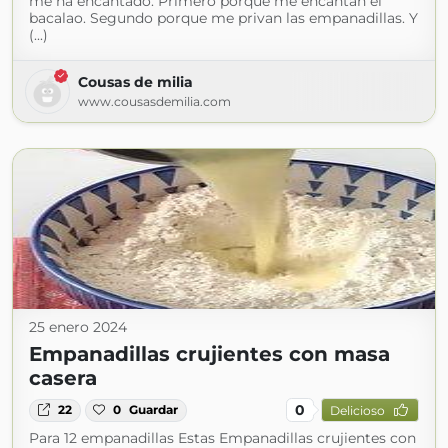
me ha encantado. Primero porque me encantan el
bacalao. Segundo porque me privan las empanadillas. Y
(...)
Cousas de milia
www.cousasdemilia.com
25 enero 2024
Empanadillas crujientes con masa
casera
0
22
0
Guardar
Delicioso
Para 12 empanadillas Estas Empanadillas crujientes con