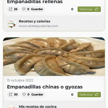
Empanadillas rellenas
0
25
0
Guardar
Delicioso
Recetas y calorias
www.recetasycalorias.com
15 octubre 2022
Empanadillas chinas o gyozas
0
30
0
Guardar
Delicioso
Mis recetas de cocina