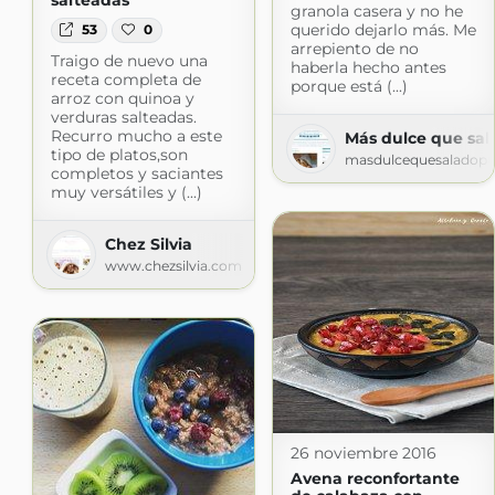
salteadas
granola casera y no he
querido dejarlo más. Me
53
0
arrepiento de no
Traigo de nuevo una
haberla hecho antes
receta completa de
porque está (...)
arroz con quinoa y
verduras salteadas.
Recurro mucho a este
Más dulce que sal
tipo de platos,son
masdulcequesaladop
completos y saciantes
muy versátiles y (...)
Chez Silvia
www.chezsilvia.com
26 noviembre 2016
Avena reconfortante