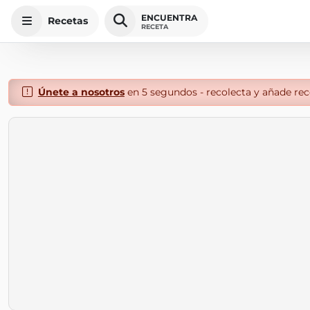
ENCUENTRA
Recetas
RECETA
Únete a nosotros
en 5 segundos - recolecta y añade rece