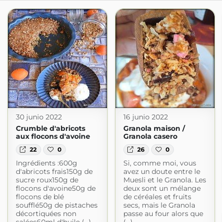
30 junio 2022
16 junio 2022
Crumble d'abricots
Granola maison /
aux flocons d'avoine
Granola casero
22
0
26
0
Ingrédients :600g
Si, comme moi, vous
d'abricots frais150g de
avez un doute entre le
sucre roux150g de
Muesli et le Granola. Les
flocons d'avoine50g de
deux sont un mélange
flocons de blé
de céréales et fruits
soufflé50g de pistaches
secs, mais le Granola
décortiquées non
passe au four alors que