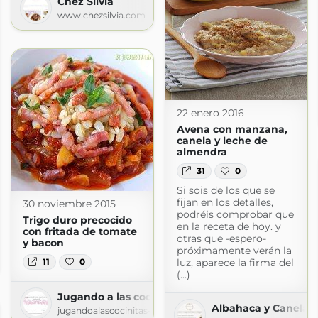
Chez Silvia
www.chezsilvia.com
22 enero 2016
Avena con manzana,
canela y leche de
almendra
31
0
Si sois de los que se
fijan en los detalles,
30 noviembre 2015
podréis comprobar que
Trigo duro precocido
en la receta de hoy. y
con fritada de tomate
otras que -espero-
y bacon
próximamente verán la
11
0
luz, aparece la firma del
spot.com
(...)
Jugando a las cocinitas
Albahaca y Canela
jugandoalascocinitas-silvia.blogspot.com