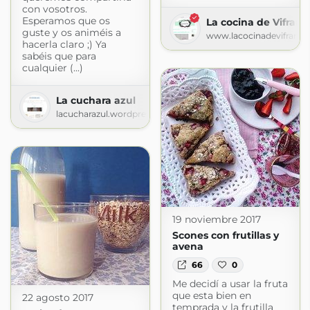
con vosotros.
Esperamos que os
La cocina de Vifran
guste y os animéis a
www.lacocinadevifran.
hacerla claro ;) Ya
sabéis que para
cualquier (...)
La cuchara azul
lacucharazul.wordpress.com
19 noviembre 2017
Scones con frutillas y
avena
66
0
Me decidí a usar la fruta
que esta bien en
22 agosto 2017
temprada y la frutilla