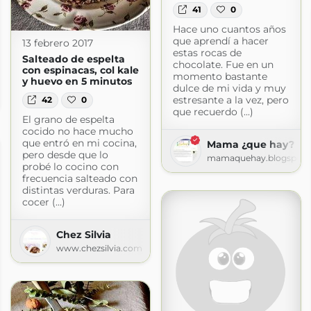
41
0
Hace uno cuantos años
que aprendí a hacer
13 febrero 2017
estas rocas de
Salteado de espelta
chocolate. Fue en un
con espinacas, col kale
momento bastante
y huevo en 5 minutos
ado
dulce de mi vida y muy
estresante a la vez, pero
42
0
untocom.blogspot.com
que recuerdo (...)
El grano de espelta
cocido no hace mucho
que entró en mi cocina,
Mama ¿que hay?
pero desde que lo
mamaquehay.blogspot.
probé lo cocino con
frecuencia salteado con
distintas verduras. Para
cocer (...)
Chez Silvia
www.chezsilvia.com