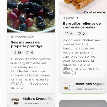
8 junio 2016
Barquillos rellenos de
crema de cereales
14
0
10 marzo 2016
¡Improvisando!Pensand
Seis maneras de
o en estrenar la
preparar porridge
barquillera que me
regalaron para mi
29
0
cumpleaños, se me
Buenos días!!!Volvemos
ocurrió que podría
a la carga!! Y esta vez
hacer un relleno
con desayunos
diferente, y como mis
saludables!!! Pero de
hijos (...)
momento todos tienen
un mismo ingrediente
AVENA!!!!!!¿Sabéis que
Recetines asgaya
es la (...)
recetinesasgaya.blog
Maite's Sweet Treats
maitesweetfood.blogspot.com