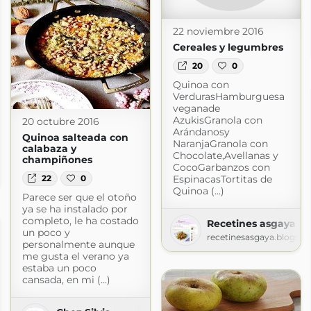
22 noviembre 2016
Cereales y legumbres
20
0
Quinoa con
VerdurasHamburguesa
veganade
AzukisGranola con
20 octubre 2016
Arándanosy
Quinoa salteada con
NaranjaGranola con
calabaza y
Chocolate,Avellanas y
champiñones
a
CocoGarbanzos con
22
0
EspinacasTortitas de
spot.com
Quinoa (...)
Parece ser que el otoño
ya se ha instalado por
completo, le ha costado
Recetines asgaya
un poco y
recetinesasgaya.blogsp
personalmente aunque
me gusta el verano ya
estaba un poco
cansada, en mi (...)