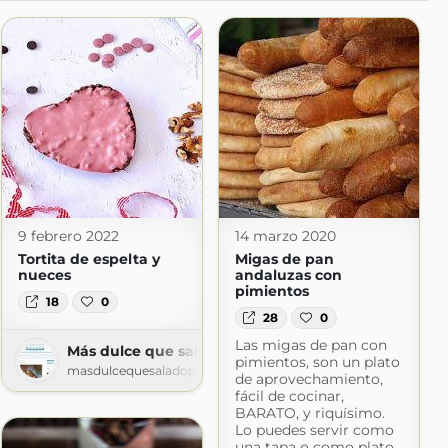
9 febrero 2022
14 marzo 2020
Tortita de espelta y
Migas de pan
nueces
andaluzas con
pimientos
18
0
28
0
Las migas de pan con
Más dulce que salado
pimientos, son un plato
masdulcequesaladopuntocom.blogspot.com
de aprovechamiento,
fácil de cocinar,
BARATO, y riquísimo.
Lo puedes servir como
una tapa o como plato