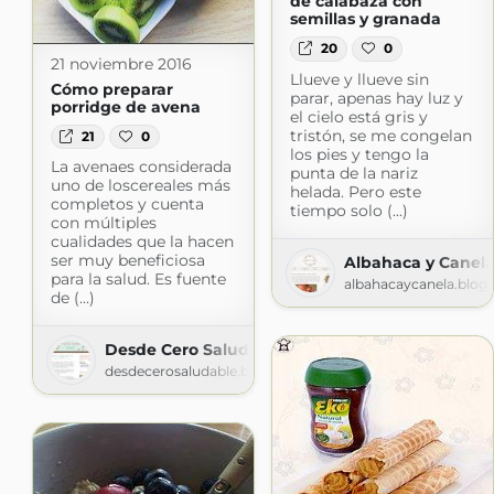
de calabaza con
semillas y granada
20
0
21 noviembre 2016
Llueve y llueve sin
Cómo preparar
parar, apenas hay luz y
porridge de avena
el cielo está gris y
tristón, se me congelan
21
0
los pies y tengo la
La avenaes considerada
punta de la nariz
uno de loscereales más
helada. Pero este
completos y cuenta
tiempo solo (...)
con múltiples
cualidades que la hacen
ser muy beneficiosa
Albahaca y Canel
para la salud. Es fuente
albahacaycanela.blog
de (...)
Desde Cero Saludable
desdecerosaludable.blogspot.com