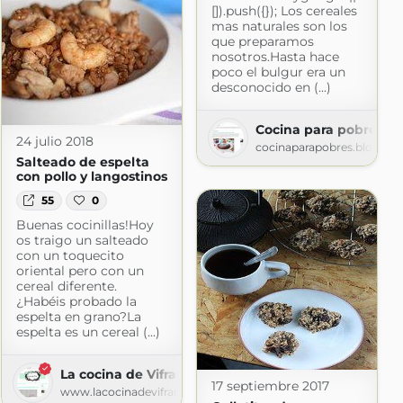
[]).push({}); Los cereales
mas naturales son los
que preparamos
com
nosotros.Hasta hace
poco el bulgur era un
desconocido en (...)
Cocina para pobres
24 julio 2018
cocinaparapobres.blogspo
Salteado de espelta
con pollo y langostinos
55
0
Buenas cocinillas!Hoy
os traigo un salteado
con un toquecito
oriental pero con un
cereal diferente.
¿Habéis probado la
espelta en grano?La
espelta es un cereal (...)
La cocina de Vifran
17 septiembre 2017
www.lacocinadevifran.com