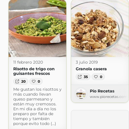
11 febrero 2020
3 julio 2019
Risotto de trigo con
Granola casera
guisantes frescos
35
0
20
0
Me gustan los risottos y
Pío Recetas
más cuando llevan
www.piorecetas.com
queso parmesano y
están muy cremosos.
En mi día a día no los
preparo por falta de
tiempo y también
porque evito todo (...)