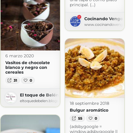
principal. (...)
Cocinando Vengo
ot.com
www.cocinandovengo.co
6 marzo 2020
Vasitos de chocolate
blanco y negro con
cereales
31
0
El toque de Belén
eltoquedebelen.blogspot.com
18 septiembre 2018
Bulgur aromático
55
0
(adsbygoogle =
window.adsbygoogle ||