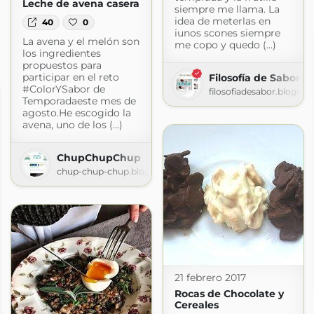
Leche de avena casera
siempre me llama. La
idea de meterlas en
40
0
iunos scones siempre
La avena y el melón son
me copo y quedo (...)
los ingredientes
propuestos para
participar en el reto
Filosofía de Sabor
#ColorYSabor de
filosofiadesabor.blogsp
Temporadaeste mes de
agosto.He escogido la
avena, uno de los (...)
ChupChupChup
chup-chup-chup.blogspot.com
21 febrero 2017
Rocas de Chocolate y
Cereales