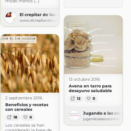
modo menos (...)
El crepitar de los fogones
www.elcrepitardelosfogones.com
13 octubre 2016
Avena en tarro para
desayuno saludable
2 septiembre 2016
12
0
ot.com
Beneficios y recetas
con cereales
Jugando a las cocinit
18
0
jugandoalascocinitas-silvi
Los cereales se han
considerado la base de