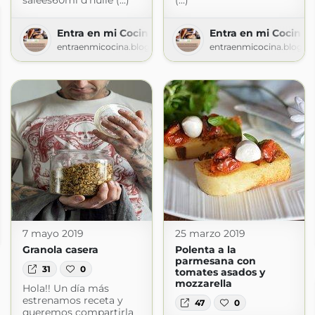
salées60ml d'huile (...)
(...)
Entra en mi Cocina
Entra en mi Cocina
entraenmicocina.blogspot.com
entraenmicocina.blogsp
7 mayo 2019
25 marzo 2019
Granola casera
Polenta a la
parmesana con
31
0
tomates asados y
mozzarella
Hola!! Un día más
estrenamos receta y
47
0
queremos compartirla