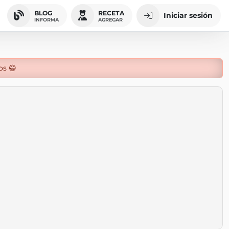
BLOG
RECETA
Iniciar sesión
INFORMA
AGREGAR
os 😄