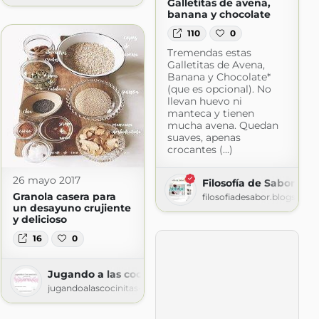
Galletitas de avena,
banana y chocolate
110
0
Tremendas estas
Galletitas de Avena,
Banana y Chocolate*
(que es opcional). No
ot.com
llevan huevo ni
manteca y tienen
mucha avena. Quedan
suaves, apenas
crocantes (...)
26 mayo 2017
Filosofía de Sabor
Granola casera para
filosofiadesabor.blogspot.
un desayuno crujiente
y delicioso
16
0
Jugando a las cocinitas
jugandoalascocinitas-silvia.blogspot.com