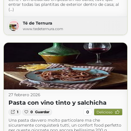
entrar todas las plantitas de exterior dentro de casa; al
(...)
Té de Ternura
www.tedeternura.com
27 febrero 2026
Pasta con vino tinto y salchicha
0
1
0
Guardar
Delicioso
Una pasta davvero molto particolare ma che
sicuramente conquisterà tutti, un confort food perfetto
per queste giornate non ancora bellissime.200 g