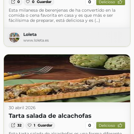
0
0
0
Guardar
Delicioso
Esta milanesa de berenjenas de ha convertido en la
comida o cena favorita en casa y es que más e ser
fácilísima de preparar, está deliciosa y es (...)
Loleta
www.loleta.es
30 abril 2026
Tarta salada de alcachofas
0
32
1
Guardar
Delicioso
Esta tarta salada de alcachofas es una forma diferente