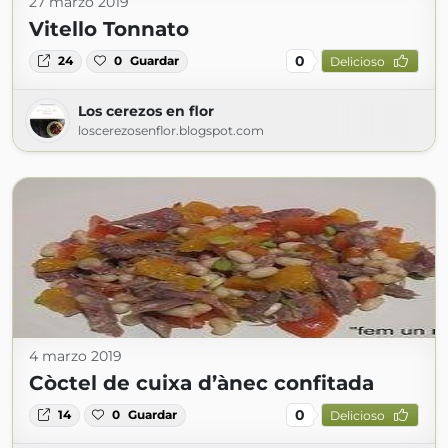
27 marzo 2019
Vitello Tonnato
0
24
0
Guardar
Delicioso
Los cerezos en flor
loscerezosenflor.blogspot.com
4 marzo 2019
Còctel de cuixa d’ànec confitada
0
14
0
Guardar
Delicioso