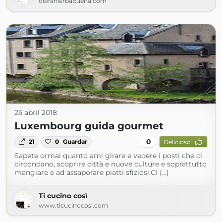
olorahierbabuena.com
25 abril 2018
Luxembourg guida gourmet
0
21
0
Guardar
Delicioso
Sapete ormai quanto ami girare e vedere i posti che ci
circondano, scoprire città e nuove culture e soprattutto
mangiare e ad assaporare piatti sfiziosi.Ci (...)
Ti cucino così
www.ticucinocosi.com