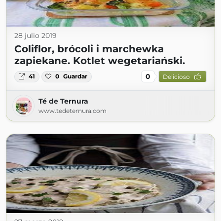
28 julio 2019
Coliflor, brócoli i marchewka
zapiekane. Kotlet wegetariański.
0
41
0
Guardar
Delicioso
Té de Ternura
www.tedeternura.com