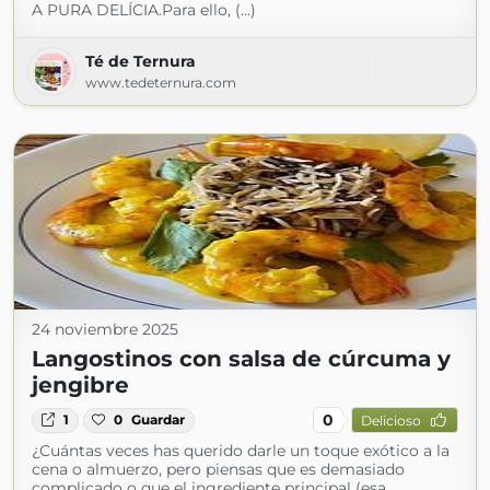
A PURA DELÍCIA.Para ello, (...)
Té de Ternura
www.tedeternura.com
24 noviembre 2025
Langostinos con salsa de cúrcuma y
jengibre
0
1
0
Guardar
Delicioso
¿Cuántas veces has querido darle un toque exótico a la
cena o almuerzo, pero piensas que es demasiado
complicado o que el ingrediente principal (esa