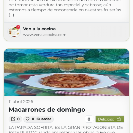
de tomar esta verdura tan especial y sabrosa; aún
estamos a tiempo de encontrarla en nuestras fruterías
(...)
Ven a la cocina
www.venalacocina.com
11 abril 2026
Macarrones de domingo
0
0
0
Guardar
Delicioso
LA PAPADA SOFRITA, ES LA GRAN PROTAGONISTA DE
ESTE PLATOCuando empezaron las obras, tuve que