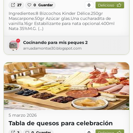
0
27
0
Guardar
Delicioso
Ingredientes:8 Bizcochos Kinder Délice.250gr
Mascarpone.50gr Azúcar glas.Una cucharadita de
vainilla.16gr Estabilizante para nata opcional.400ml
Nata 35%M.G. (...)
Cocinando para mis peques 2
arruadamontse30.blogspot.com
5 marzo 2026
Tabla de quesos para celebración
0
2
0
Guardar
Delicioso