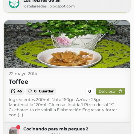
Los Telares de Sil
lostelaresdesil.blogspot.com
22 mayo 2014
Toffee
0
45
0
Guardar
Delicioso
Ingredientes:200ml. Nata.160gr. Azúcar.25gr.
Mantequilla.120ml. Glucosa líquida.1 Pizca de sal.1/2
Cucharadita de vainilla.Elaboración:Engrasar y forrar
con (...)
Cocinando para mis peques 2