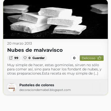
20 marzo 2013
Nubes de malvavisco
0
99
0
Guardar
Delicioso
Muy simple de hacer, estas gominolas, sirven no sólo
para comer así, sino para hacer los fondant de nubes, y
otras preparaciones.Esta receta es muy simple de (...)
Pasteles de colores
decoraciondemabel.blogspot.com