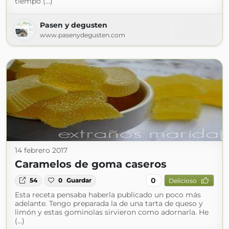
tiempo (...)
Pasen y degusten
www.pasenydegusten.com
14 febrero 2017
Caramelos de goma caseros
0
54
0
Guardar
Delicioso
Esta receta pensaba haberla publicado un poco más
adelante. Tengo preparada la de una tarta de queso y
limón y estas gominolas sirvieron como adornarla. He
(...)