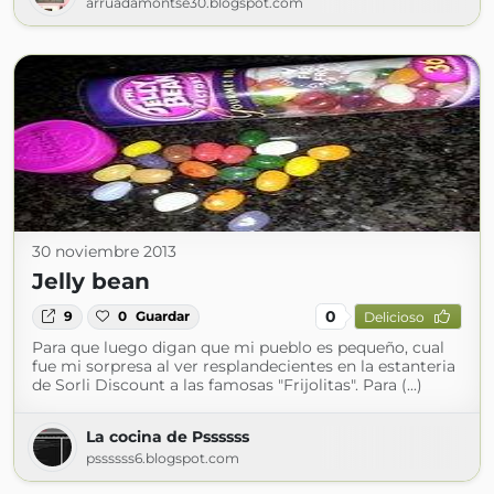
arruadamontse30.blogspot.com
30 noviembre 2013
Jelly bean
0
9
0
Guardar
Delicioso
Para que luego digan que mi pueblo es pequeño, cual
fue mi sorpresa al ver resplandecientes en la estanteria
de Sorli Discount a las famosas "Frijolitas". Para (...)
La cocina de Pssssss
pssssss6.blogspot.com