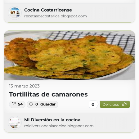
Cocina Costarricense
recetasdecostarica.blogspot.com
13 marzo 2023
Tortillitas de camarones
0
54
0
Guardar
Delicioso
Mi Diversión en la cocina
midiversionenlacocina.blogspot.com