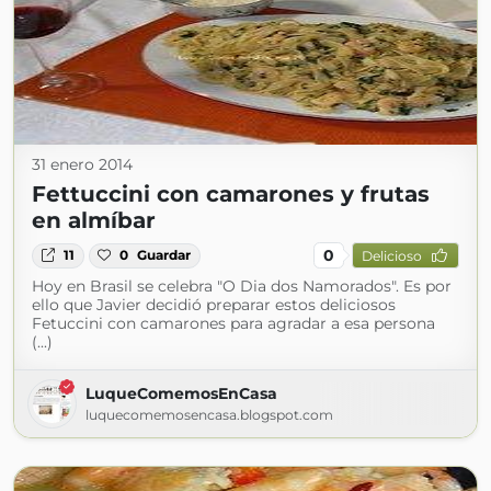
31 enero 2014
Fettuccini con camarones y frutas
en almíbar
0
11
0
Guardar
Delicioso
Hoy en Brasil se celebra "O Dia dos Namorados". Es por
ello que Javier decidió preparar estos deliciosos
Fetuccini con camarones para agradar a esa persona
(...)
LuqueComemosEnCasa
luquecomemosencasa.blogspot.com