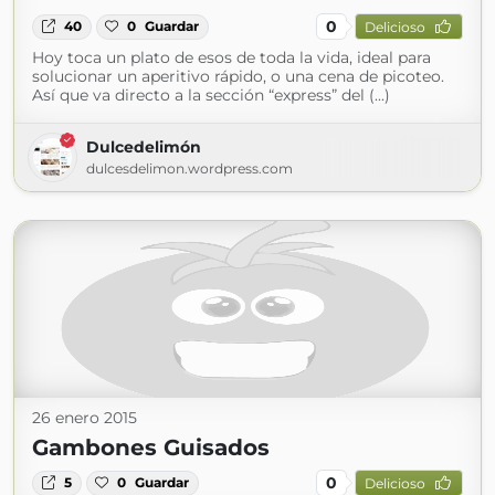
0
40
0
Guardar
Delicioso
Hoy toca un plato de esos de toda la vida, ideal para
solucionar un aperitivo rápido, o una cena de picoteo.
Así que va directo a la sección “express” del (...)
Dulcedelimón
dulcesdelimon.wordpress.com
26 enero 2015
Gambones Guisados
0
5
0
Guardar
Delicioso