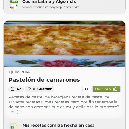
Cocina Latina y Algo más
www.cocinalatinayalgomas.com
1 julio 2014
Pastelón de camarones
0
42
0
Guardar
Delicioso
Recetas de pastel de berenjena,receta de pastel de
auyama,recetas y mas recetas pero por fin tenemos la
de papa con gambas que es muy deliciosa la probaste?
Los (...)
Mis recetas comida hecha en casa