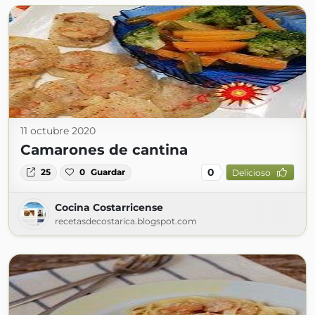
11 octubre 2020
Camarones de cantina
0
25
0
Guardar
Delicioso
Cocina Costarricense
recetasdecostarica.blogspot.com