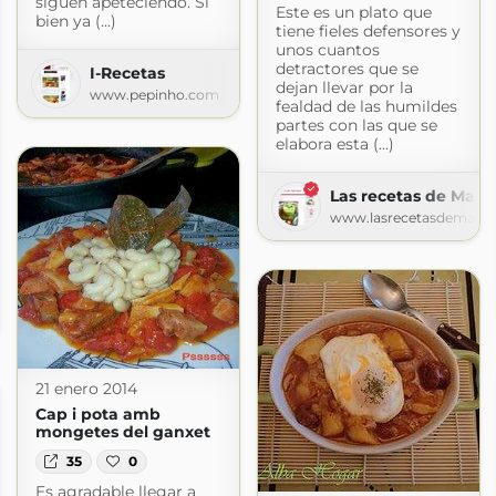
siguen apeteciendo. Si
Este es un plato que
bien ya (...)
tiene fieles defensores y
unos cuantos
detractores que se
I-Recetas
dejan llevar por la
www.pepinho.com
fealdad de las humildes
partes con las que se
elabora esta (...)
Las recetas de Mart
www.lasrecetasdemart
skar
ot.com
21 enero 2014
Cap i pota amb
mongetes del ganxet
35
0
Es agradable llegar a