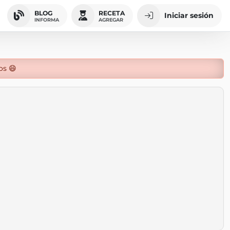
BLOG
RECETA
Iniciar sesión
INFORMA
AGREGAR
os 😄