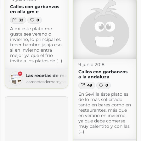
com
Callos con garbanzos
en olla gm e
32
0
A mi este plato me
gusta sea verano o
invierno, lo principal es
tener hambre jajaja eso
si en invierno entra
mejor ya que el frío
invita a los platos de (...)
9 junio 2018
Callos con garbanzos
Las recetas de mamy sonia
a la andaluza
lasrecetasdemamysonia.blogspot.com
49
0
En Sevilla éste plato es
de lo más solicitado
tanto en bares como en
restaurantes, más que
en verano en invierno,
ya que debe comerse
muy calentito y con las
(...)