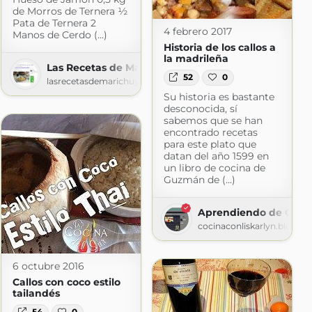
de Morros de Ternera ½
 Verenice
Pata de Ternera 2
ice.blogspot.com
4 febrero 2017
Manos de Cerdo (...)
Historia de los callos a
la madrileña
Las Recetas de Marichu.... y las mias.
52
0
lasrecetasdemarichuylasmias.blogspot.com
Su historia es bastante
desconocida, sí
sabemos que se han
encontrado recetas
para este plato que
datan del año 1599 en
un libro de cocina de
Guzmán de (...)
Aprendiendo de Cocin
cocinaconliskarlyn.blogsp
6 octubre 2016
Callos con coco estilo
tailandés
54
0