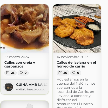
23 marzo 2024
14 noviembre 2023
Callos con oreja y
Callos de laviana en el
garbanzos
hórreo de carrio
23
0
26
0
Hoy estamos en la
 me lo como
cuenca del Nalón y nos
CUINA AMB LA LOLINES
mo2020.blogspot.com
acercamos a la
vikitalolines.blogspot.com
localidad de Carrio, en
Laviana, a conocer y
disfrutar del
restaurante El Hórreo