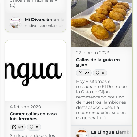
callos a la madrileña y
(...)
Mi Diversión en la cocina
midiversionenlacocina.blogspot.com
22 febrero 2023
Callos de la guía en
gijón
27
0
Hoy visitamos el
restaurante El Retiro de
la Guía en Gijón,
recomendado por uno
de nuestros llambiones
4 febrero 2020
destacados, José. La
recomendación, si bien
Comer callos en casa
es general, (...)
luis ferroñes
87
0
La Llingua Llambion
Sin lugar a dudas, los