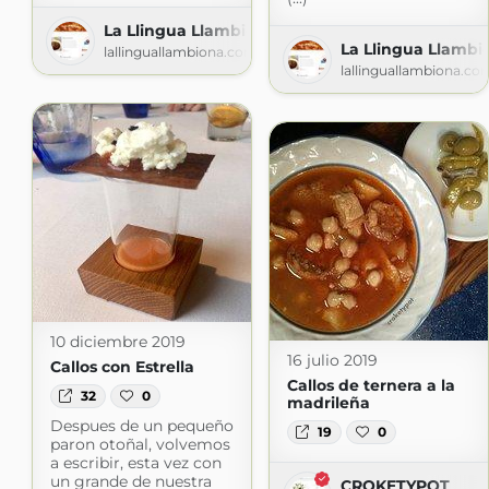
La Llingua Llambiona
La Llingua Llambi
lallinguallambiona.com
lallinguallambiona.co
10 diciembre 2019
16 julio 2019
Callos con Estrella
Callos de ternera a la
32
0
madrileña
Despues de un pequeño
19
0
paron otoñal, volvemos
a escribir, esta vez con
un grande de nuestra
CROKETYPOT