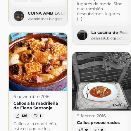
lugares de moda. Sino
que también
CUINA AMB LA LOLINES
descubrimos lugares
(...)
vikitalolines.blogspot.com
La cocina de Pssss
pssssss6.blogspot.co
6 noviembre 2016
Callos a la madrileña
de Elena Santonja
9 febrero 2016
126
1
Callos precocinados
Callos a la madrileña,
este es uno de los
51
0