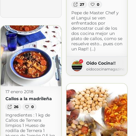
27
0
Pepe de Master Chef y
el Langui se ven
enfrentados por
demostrar cual de los
dos cocina mejor un
plato de callos, como se
resuelve esto… pues con
un Rap!! (...)
Oido Cocina!!
oidococinamagazine.com
17 enero 2018
Callos a la madrileña
26
0
Ingredientes : 1 kg de
Callos de Ternera
limpios 1 Hueso de
rodilla de Ternera 1
Hueso de Jamón 0,5 kg