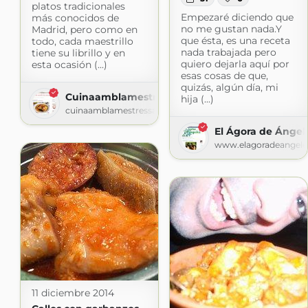
platos tradicionales
Empezaré diciendo que
más conocidos de
no me gustan nada.Y
Madrid, pero como en
que ésta, es una receta
todo, cada maestrillo
nada trabajada pero
tiene su librillo y en
quiero dejarla aquí por
esta ocasión (...)
esas cosas de que,
quizás, algún día, mi
Cuinaamblamestressa
hija (...)
cuinaamblamestressa.blogspot.com
El Ágora de Ángel
www.elagoradeangele
11 diciembre 2014