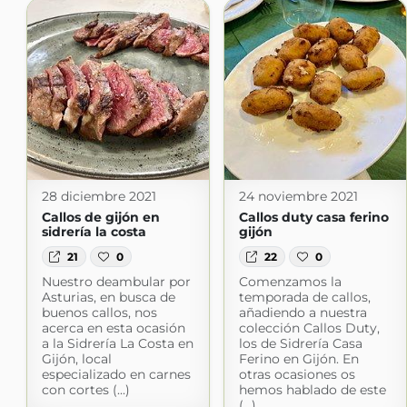
28 diciembre 2021
24 noviembre 2021
Callos de gijón en
Callos duty casa ferino
sidrería la costa
gijón
21
0
22
0
Nuestro deambular por
Comenzamos la
Asturias, en busca de
temporada de callos,
buenos callos, nos
añadiendo a nuestra
acerca en esta ocasión
colección Callos Duty,
a la Sidrería La Costa en
los de Sidrería Casa
Gijón, local
Ferino en Gijón. En
especializado en carnes
otras ocasiones os
con cortes (...)
hemos hablado de este
(...)