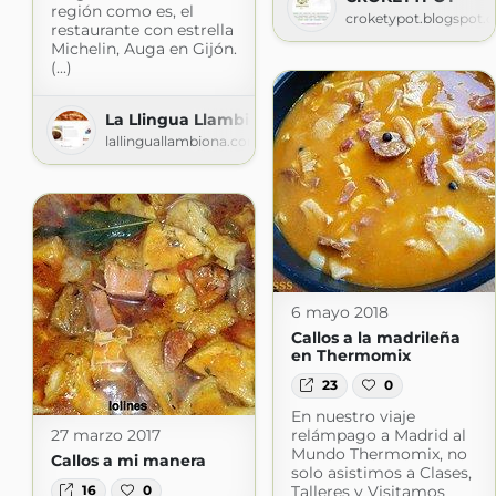
región como es, el
croketypot.blogspot.
restaurante con estrella
Michelin, Auga en Gijón.
(...)
La Llingua Llambiona
lallinguallambiona.com
6 mayo 2018
Callos a la madrileña
en Thermomix
23
0
En nuestro viaje
relámpago a Madrid al
27 marzo 2017
Mundo Thermomix, no
Callos a mi manera
solo asistimos a Clases,
Talleres y Visitamos
16
0