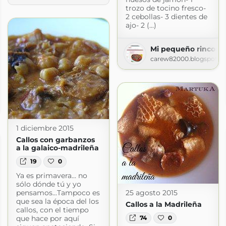
trozo de tocino fresco-
2 cebollas- 3 dientes de
ajo- 2 (...)
Mi pequeño rincon
carew82000.blogspot.c
es
s.com
1 diciembre 2015
Callos con garbanzos
a la galaico-madrileña
19
0
Ya es primavera... no
sólo dónde tú y yo
pensamos...Tampoco es
25 agosto 2015
que sea la época del los
Callos a la Madrileña
callos, con el tiempo
que hace por aquí
74
0