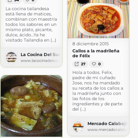
La cocina tailandesa
está llena de matices,
combinan con maestría
todos los sabores en un
mismo plato, picante,
dulce, ácido...Ya he
om
visitado Tailandia en (...)
8 diciembre 2015
Callos a la madrileña
La Cocina Del Sur
de Félix
www.lacocinadelsur.com
27
0
Hola a todos. Felix,
padre de mi cuñado
Jose, nos ha mandado
su receta de los callos a
la madrileña junto con
las fotos de los
ingredientes y de parte
del (...)
Mercado Calabajío
www.mercadocalabajio.c