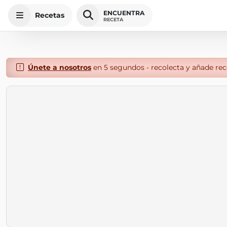
ENCUENTRA
Recetas
RECETA
Únete a nosotros
en 5 segundos - recolecta y añade rece