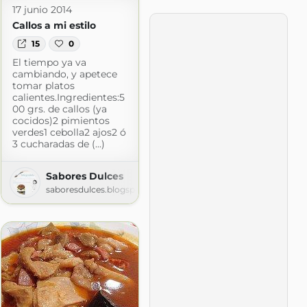
17 junio 2014
Callos a mi estilo
15
0
El tiempo ya va
cambiando, y apetece
tomar platos
calientes.Ingredientes:5
00 grs. de callos (ya
cocidos)2 pimientos
uka
verdes1 cebolla2 ajos2 ó
uka.com
3 cucharadas de (...)
Sabores Dulces
saboresdulces.blogspot.com