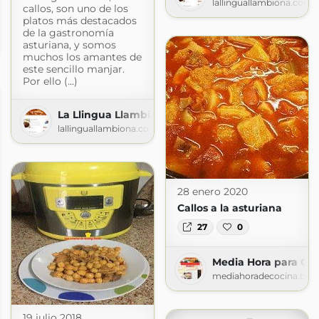
lallinguallambiona.com
callos, son uno de los
platos más destacados
ona
de la gastronomía
asturiana, y somos
m
muchos los amantes de
este sencillo manjar.
Por ello (...)
La Llingua Llambiona
lallinguallambiona.com
28 enero 2020
Callos a la asturiana
27
0
Media Hora para Coc
mediahoradecocina.blo
19 julio 2018