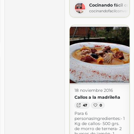
Cocinando fácil con
cocinandofacilconveren
ss
m
18 noviembre 2016
Callos a la madrileña
47
0
Para 6
personasIngredientes:- 1
Kg de callos- 500 grs.
de morro de ternera- 2
huesos de jamón- 1