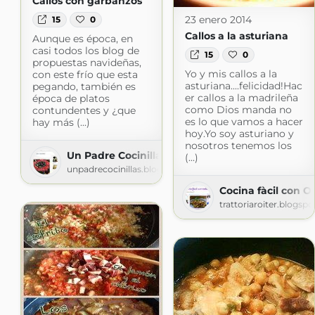
Callos con garbanzos
23 enero 2014
15
0
Callos a la asturiana
Aunque es época, en
casi todos los blog de
15
0
propuestas navideñas,
Yo y mis callos a la
con este frío que esta
asturiana....felicidad!Hac
pegando, también es
er callos a la madrileña
época de platos
como Dios manda no
contundentes y ¿que
es lo que vamos a hacer
hay más (...)
hoy.Yo soy asturiano y
nosotros tenemos los
Un Padre Cocinillas
(...)
unpadrecocinillas.blogspot.com
Cocina fàcil con O
trattoriaroiter.blogsp