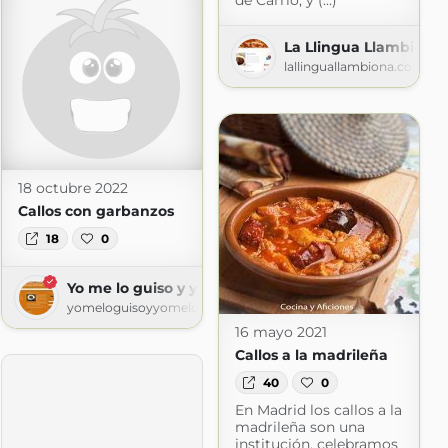
de Carrio, y (...)
La Llingua Llambiona
lallinguallambiona.com
18 octubre 2022
Callos con garbanzos
18
0
Yo me lo guiso y yo me lo como
yomeloguisoyyomelocomo2020.blogspot.com
16 mayo 2021
Callos a la madrileña
40
0
En Madrid los callos a la
madrileña son una
a
institución, celebramos