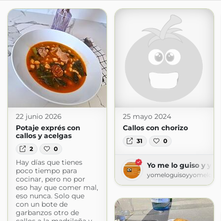
22 junio 2026
25 mayo 2024
Potaje exprés con
Callos con chorizo
callos y acelgas
31
0
2
0
Hay días que tienes
Yo me lo guiso y yo
poco tiempo para
yomeloguisoyyomeloco
cocinar, pero no por
eso hay que comer mal,
eso nunca. Solo que
con un bote de
garbanzos otro de