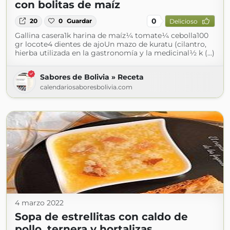
con bolitas de maíz
0
20
0
Guardar
Delicioso
Gallina casera1k harina de maíz¼ tomate¼ cebolla100
gr locote4 dientes de ajoUn mazo de kuratu (cilantro,
hierba utilizada en la gastronomía y la medicinal½ k (...)
Sabores de Bolivia » Receta
calendariosaboresbolivia.com
4 marzo 2022
Sopa de estrellitas con caldo de
pollo, ternera y hortalizas