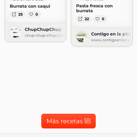
Pasta fresca con
Burrata con caqui
burrata
25
0
22
0
ChupChupChup
Contigo en la playa!
chup-chup-chup.blogspot.com
www.contigoenlaplaya.
Más recetas