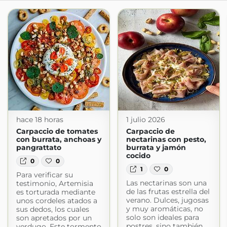
hace 18 horas
1 julio 2026
Carpaccio de tomates
Carpaccio de
con burrata, anchoas y
nectarinas con pesto,
pangrattato
burrata y jamón
cocido
0
0
1
0
Para verificar su
Las nectarinas son una
testimonio, Artemisia
de las frutas estrella del
es torturada mediante
verano. Dulces, jugosas
unos cordeles atados a
y muy aromáticas, no
sus dedos, los cuales
solo son ideales para
son apretados por un
postres, sino también
verdugo. Este tormento