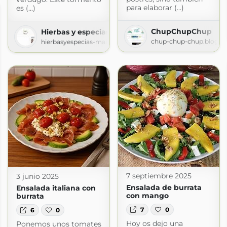
para elaborar (...)
es (...)
ChupChupChup
Hierbas y especias
chup-chup-chup.blogsp
hierbasyespecias-mai.blogspot.com
7 septiembre 2025
3 junio 2025
Ensalada de burrata
Ensalada italiana con
con mango
burrata
7
0
6
0
Hoy os dejo una
Ponemos unos tomates