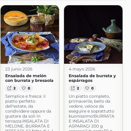
23 junio 2026
4 mayo 2026
Ensalada de melón
Ensalada de burrata y
con burrata y bresaola
espárragos
2
0
2
0
Semplice e fresca: il
Un piatto completo,
piatto perfetto
primaverile, bello da
dell'estate, da
vedere, veloce da
condividere oppure da
eseguire e soprattutto
gustare da soli in
buonissimo!BURRATA
terrazza.INSALATA DI
E INSALATA DI
MELONE, BURRATA E
ASPARAGI 200 g