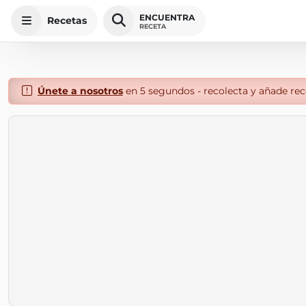
ENCUENTRA
Recetas
RECETA
Únete a nosotros
en 5 segundos - recolecta y añade rece