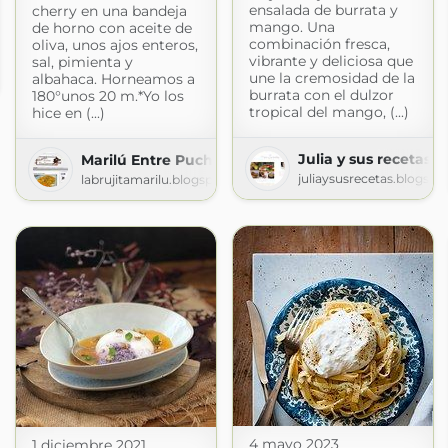
ensalada de burrata y
cherry en una bandeja
mango. Una
de horno con aceite de
combinación fresca,
oliva, unos ajos enteros,
vibrante y deliciosa que
sal, pimienta y
une la cremosidad de la
albahaca. Horneamos a
burrata con el dulzor
180°unos 20 m.*Yo los
tropical del mango, (...)
hice en (...)
Julia y sus recetas
Marilú Entre Pucheros
juliaysusrecetas.blogsp
labrujitamarilu.blogspot.com
4 mayo 2023
1 diciembre 2021