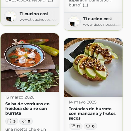
BRESAOLA2 fette di (...)
asparagi1 burrata30 g
burro1 (...)
Ti cucino così
Ti cucino così
www.ticucinocosi.com
ot.com
www.ticucinocosi.com
13 marzo 2026
14 mayo 2025
Salsa de verduras en
freidora de aire con
Tostadas de burrata
burrata
con manzana y frutos
secos
3
0
11
0
una ricetta che è un