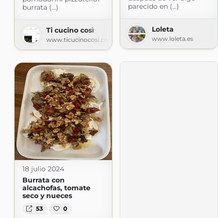
parecido en (...)
burrata (...)
Loleta
Ti cucino così
www.loleta.es
www.ticucinocosi.com
18 julio 2024
Burrata con
alcachofas, tomate
seco y nueces
53
0