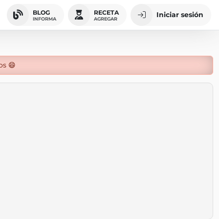
BLOG
RECETA
Iniciar sesión
INFORMA
AGREGAR
os 😄