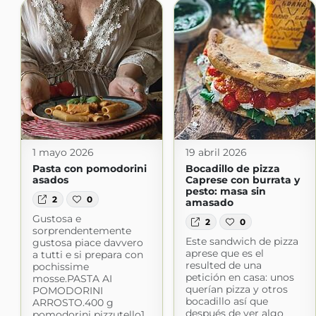
1 mayo 2026
19 abril 2026
Pasta con pomodorini
Bocadillo de pizza
asados
Caprese con burrata y
pesto: masa sin
2
0
amasado
Gustosa e
2
0
sorprendentemente
Este sandwich de pizza
gustosa piace davvero
aprese que es el
a tutti e si prepara con
resulted de una
pochissime
petición en casa: unos
mosse.PASTA AI
querían pizza y otros
POMODORINI
bocadillo así que
ARROSTO.400 g
después de ver algo
pomodorini pizzutello1