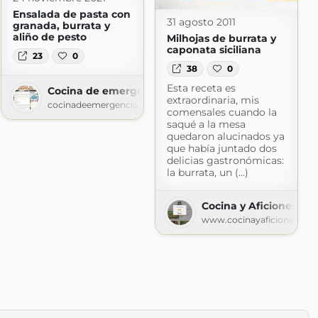
Ensalada de pasta con
31 agosto 2011
granada, burrata y
aliño de pesto
Milhojas de burrata y
caponata siciliana
23
0
38
0
Esta receta es
Cocina de emergencia
com
extraordinaria, mis
cocinadeemergencia.blogspot.com
comensales cuando la
saqué a la mesa
quedaron alucinados ya
que había juntado dos
delicias gastronómicas:
la burrata, un (...)
Cocina y Aficiones
www.cocinayaficiones.co