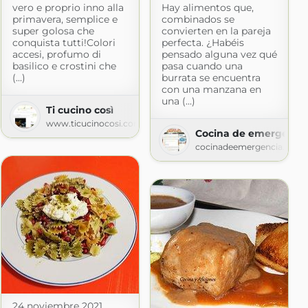
vero e proprio inno alla
Hay alimentos que,
primavera, semplice e
combinados se
super golosa che
convierten en la pareja
conquista tutti!Colori
perfecta. ¿Habéis
accesi, profumo di
pensado alguna vez qué
basilico e crostini che
pasa cuando una
(...)
burrata se encuentra
con una manzana en
una (...)
Ti cucino così
ot.com
www.ticucinocosi.com
Cocina de emergenci
cocinadeemergencia.blog
24 noviembre 2021