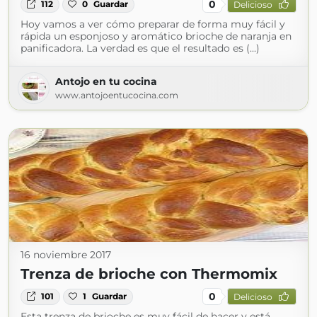
0
112
0
Guardar
Delicioso
Hoy vamos a ver cómo preparar de forma muy fácil y
rápida un esponjoso y aromático brioche de naranja en
panificadora. La verdad es que el resultado es (...)
Antojo en tu cocina
www.antojoentucocina.com
16 noviembre 2017
Trenza de brioche con Thermomix
0
101
1
Guardar
Delicioso
Esta trenza de brioche es muy fácil de hacer y está