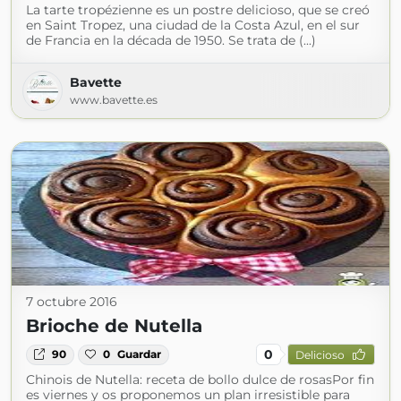
La tarte tropézienne es un postre delicioso, que se creó
en Saint Tropez, una ciudad de la Costa Azul, en el sur
de Francia en la década de 1950. Se trata de (...)
Bavette
www.bavette.es
7 octubre 2016
Brioche de Nutella
0
90
0
Guardar
Delicioso
Chinois de Nutella: receta de bollo dulce de rosasPor fin
es viernes y os proponemos un plan irresistible para