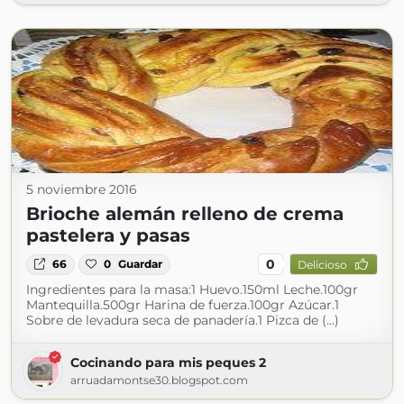
5 noviembre 2016
Brioche alemán relleno de crema
pastelera y pasas
0
66
0
Guardar
Delicioso
Ingredientes para la masa:1 Huevo.150ml Leche.100gr
Mantequilla.500gr Harina de fuerza.100gr Azúcar.1
Sobre de levadura seca de panadería.1 Pizca de (...)
Cocinando para mis peques 2
arruadamontse30.blogspot.com