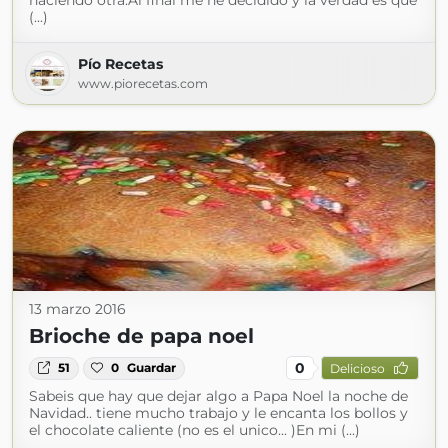
haciendo otra.Al final me he decidido y la verdad es que
(...)
Pío Recetas
www.piorecetas.com
13 marzo 2016
Brioche de papa noel
0
51
0
Guardar
Delicioso
Sabeis que hay que dejar algo a Papa Noel la noche de
Navidad.. tiene mucho trabajo y le encanta los bollos y
el chocolate caliente (no es el unico... )En mi (...)