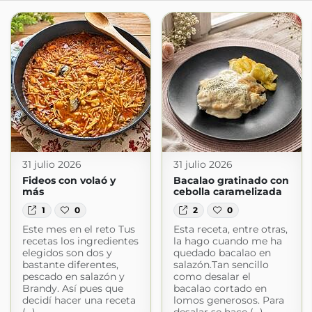
31 julio 2026
31 julio 2026
Fideos con volaó y
Bacalao gratinado con
más
cebolla caramelizada
1
0
2
0
Este mes en el reto Tus
Esta receta, entre otras,
recetas los ingredientes
la hago cuando me ha
elegidos son dos y
quedado bacalao en
bastante diferentes,
salazón.Tan sencillo
pescado en salazón y
como desalar el
Brandy. Así pues que
bacalao cortado en
decidí hacer una receta
lomos generosos. Para