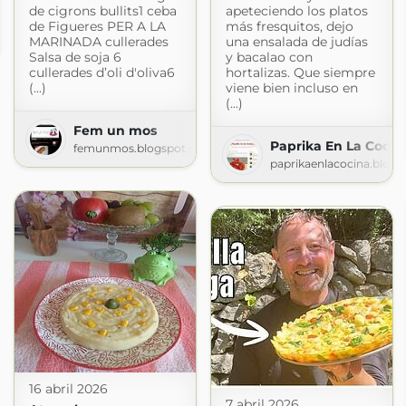
de cigrons bullits1 ceba
apeteciendo los platos
ina
de Figueres PER A LA
más fresquitos, dejo
MARINADA cullerades
una ensalada de judías
ogspot.com
Salsa de soja 6
y bacalao con
cullerades d’oli d'oliva6
hortalizas. Que siempre
(...)
viene bien incluso en
(...)
Fem un mos
Paprika En La Cocin
femunmos.blogspot.com
paprikaenlacocina.blog
16 abril 2026
7 abril 2026