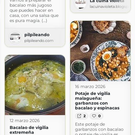
La cuina violeta
bacalao más jugoso
lacuinavioleta.blogspot
que puedes hacer en
casa, con una salsa que
es pura magia. (...)
pilpileando
pilpileando.com
16 marzo 2026
Potaje de vigilia
malagueña:
garbanzos con
bacalao y espinacas
2
0
12 marzo 2026
Este potaje de
Bacalao de vigilia
garbanzos con bacalao
extremeña
o potaje de vigilia es