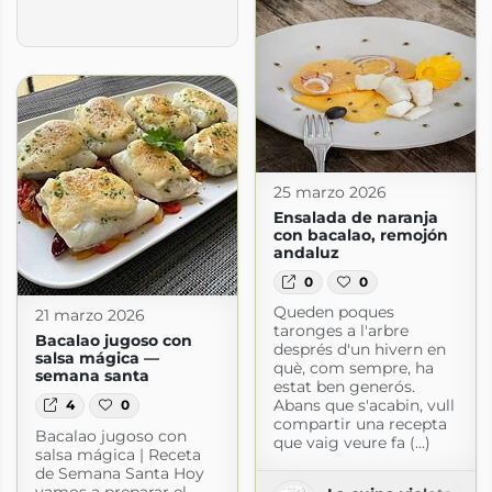
25 marzo 2026
Ensalada de naranja
con bacalao, remojón
andaluz
0
0
Queden poques
21 marzo 2026
taronges a l'arbre
Bacalao jugoso con
després d'un hivern en
salsa mágica —
què, com sempre, ha
semana santa
estat ben generós.
Abans que s'acabin, vull
4
0
compartir una recepta
Bacalao jugoso con
que vaig veure fa (...)
salsa mágica | Receta
de Semana Santa Hoy
vamos a preparar el