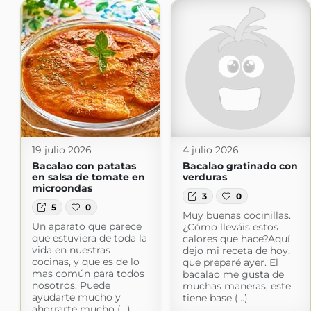
19 julio 2026
4 julio 2026
Bacalao con patatas
Bacalao gratinado con
en salsa de tomate en
verduras
microondas
3
0
5
0
Muy buenas cocinillas.
Un aparato que parece
¿Cómo lleváis estos
que estuviera de toda la
calores que hace?Aquí
vida en nuestras
dejo mi receta de hoy,
cocinas, y que es de lo
que preparé ayer. El
mas común para todos
bacalao me gusta de
nosotros. Puede
muchas maneras, este
ayudarte mucho y
tiene base (...)
ahorrarte mucho (...)