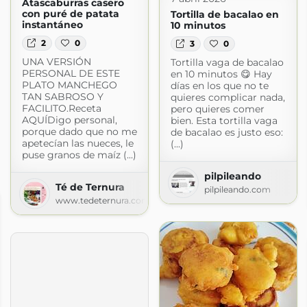
Atascaburras casero
con puré de patata
Tortilla de bacalao en
instantáneo
10 minutos
2
0
3
0
UNA VERSIÓN
Tortilla vaga de bacalao
PERSONAL DE ESTE
en 10 minutos 😋 Hay
PLATO MANCHEGO
días en los que no te
TAN SABROSO Y
quieres complicar nada,
FACILITO.Receta
pero quieres comer
AQUÍDigo personal,
bien. Esta tortilla vaga
porque dado que no me
de bacalao es justo eso:
apetecían las nueces, le
(...)
puse granos de maíz (...)
pilpileando
Té de Ternura
pilpileando.com
www.tedeternura.com