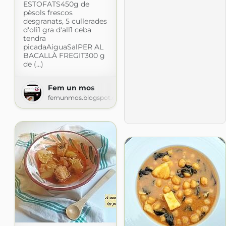
ESTOFATS450g de
pèsols frescos
desgranats, 5 cullerades
d'oli1 gra d'all1 ceba
tendra
picadaAiguaSalPER AL
BACALLÀ FREGIT300 g
de (...)
Fem un mos
femunmos.blogspot.com