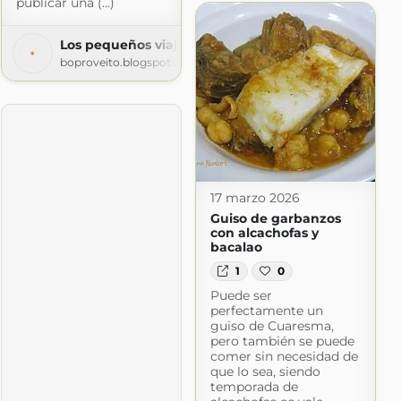
publicar una (...)
.com
Los pequeños viajes (y algo de gastronomía)
boproveito.blogspot.com
17 marzo 2026
Guiso de garbanzos
con alcachofas y
bacalao
1
0
Puede ser
perfectamente un
guiso de Cuaresma,
pero también se puede
comer sin necesidad de
que lo sea, siendo
temporada de