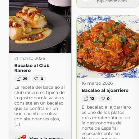
pilpileando.com
21 marzo 2026
Bacalao al Club
Ranero
29
0
16 marzo 2026
La receta del bacalao al
Bacalao al ajoarriero
club ranero es típica de
la gastronomía vasca y
12
0
consiste en un bacalao
El bacalao al ajoarriero
que se confita en un
es uno de los platos
buen aceite de oliva
más emblemáticos de
con abundantes ajos,
la gastronomía del
(...)
norte de España,
especialmente en
Navarra, aunque
Ven a la cocina