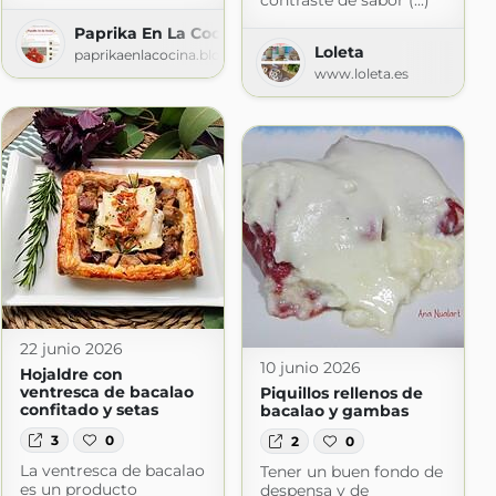
contraste de sabor (...)
Paprika En La Cocina
nada
Loleta
paprikaenlacocina.blogspot.com
da.com
www.loleta.es
22 junio 2026
10 junio 2026
Hojaldre con
ventresca de bacalao
Piquillos rellenos de
confitado y setas
bacalao y gambas
3
0
2
0
La ventresca de bacalao
Tener un buen fondo de
es un producto
despensa y de