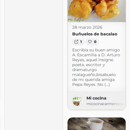
28 marzo 2026
Buñuelos de bacalao
1
0
Escribía su buen amigo
A. Escamilla a D. Arturo
Reyes, aquel insigne
poeta, escritor y
dramaturgo
malagueño,bisabuelo
de mi querida amiga
Pepa Reyes :No (...)
Mi cocina
blogspot.com
micocinacarmenrosa.bl