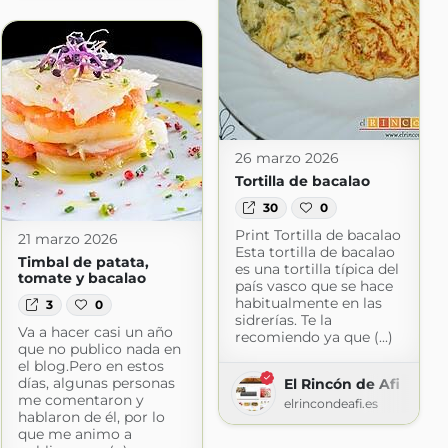
26 marzo 2026
Tortilla de bacalao
30
0
Print Tortilla de bacalao
21 marzo 2026
Esta tortilla de bacalao
Timbal de patata,
es una tortilla típica del
tomate y bacalao
país vasco que se hace
habitualmente en las
3
0
sidrerías. Te la
Va a hacer casi un año
recomiendo ya que (...)
que no publico nada en
el blog.Pero en estos
días, algunas personas
El Rincón de Afi
me comentaron y
elrincondeafi.es
hablaron de él, por lo
que me animo a