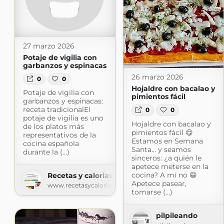
27 marzo 2026
Potaje de vigilia con
garbanzos y espinacas
26 marzo 2026
0
0
Hojaldre con bacalao y
Potaje de vigilia con
pimientos fácil
garbanzos y espinacas:
receta tradicionalEl
0
0
potaje de vigilia es uno
Hojaldre con bacalao y
de los platos más
pimientos fácil 😋
representativos de la
Estamos en Semana
cocina española
Santa… y seamos
durante la (...)
sinceros: ¿a quién le
apetece meterse en la
cocina? A mí no 😄
Recetas y calorias
Apetece pasear,
www.recetasycalorias.com
tomarse (...)
pilpileando