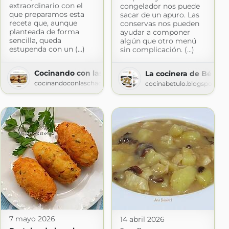
extraordinario con el
congelador nos puede
que preparamos esta
sacar de un apuro. Las
receta que, aunque
conservas nos pueden
planteada de forma
ayudar a componer
sencilla, queda
algún que otro menú
estupenda con un (...)
sin complicación. (...)
Cocinando con las Chachas
La cocinera de Bétulo
a
cocinandoconlaschachas.blogspot.com
cocinabetulo.blogspot.co
spot.com
7 mayo 2026
14 abril 2026