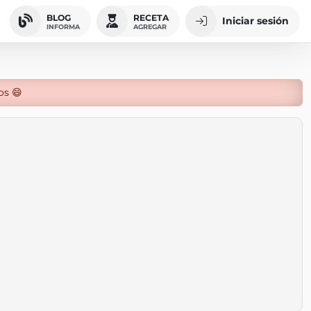
BLOG
RECETA
Iniciar sesión
INFORMA
AGREGAR
os 😄