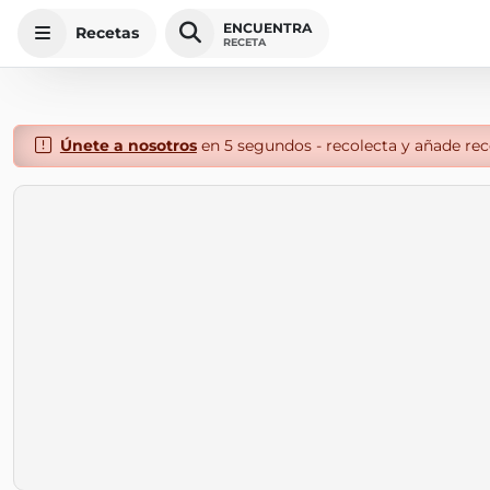
ENCUENTRA
Recetas
RECETA
Únete a nosotros
en 5 segundos - recolecta y añade rece