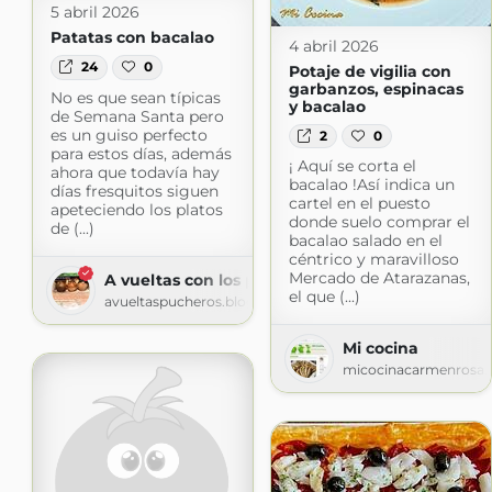
5 abril 2026
Patatas con bacalao
4 abril 2026
24
0
Potaje de vigilia con
garbanzos, espinacas
No es que sean típicas
y bacalao
de Semana Santa pero
es un guiso perfecto
2
0
para estos días, además
¡ Aquí se corta el
ahora que todavía hay
bacalao !Así indica un
días fresquitos siguen
cartel en el puesto
apeteciendo los platos
donde suelo comprar el
de (...)
bacalao salado en el
céntrico y maravilloso
Mercado de Atarazanas,
A vueltas con los pucheros
el que (...)
avueltaspucheros.blogspot.com
Mi cocina
micocinacarmenrosa.