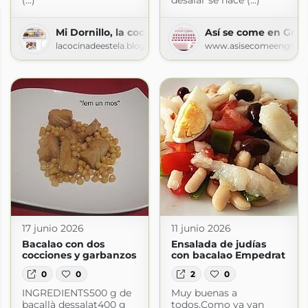
(...)
desalar se hace (...)
Mi Dornillo, la cocina de Estela
Así se come en Gra
lacocinadeestela.blogspot.com
www.asisecomeengrana
17 junio 2026
11 junio 2026
Bacalao con dos
Ensalada de judías
cocciones y garbanzos
con bacalao Empedrat
0
0
2
0
INGREDIENTS500 g de
Muy buenas a
bacallà dessalat400 g
todos.Como ya van