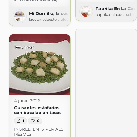
Paprika En La Coc
Mi Dornillo, la cocina de Estela
paprikaenlacocina.bl
lacocinadeestela.blogspot.com
4 junio 2026
Guisantes estofados
con bacalao en tacos
1
0
INGREDIENTS PER ALS
PÈSOLS