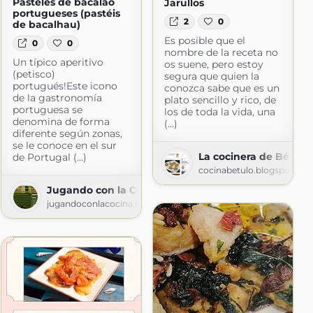
Pasteles de bacalao
Jarullos
portugueses (pastéis
2
0
de bacalhau)
Es posible que el
0
0
nombre de la receta no
Un típico aperitivo
os suene, pero estoy
(petisco)
segura que quien la
portugués!Este icono
conozca sabe que es un
de la gastronomía
plato sencillo y rico, de
portuguesa se
los de toda la vida, una
denomina de forma
(...)
diferente según zonas,
se le conoce en el sur
La cocinera de Bétulo
de Portugal (...)
cocinabetulo.blogspot.co
Jugando con la Cocina
jugandoconlacocina.blogspot.com