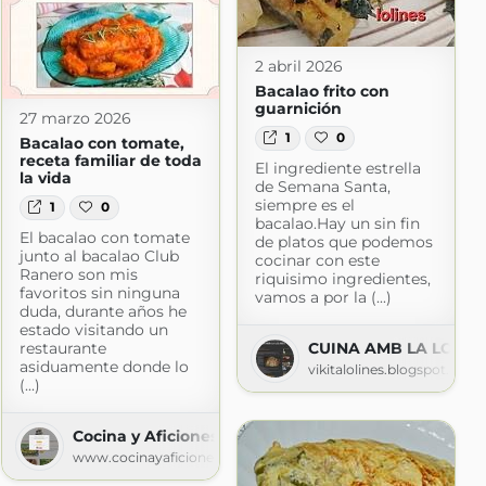
2 abril 2026
Bacalao frito con
guarnición
27 marzo 2026
1
0
Bacalao con tomate,
receta familiar de toda
El ingrediente estrella
la vida
de Semana Santa,
siempre es el
1
0
bacalao.Hay un sin fin
El bacalao con tomate
de platos que podemos
junto al bacalao Club
cocinar con este
Ranero son mis
riquisimo ingredientes,
favoritos sin ninguna
vamos a por la (...)
duda, durante años he
estado visitando un
restaurante
CUINA AMB LA LOLIN
asiduamente donde lo
vikitalolines.blogspot.com
(...)
ogspot.com
Cocina y Aficiones
www.cocinayaficiones.com