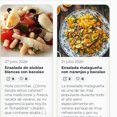
27 julio 2026
21 julio 2026
Ensalada de alubias
Ensalada malagueña
blancas con bacalao
con naranjas y bacalao
9
0
2
0
Hola cocinillas. ¿Cómo
La ensalada malagueña
lleváis estos calores?
es una de las más
Una tradicional y fresca
populares durante todo
receta de verano, es mi
el año pero
sugerencia para hoy.Es
especialmente en
el "Empedrat" catalán,
verano porque es muy
que contiene alubia (...)
refrescante y por su