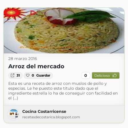
28 marzo 2016
Arroz del mercado
0
31
0
Guardar
Delicioso
Esta es una receta de arroz con muslos de pollo y
especias. Le he puesto este título dado que el
ingrediente estrella lo ha de conseguir con facilidad en
el (...)
Cocina Costarricense
recetasdecostarica.blogspot.com