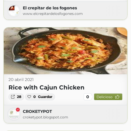
El crepitar de los fogones
www.elcrepitardelosfogones.com
20 abril 2021
Rice with Cajun Chicken
0
28
0
Guardar
Delicioso
CROKETYPOT
croketypot.blogspot.com