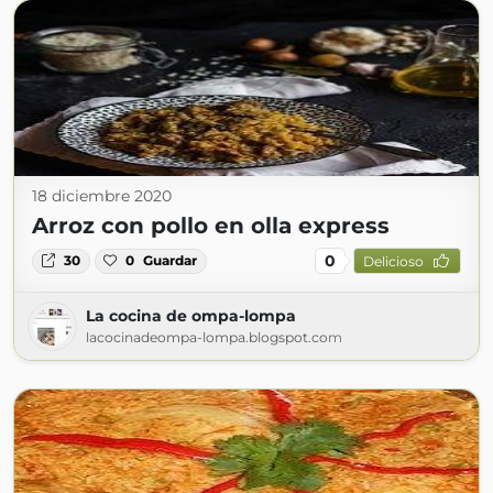
18 diciembre 2020
Arroz con pollo en olla express
0
30
0
Guardar
Delicioso
La cocina de ompa-lompa
lacocinadeompa-lompa.blogspot.com