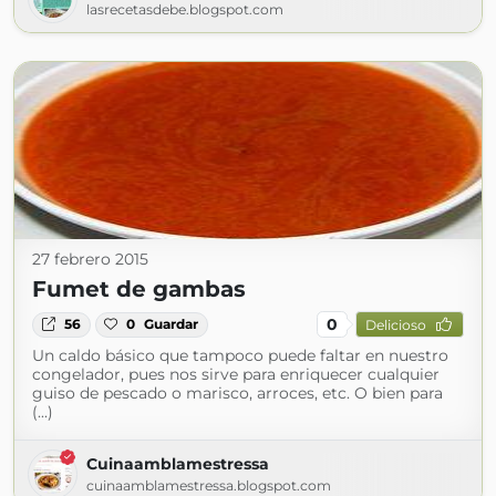
lasrecetasdebe.blogspot.com
27 febrero 2015
Fumet de gambas
0
56
0
Guardar
Delicioso
Un caldo básico que tampoco puede faltar en nuestro
congelador, pues nos sirve para enriquecer cualquier
guiso de pescado o marisco, arroces, etc. O bien para
(...)
Cuinaamblamestressa
cuinaamblamestressa.blogspot.com