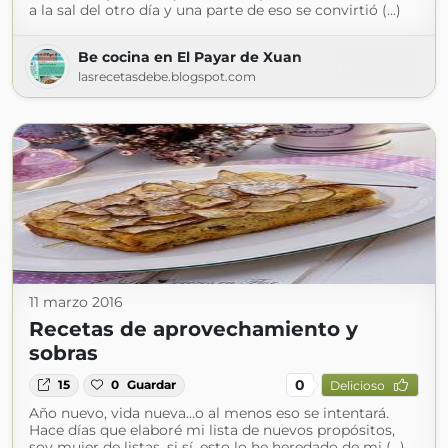
a la sal del otro día y una parte de eso se convirtió (...)
Be cocina en El Payar de Xuan
lasrecetasdebe.blogspot.com
11 marzo 2016
Recetas de aprovechamiento y
sobras
0
15
0
Guardar
Delicioso
Año nuevo, vida nueva...o al menos eso se intentará.
Hace días que elaboré mi lista de nuevos propósitos,
soy mujer de listas, si sí, esto lo he heredado de mi (...)