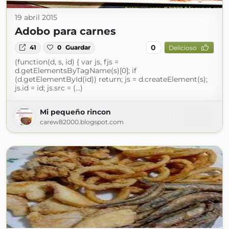
19 abril 2015
Adobo para carnes
0
41
0
Guardar
Delicioso
(function(d, s, id) { var js, fjs =
d.getElementsByTagName(s)[0]; if
(d.getElementById(id)) return; js = d.createElement(s);
js.id = id; js.src = (...)
Mi pequeño rincon
carew82000.blogspot.com