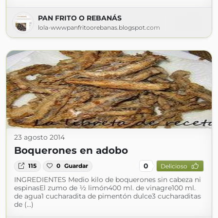
PAN FRITO O REBANÁS
lola-wwwpanfritoorebanas.blogspot.com
23 agosto 2014
Boquerones en adobo
0
115
0
Guardar
Delicioso
INGREDIENTES Medio kilo de boquerones sin cabeza ni
espinasEl zumo de ½ limón400 ml. de vinagre100 ml.
de agua1 cucharadita de pimentón dulce3 cucharaditas
de (...)