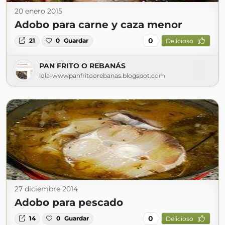
20 enero 2015
Adobo para carne y caza menor
0
21
0
Guardar
Delicioso
PAN FRITO O REBANÁS
lola-wwwpanfritoorebanas.blogspot.com
27 diciembre 2014
Adobo para pescado
0
14
0
Guardar
Delicioso