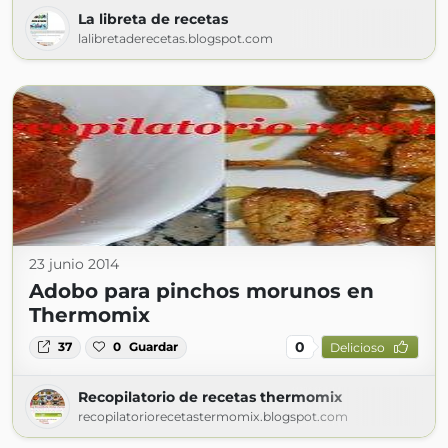
La libreta de recetas
lalibretaderecetas.blogspot.com
23 junio 2014
Adobo para pinchos morunos en
Thermomix
0
37
0
Guardar
Delicioso
Recopilatorio de recetas thermomix
recopilatoriorecetastermomix.blogspot.com